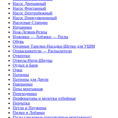
Насос Дренажный
Насос Фонтанный
Насос Центробежный
Насос Циркуляционный
Насосные Станции
Наушники
Нож-Лезвия-Резцы
Ножовки — Лобзики — Пилы
Обувь
Опорные Тарелки-Насадки-Щетки для УШМ
Опрыскиватели — Распылители
Отвертки
Отвесы-Нити-Шнуры
Отдых и Баня
Очки
Патроны
Патроны для Дрели
Паяльники
Пена монтажная
Переходники
Перфораторы и молотки отбойные
Перчатки
Петли и Пружины
Пилки и Лобзики
Пилы (дисковые-торцовочные-монтажные)