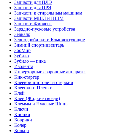
Запчасти для ПЛЭ
Запчасти для ПРЭ
Запчасти к стиральным машинам
Запчасти МШЛ и ПШМ
Запчасти Фиолент
Зарядно-пусковые устройства
Зеркало
Зернодробилки и Комплектующие
Зимний спортинвентарь
ЗооМир
Зубило
Зубило — пика
Изолента
Инверторные сварочные аппараты
Кик-стартер
Клеевой пистолет и стержни
Клеенки и Пленки
Клей
Клей (Жидкие гвозди)
Клеммы и Нулевые Шины
Ключи
Кнопки
Коврики
Колер
Кольца