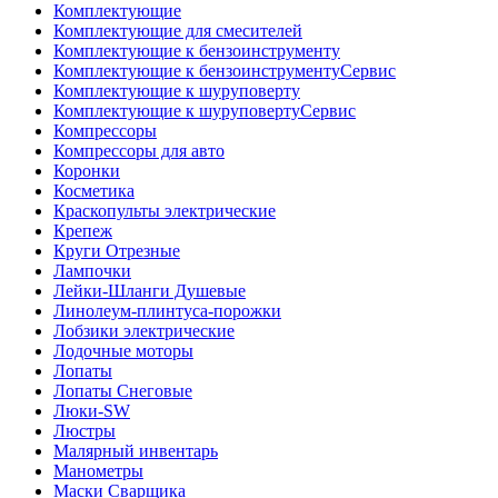
Комплектующие
Комплектующие для смесителей
Комплектующие к бензоинструменту
Комплектующие к бензоинструментуСервис
Комплектующие к шуруповерту
Комплектующие к шуруповертуСервис
Компрессоры
Компрессоры для авто
Коронки
Косметика
Краскопульты электрические
Крепеж
Круги Отрезные
Лампочки
Лейки-Шланги Душевые
Линолеум-плинтуса-порожки
Лобзики электрические
Лодочные моторы
Лопаты
Лопаты Снеговые
Люки-SW
Люстры
Малярный инвентарь
Манометры
Маски Сварщика