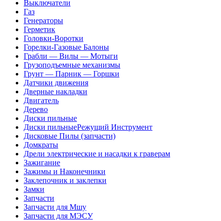
Выключатели
Газ
Генераторы
Герметик
Головки-Воротки
Горелки-Газовые Балоны
Грабли — Вилы — Мотыги
Грузоподъемные механизмы
Грунт — Парник — Горшки
Датчики движения
Дверные накладки
Двигатель
Дерево
Диски пильные
Диски пильныеРежущий Инструмент
Дисковые Пилы (запчасти)
Домкраты
Дрели электрические и насадки к граверам
Зажигание
Зажимы и Наконечники
Заклепочник и заклепки
Замки
Запчасти
Запчасти для Мшу
Запчасти для МЭСУ