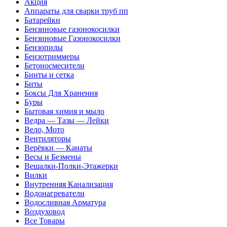
Акция
Аппараты для сварки труб пп
Батарейки
Бензиновые газонокосилки
Бензиновые Газонокосилки
Бензопилы
Бензотриммеры
Бетоносмесители
Бинты и сетка
Биты
Боксы Для Хранения
Буры
Бытовая химия и мыло
Ведра — Тазы — Лейки
Вело, Мото
Вентиляторы
Верёвки — Канаты
Весы и Безмены
Вешалки-Полки-Этажерки
Вилки
Внутренняя Канализация
Водонагреватели
Водосливная Арматура
Воздуховод
Все Товары