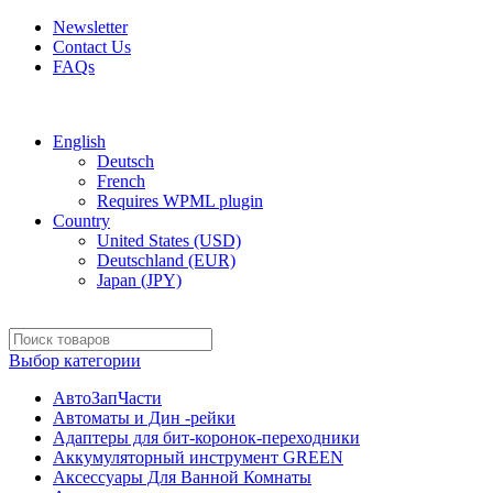
Newsletter
Contact Us
FAQs
Free shipping for all orders of $150
English
Deutsch
French
Requires WPML plugin
Country
United States (USD)
Deutschland (EUR)
Japan (JPY)
Выбор категории
АвтоЗапЧасти
Автоматы и Дин -рейки
Адаптеры для бит-коронок-переходники
Аккумуляторный инструмент GREEN
Аксессуары Для Ванной Комнаты