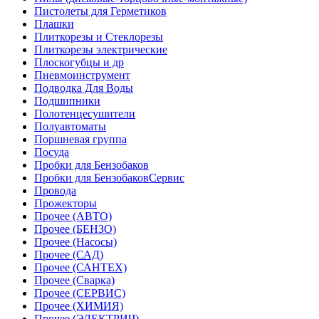
Пистолеты для Герметиков
Плашки
Плиткорезы и Стеклорезы
Плиткорезы электрические
Плоскогубцы и др
Пневмоинструмент
Подводка Для Воды
Подшипники
Полотенцесушители
Полуавтоматы
Поршневая группа
Посуда
Пробки для Бензобаков
Пробки для БензобаковСервис
Провода
Прожекторы
Прочее (АВТО)
Прочее (БЕНЗО)
Прочее (Насосы)
Прочее (САД)
Прочее (САНТЕХ)
Прочее (Сварка)
Прочее (СЕРВИС)
Прочее (ХИМИЯ)
Прочее (ЭЛЕКТРИЧ)