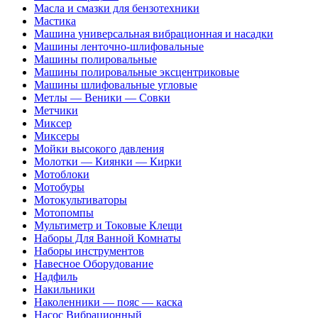
Масла и смазки для бензотехники
Мастика
Машина универсальная вибрационная и насадки
Машины ленточно-шлифовальные
Машины полировальные
Машины полировальные эксцентриковые
Машины шлифовальные угловые
Метлы — Веники — Совки
Метчики
Миксер
Миксеры
Мойки высокого давления
Молотки — Киянки — Кирки
Мотоблоки
Мотобуры
Мотокультиваторы
Мотопомпы
Мультиметр и Токовые Клещи
Наборы Для Ванной Комнаты
Наборы инструментов
Навесное Оборудование
Надфиль
Накильники
Наколенники — пояс — каска
Насос Вибрационный