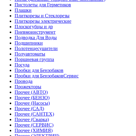
Пистолеты для Герметиков
Плашки
Плиткорезы и Стеклорезы
Плиткорезы электрические
Плоскогубцы и др
Пневмоинструмент
Подводка Для Воды
Подшипники
Полотенцесушители
Полуавтоматы
Поршневая группа
Посуда
Пробки для Бензобаков
Пробки для БензобаковСервис
Провода
Прожекторы
Прочее (АВТО)
Прочее (БЕНЗО)
Прочее (Насосы)
Прочее (САД)
Прочее (САНТЕХ)
Прочее (Сварка)
Прочее (СЕРВИС)
Прочее (ХИМИЯ)
Прочее (ЭЛЕКТРИЧ)