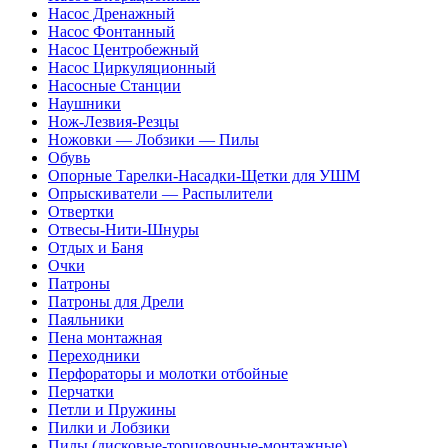
Насос Дренажный
Насос Фонтанный
Насос Центробежный
Насос Циркуляционный
Насосные Станции
Наушники
Нож-Лезвия-Резцы
Ножовки — Лобзики — Пилы
Обувь
Опорные Тарелки-Насадки-Щетки для УШМ
Опрыскиватели — Распылители
Отвертки
Отвесы-Нити-Шнуры
Отдых и Баня
Очки
Патроны
Патроны для Дрели
Паяльники
Пена монтажная
Переходники
Перфораторы и молотки отбойные
Перчатки
Петли и Пружины
Пилки и Лобзики
Пилы (дисковые-торцовочные-монтажные)