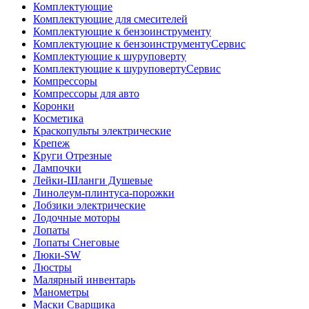
Комплектующие
Комплектующие для смесителей
Комплектующие к бензоинструменту
Комплектующие к бензоинструментуСервис
Комплектующие к шуруповерту
Комплектующие к шуруповертуСервис
Компрессоры
Компрессоры для авто
Коронки
Косметика
Краскопульты электрические
Крепеж
Круги Отрезные
Лампочки
Лейки-Шланги Душевые
Линолеум-плинтуса-порожки
Лобзики электрические
Лодочные моторы
Лопаты
Лопаты Снеговые
Люки-SW
Люстры
Малярный инвентарь
Манометры
Маски Сварщика