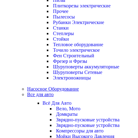
Пилы
Плиткорезы электрические
Прочее
Пылесосы
Рубанки Электрические
Станки
Степлеры
Стойки
Тепловое оборудование
Точило электрическое
Фен Строительный
Фрезер и Фрезы
Шуруповерты аккумуляторные
Шуруповерты Сетевые
Электроножницы
Насосное Оборудование
Все для авто
Всё Для Авто
Вело, Мото
Домкраты
Зврядно-пусковые устройства
Зврядно-пусковые устройства
Компрессоры для авто
Мойки Высокого Давления