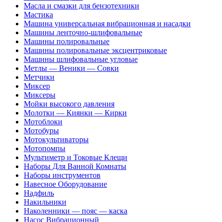
Масла и смазки для бензотехники
Мастика
Машина универсальная вибрационная и насадки
Машины ленточно-шлифовальные
Машины полировальные
Машины полировальные эксцентриковые
Машины шлифовальные угловые
Метлы — Веники — Совки
Метчики
Миксер
Миксеры
Мойки высокого давления
Молотки — Киянки — Кирки
Мотоблоки
Мотобуры
Мотокультиваторы
Мотопомпы
Мультиметр и Токовые Клещи
Наборы Для Ванной Комнаты
Наборы инструментов
Навесное Оборудование
Надфиль
Накильники
Наколенники — пояс — каска
Насос Вибрационный