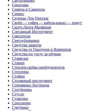
Светильники
Секаторы
Семена и Саженцы
Сервис
Сиденье Для Унитаза
Скоба — гофра — кабель-канал — хомут
Скотч-Лента Малярная
Слесарный Инструмент
Смесители
Снегоуборщики
Средства защиты
Средства от Грызунов и Вампиров
Средства по уходу за обувью
Стамески
Станки
Степлер-скобы-скобоудалитель
Степлеры
Стойки
Столярный инструмент
Стремянки-Лестницы
Струбцины
Стусло
Сушилки
Сцепление
Счетчики