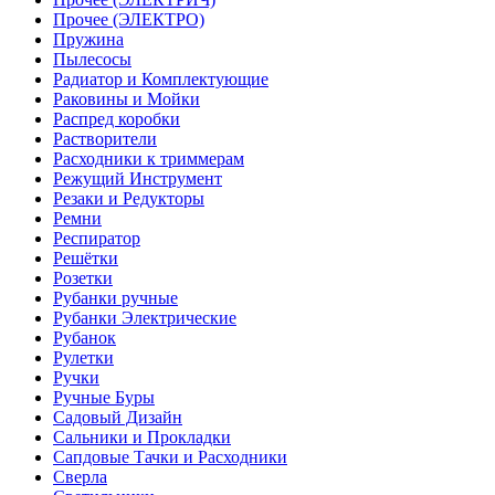
Прочее (ЭЛЕКТРО)
Пружина
Пылесосы
Радиатор и Комплектующие
Раковины и Мойки
Распред коробки
Растворители
Расходники к триммерам
Режущий Инструмент
Резаки и Редукторы
Ремни
Респиратор
Решётки
Розетки
Рубанки ручные
Рубанки Электрические
Рубанок
Рулетки
Ручки
Ручные Буры
Садовый Дизайн
Сальники и Прокладки
Сапдовые Тачки и Расходники
Сверла