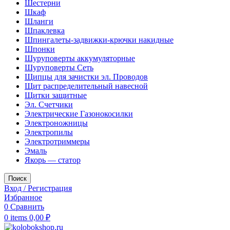
Шестерни
Шкаф
Шланги
Шпаклевка
Шпингалеты-задвижки-крючки накидные
Шпонки
Шуруповерты аккумуляторные
Шуруповерты Сеть
Щипцы для зачистки эл. Проводов
Щит распределительный навесной
Щитки защитные
Эл. Счетчики
Электрические Газонокосилки
Электроножницы
Электропилы
Электротриммеры
Эмаль
Якорь — статор
Поиск
Вход / Регистрация
Избранное
0
Сравнить
0
items
0,00
₽