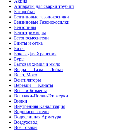
Акция
Аппараты для сварки труб пп
Батарейки
Бензиновые газонокосилки
Бензиновые Газонокосилки
Бензопилы
Бензотриммеры
Бетоносмесители
Бинты и сетка
Биты
Боксы Для Хранения
Буры
Бытовая химия и мыло
Ведра — Тазы — Лейки
Вело, Мото
Вентиляторы
Верёвки — Канаты
Весы и Безмены
Вешалки-Полки-Этажерки
Вилки
Внутренняя Канализация
Водонагреватели
Водосливная Арматура
Воздуховод
Все Товары