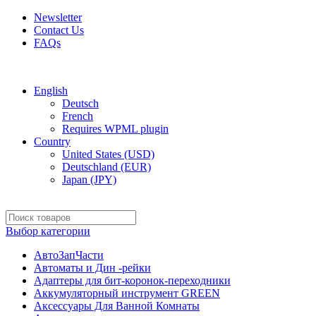
Newsletter
Contact Us
FAQs
Free shipping for all orders of $150
English
Deutsch
French
Requires WPML plugin
Country
United States (USD)
Deutschland (EUR)
Japan (JPY)
Выбор категории
АвтоЗапЧасти
Автоматы и Дин -рейки
Адаптеры для бит-коронок-переходники
Аккумуляторный инструмент GREEN
Аксессуары Для Ванной Комнаты