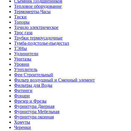
Съемник Подшипников
Тепловое оборудование
Термомерты-Часы
Тиски
Топоры
Точило электрическое
Трос газа
Трубки термоусадочные
Тумба-подстолье-пьедестал
ТЭНы
Удлинители
Унитазы
Уровни
Утеплитель
Фен Строительный
Фильтр воздушный и Сменный элемент
Фильтры для Воды
Фитинги
Фонари
Фрезер и Фрезы
Фурнитура Дверная
Фурнитура Мебельная
Фурнитура оконная
Хомуты
Черенки