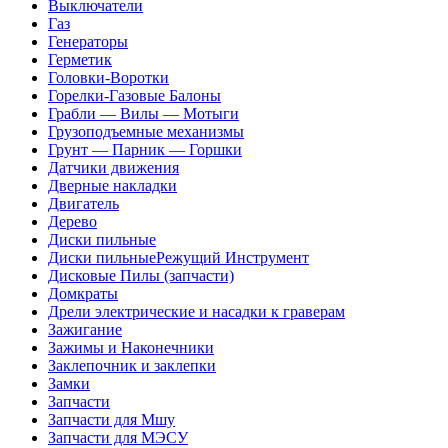
Выключатели
Газ
Генераторы
Герметик
Головки-Воротки
Горелки-Газовые Балоны
Грабли — Вилы — Мотыги
Грузоподъемные механизмы
Грунт — Парник — Горшки
Датчики движения
Дверные накладки
Двигатель
Дерево
Диски пильные
Диски пильныеРежущий Инструмент
Дисковые Пилы (запчасти)
Домкраты
Дрели электрические и насадки к граверам
Зажигание
Зажимы и Наконечники
Заклепочник и заклепки
Замки
Запчасти
Запчасти для Мшу
Запчасти для МЭСУ