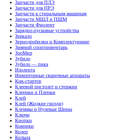
Запчасти для ПЛЭ
Запчасти для ПРЭ
Запчасти к стиральным машинам
Запчасти МШЛ и ПШМ
Запчасти Фиолент
Зарядно-пусковые устройства
Зеркало
Зернодробилки и Комплектующие
Зимний спортинвентарь
ЗооМир
Зубило
Зубило — пика
Изолента
Инверторные сварочные аппараты
Кик-стартер
Клеевой пистолет и стержни
Клеенки и Пленки
Клей
Клей (Жидкие гвозди)
Клеммы и Нулевые Шины
Ключи
Кнопки
Коврики
Колер
Кольца