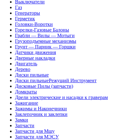
Выключатели
Газ
Генераторы
Герметик
Головки-Воротки
Горелки-Газовые Балоны
Грабли — Вилы — Мотыги
Грузоподъемные механизмы
Грунт — Парник — Горшки
Датчики движения
Дверные накладки
Двигатель
Дерево
Диски пильные
Диски пильныеРежущий Инструмент
Дисковые Пилы (запчасти)
Домкраты
Дрели электрические и насадки к граверам
Зажигание
Зажимы и Наконечники
Заклепочник и заклепки
Замки
Запчасти
Запчасти для Мшу
Запчасти для МЭСУ