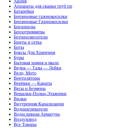
Акция
Аппараты для сварки труб пп
Батарейки
Бензиновые газонокосилки
Бензиновые Газонокосилки
Бензопилы
Бензотриммеры
Бетоносмесители
Бинты и сетка
Биты
Боксы Для Хранения
Буры
Бытовая химия и мыло
Ведра — Тазы — Лейки
Вело, Мото
Вентиляторы
Верёвки — Канаты
Весы и Безмены
Вешалки-Полки-Этажерки
Вилки
Внутренняя Канализация
Водонагреватели
Водосливная Арматура
Воздуховод
Все Товары