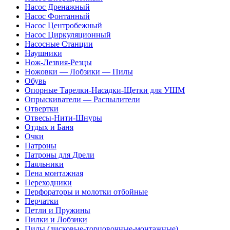
Насос Дренажный
Насос Фонтанный
Насос Центробежный
Насос Циркуляционный
Насосные Станции
Наушники
Нож-Лезвия-Резцы
Ножовки — Лобзики — Пилы
Обувь
Опорные Тарелки-Насадки-Щетки для УШМ
Опрыскиватели — Распылители
Отвертки
Отвесы-Нити-Шнуры
Отдых и Баня
Очки
Патроны
Патроны для Дрели
Паяльники
Пена монтажная
Переходники
Перфораторы и молотки отбойные
Перчатки
Петли и Пружины
Пилки и Лобзики
Пилы (дисковые-торцовочные-монтажные)