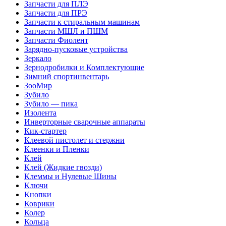
Запчасти для ПЛЭ
Запчасти для ПРЭ
Запчасти к стиральным машинам
Запчасти МШЛ и ПШМ
Запчасти Фиолент
Зарядно-пусковые устройства
Зеркало
Зернодробилки и Комплектующие
Зимний спортинвентарь
ЗооМир
Зубило
Зубило — пика
Изолента
Инверторные сварочные аппараты
Кик-стартер
Клеевой пистолет и стержни
Клеенки и Пленки
Клей
Клей (Жидкие гвозди)
Клеммы и Нулевые Шины
Ключи
Кнопки
Коврики
Колер
Кольца