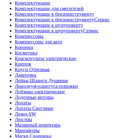
Комплектующие
Комплектующие для смесителей
Комплектующие к бензоинструменту
Комплектующие к бензоинструментуСервис
Комплектующие к шуруповерту
Комплектующие к шуруповертуСервис
Компрессоры
Компрессоры для авто
Коронки
Косметика
Краскопульты электрические
Крепеж
Круги Отрезные
Лампочки
Лейки-Шланги Душевые
Линолеум-плинтуса-порожки
Лобзики электрические
Лодочные моторы
Лопаты
Лопаты Снеговые
Люки-SW
Люстры
Малярный инвентарь
Манометры
Маски Сварщика