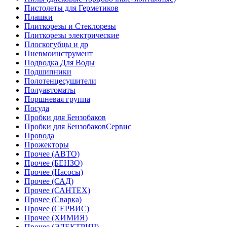
Пистолеты для Герметиков
Плашки
Плиткорезы и Стеклорезы
Плиткорезы электрические
Плоскогубцы и др
Пневмоинструмент
Подводка Для Воды
Подшипники
Полотенцесушители
Полуавтоматы
Поршневая группа
Посуда
Пробки для Бензобаков
Пробки для БензобаковСервис
Провода
Прожекторы
Прочее (АВТО)
Прочее (БЕНЗО)
Прочее (Насосы)
Прочее (САД)
Прочее (САНТЕХ)
Прочее (Сварка)
Прочее (СЕРВИС)
Прочее (ХИМИЯ)
Прочее (ЭЛЕКТРИЧ)