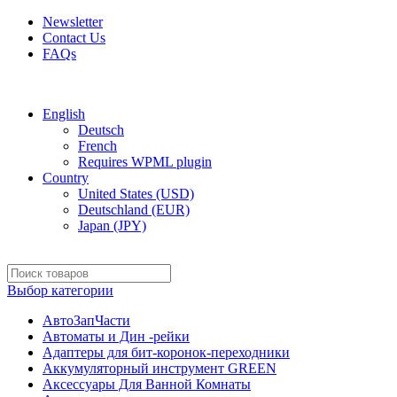
Newsletter
Contact Us
FAQs
Free shipping for all orders of $150
English
Deutsch
French
Requires WPML plugin
Country
United States (USD)
Deutschland (EUR)
Japan (JPY)
Выбор категории
АвтоЗапЧасти
Автоматы и Дин -рейки
Адаптеры для бит-коронок-переходники
Аккумуляторный инструмент GREEN
Аксессуары Для Ванной Комнаты