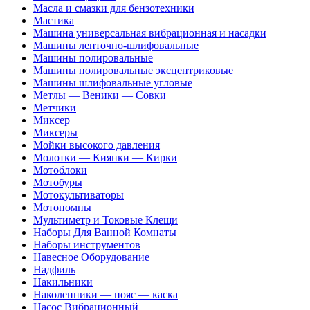
Масла и смазки для бензотехники
Мастика
Машина универсальная вибрационная и насадки
Машины ленточно-шлифовальные
Машины полировальные
Машины полировальные эксцентриковые
Машины шлифовальные угловые
Метлы — Веники — Совки
Метчики
Миксер
Миксеры
Мойки высокого давления
Молотки — Киянки — Кирки
Мотоблоки
Мотобуры
Мотокультиваторы
Мотопомпы
Мультиметр и Токовые Клещи
Наборы Для Ванной Комнаты
Наборы инструментов
Навесное Оборудование
Надфиль
Накильники
Наколенники — пояс — каска
Насос Вибрационный