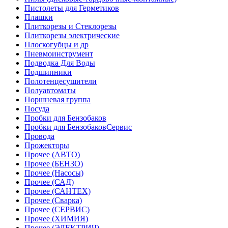
Пистолеты для Герметиков
Плашки
Плиткорезы и Стеклорезы
Плиткорезы электрические
Плоскогубцы и др
Пневмоинструмент
Подводка Для Воды
Подшипники
Полотенцесушители
Полуавтоматы
Поршневая группа
Посуда
Пробки для Бензобаков
Пробки для БензобаковСервис
Провода
Прожекторы
Прочее (АВТО)
Прочее (БЕНЗО)
Прочее (Насосы)
Прочее (САД)
Прочее (САНТЕХ)
Прочее (Сварка)
Прочее (СЕРВИС)
Прочее (ХИМИЯ)
Прочее (ЭЛЕКТРИЧ)