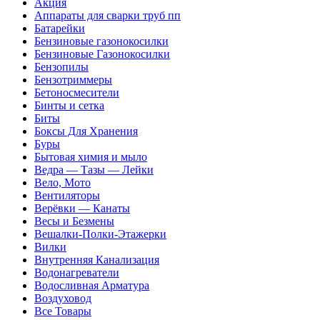
Акция
Аппараты для сварки труб пп
Батарейки
Бензиновые газонокосилки
Бензиновые Газонокосилки
Бензопилы
Бензотриммеры
Бетоносмесители
Бинты и сетка
Биты
Боксы Для Хранения
Буры
Бытовая химия и мыло
Ведра — Тазы — Лейки
Вело, Мото
Вентиляторы
Верёвки — Канаты
Весы и Безмены
Вешалки-Полки-Этажерки
Вилки
Внутренняя Канализация
Водонагреватели
Водосливная Арматура
Воздуховод
Все Товары