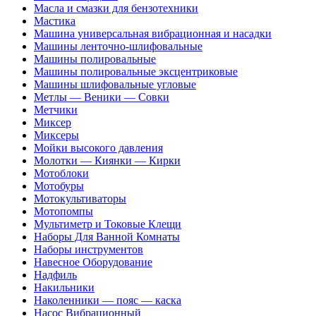
Масла и смазки для бензотехники
Мастика
Машина универсальная вибрационная и насадки
Машины ленточно-шлифовальные
Машины полировальные
Машины полировальные эксцентриковые
Машины шлифовальные угловые
Метлы — Веники — Совки
Метчики
Миксер
Миксеры
Мойки высокого давления
Молотки — Киянки — Кирки
Мотоблоки
Мотобуры
Мотокультиваторы
Мотопомпы
Мультиметр и Токовые Клещи
Наборы Для Ванной Комнаты
Наборы инструментов
Навесное Оборудование
Надфиль
Накильники
Наколенники — пояс — каска
Насос Вибрационный