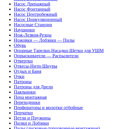
Насос Дренажный
Насос Фонтанный
Насос Центробежный
Насос Циркуляционный
Насосные Станции
Наушники
Нож-Лезвия-Резцы
Ножовки — Лобзики — Пилы
Обувь
Опорные Тарелки-Насадки-Щетки для УШМ
Опрыскиватели — Распылители
Отвертки
Отвесы-Нити-Шнуры
Отдых и Баня
Очки
Патроны
Патроны для Дрели
Паяльники
Пена монтажная
Переходники
Перфораторы и молотки отбойные
Перчатки
Петли и Пружины
Пилки и Лобзики
Пилы (дисковые-торцовочные-монтажные)