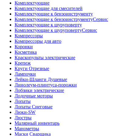
Комплектующие
Комплектующие для смесителей
Комплектующие к бензоинструменту
Комплектующие к бензоинструментуСервис
Комплектующие к шуруповерту
Комплектующие к шуруповертуСервис
Компрессоры
Компрессоры для авто
Коронки
Косметика
Краскопульты электрические
Крепеж
Круги Отрезные
Лампочки
Лейки-Шланги Душевые
Линолеум-плинтуса-порожки
Лобзики электрические
Лодочные моторы
Лопаты
Лопаты Снеговые
Люки-SW
Люстры
Малярный инвентарь
Манометры
Маски Сварщика