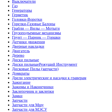
Выключатели
Газ
Генераторы
Герметик
Головки-Воротки
Горелки-Газовые Балоны
Грабли — Вилы — Мотыги
Грузоподъемные механизмы
Грунт — Парник — Горшки
Датчики движения
Дверные накладки
Двигатель
Дерево
Диски пильные
Диски пильныеРежущий Инструмент
Дисковые Пилы (запчасти)
Домкраты
Дрели электрические и насадки к граверам
Зажигание
Зажимы и Наконечники
Заклепочник и заклепки
Замки
Запчасти
Запчасти для Мшу
Запчасти для МЭСУ