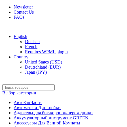
Newsletter
Contact Us
FAQs
Free shipping for all orders of $150
English
Deutsch
French
Requires WPML plugin
Country
United States (USD)
Deutschland (EUR)
Japan (JPY)
Выбор категории
АвтоЗапЧасти
Автоматы и Дин -рейки
Адаптеры для бит-коронок-переходники
Аккумуляторный инструмент GREEN
Аксессуары Для Ванной Комнаты