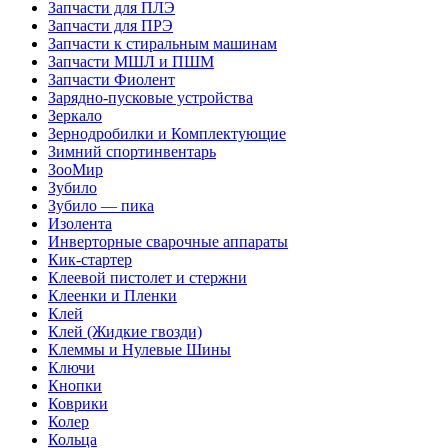
Запчасти для ПЛЭ
Запчасти для ПРЭ
Запчасти к стиральным машинам
Запчасти МШЛ и ПШМ
Запчасти Фиолент
Зарядно-пусковые устройства
Зеркало
Зернодробилки и Комплектующие
Зимний спортинвентарь
ЗооМир
Зубило
Зубило — пика
Изолента
Инверторные сварочные аппараты
Кик-стартер
Клеевой пистолет и стержни
Клеенки и Пленки
Клей
Клей (Жидкие гвозди)
Клеммы и Нулевые Шины
Ключи
Кнопки
Коврики
Колер
Кольца