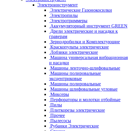
Электроинструмент
Электрические Газонокосилки
Электропилы
Электротриммеры
Аккумуляторный инструмент GREEN
Дрели электрические и насадки к
граверам
Зернодробилки и Комплектующие
Краскопульты электрические
Лобзики электрические
Машина универсальная вибрационная
и насадки
Машины ленточно-шлифовальные
Машины полировальные
эксцентриковые
Машины полировальные
Машины шлифовальные угловые
Миксеры
Перфораторы и молотки отбойные
Пилы
Плиткорезы электрические
Прочее
Пылесосы
Рубанки Электрические