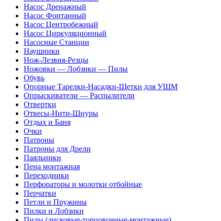
Насос Дренажный
Насос Фонтанный
Насос Центробежный
Насос Циркуляционный
Насосные Станции
Наушники
Нож-Лезвия-Резцы
Ножовки — Лобзики — Пилы
Обувь
Опорные Тарелки-Насадки-Щетки для УШМ
Опрыскиватели — Распылители
Отвертки
Отвесы-Нити-Шнуры
Отдых и Баня
Очки
Патроны
Патроны для Дрели
Паяльники
Пена монтажная
Переходники
Перфораторы и молотки отбойные
Перчатки
Петли и Пружины
Пилки и Лобзики
Пилы (дисковые-торцовочные-монтажные)