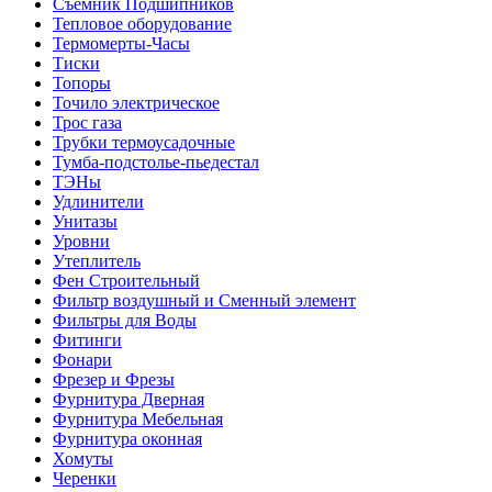
Съемник Подшипников
Тепловое оборудование
Термомерты-Часы
Тиски
Топоры
Точило электрическое
Трос газа
Трубки термоусадочные
Тумба-подстолье-пьедестал
ТЭНы
Удлинители
Унитазы
Уровни
Утеплитель
Фен Строительный
Фильтр воздушный и Сменный элемент
Фильтры для Воды
Фитинги
Фонари
Фрезер и Фрезы
Фурнитура Дверная
Фурнитура Мебельная
Фурнитура оконная
Хомуты
Черенки