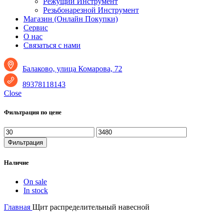
Режущий Инструмент
Резьбонарезной Инструмент
Магазин (Онлайн Покупки)
Сервис
О нас
Связаться с нами
Балаково, улица Комарова, 72
89378118143
Close
Фильтрация по цене
Минимальная
Максимальная
цена
цена
Фильтрация
Наличие
On sale
In stock
Главная
Щит распределительный навесной