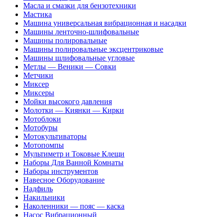
Масла и смазки для бензотехники
Мастика
Машина универсальная вибрационная и насадки
Машины ленточно-шлифовальные
Машины полировальные
Машины полировальные эксцентриковые
Машины шлифовальные угловые
Метлы — Веники — Совки
Метчики
Миксер
Миксеры
Мойки высокого давления
Молотки — Киянки — Кирки
Мотоблоки
Мотобуры
Мотокультиваторы
Мотопомпы
Мультиметр и Токовые Клещи
Наборы Для Ванной Комнаты
Наборы инструментов
Навесное Оборудование
Надфиль
Накильники
Наколенники — пояс — каска
Насос Вибрационный