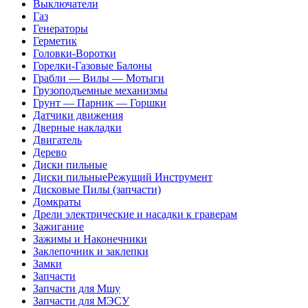
Выключатели
Газ
Генераторы
Герметик
Головки-Воротки
Горелки-Газовые Балоны
Грабли — Вилы — Мотыги
Грузоподъемные механизмы
Грунт — Парник — Горшки
Датчики движения
Дверные накладки
Двигатель
Дерево
Диски пильные
Диски пильныеРежущий Инструмент
Дисковые Пилы (запчасти)
Домкраты
Дрели электрические и насадки к граверам
Зажигание
Зажимы и Наконечники
Заклепочник и заклепки
Замки
Запчасти
Запчасти для Мшу
Запчасти для МЭСУ