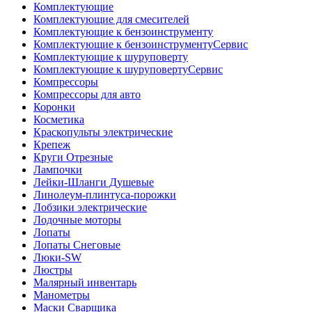
Комплектующие
Комплектующие для смесителей
Комплектующие к бензоинструменту
Комплектующие к бензоинструментуСервис
Комплектующие к шуруповерту
Комплектующие к шуруповертуСервис
Компрессоры
Компрессоры для авто
Коронки
Косметика
Краскопульты электрические
Крепеж
Круги Отрезные
Лампочки
Лейки-Шланги Душевые
Линолеум-плинтуса-порожки
Лобзики электрические
Лодочные моторы
Лопаты
Лопаты Снеговые
Люки-SW
Люстры
Малярный инвентарь
Манометры
Маски Сварщика