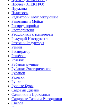
Прочее (ЭЛЕКТРО)
Пружина
Пылесосы
Радиатор и Комплектующие
Раковины и Мойки
Распред коробки
Растворители
Расходники к триммерам
Режущий Инструмент
Резаки и Редукторы
Ремни
Респиратор
Решётки
Розетки
Рубанки ручные
Рубанки Электрические
Рубанок
Рулетки
Ручки
Ручные Буры
Садовый Дизайн
Сальники и Прокладки
Сапдовые Тачки и Расходники
Сверла