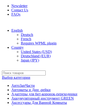
Newsletter
Contact Us
FAQs
Free shipping for all orders of $150
English
Deutsch
French
Requires WPML plugin
Country
United States (USD)
Deutschland (EUR)
Japan (JPY)
Выбор категории
АвтоЗапЧасти
Автоматы и Дин -рейки
Адаптеры для бит-коронок-переходники
Аккумуляторный инструмент GREEN
Аксессуары Для Ванной Комнаты