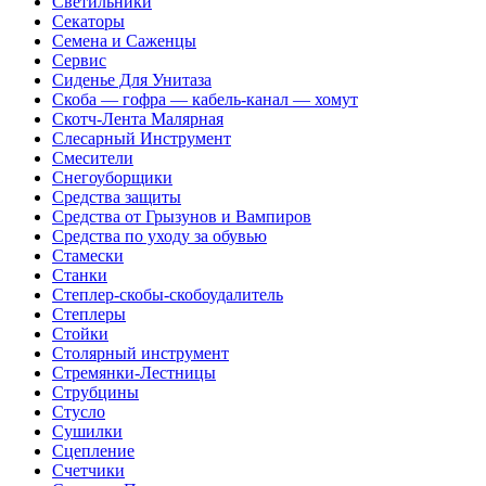
Светильники
Секаторы
Семена и Саженцы
Сервис
Сиденье Для Унитаза
Скоба — гофра — кабель-канал — хомут
Скотч-Лента Малярная
Слесарный Инструмент
Смесители
Снегоуборщики
Средства защиты
Средства от Грызунов и Вампиров
Средства по уходу за обувью
Стамески
Станки
Степлер-скобы-скобоудалитель
Степлеры
Стойки
Столярный инструмент
Стремянки-Лестницы
Струбцины
Стусло
Сушилки
Сцепление
Счетчики