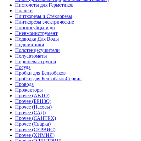
Пистолеты для Герметиков
Плашки
Плиткорезы и Стеклорезы
Плиткорезы электрические
Плоскогубцы и др
Пневмоинструмент
Подводка Для Воды
Подшипники
Полотенцесушители
Полуавтоматы
Поршневая группа
Посуда
Пробки для Бензобаков
Пробки для БензобаковСервис
Провода
Прожекторы
Прочее (АВТО)
Прочее (БЕНЗО)
Прочее (Насосы)
Прочее (САД)
Прочее (САНТЕХ)
Прочее (Сварка)
Прочее (СЕРВИС)
Прочее (ХИМИЯ)
Прочее (ЭЛЕКТРИЧ)