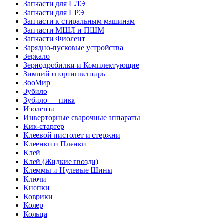
Запчасти для ПЛЭ
Запчасти для ПРЭ
Запчасти к стиральным машинам
Запчасти МШЛ и ПШМ
Запчасти Фиолент
Зарядно-пусковые устройства
Зеркало
Зернодробилки и Комплектующие
Зимний спортинвентарь
ЗооМир
Зубило
Зубило — пика
Изолента
Инверторные сварочные аппараты
Кик-стартер
Клеевой пистолет и стержни
Клеенки и Пленки
Клей
Клей (Жидкие гвозди)
Клеммы и Нулевые Шины
Ключи
Кнопки
Коврики
Колер
Кольца