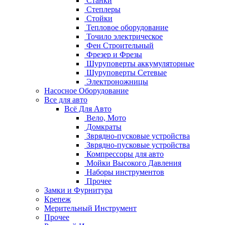
Станки
Степлеры
Стойки
Тепловое оборудование
Точило электрическое
Фен Строительный
Фрезер и Фрезы
Шуруповерты аккумуляторные
Шуруповерты Сетевые
Электроножницы
Насосное Оборудование
Все для авто
Всё Для Авто
Вело, Мото
Домкраты
Зврядно-пусковые устройства
Зврядно-пусковые устройства
Компрессоры для авто
Мойки Высокого Давления
Наборы инструментов
Прочее
Замки и Фурнитура
Крепеж
Мерительный Инструмент
Прочее