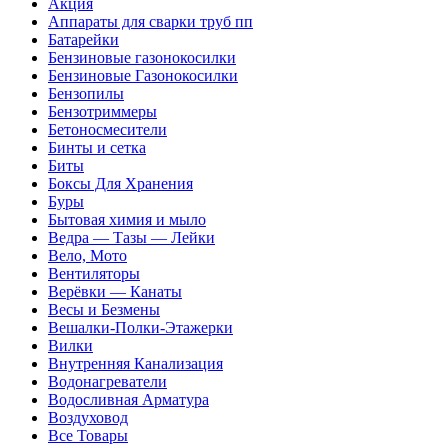
Акция
Аппараты для сварки труб пп
Батарейки
Бензиновые газонокосилки
Бензиновые Газонокосилки
Бензопилы
Бензотриммеры
Бетоносмесители
Бинты и сетка
Биты
Боксы Для Хранения
Буры
Бытовая химия и мыло
Ведра — Тазы — Лейки
Вело, Мото
Вентиляторы
Верёвки — Канаты
Весы и Безмены
Вешалки-Полки-Этажерки
Вилки
Внутренняя Канализация
Водонагреватели
Водосливная Арматура
Воздуховод
Все Товары