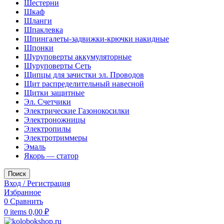
Шестерни
Шкаф
Шланги
Шпаклевка
Шпингалеты-задвижки-крючки накидные
Шпонки
Шуруповерты аккумуляторные
Шуруповерты Сеть
Щипцы для зачистки эл. Проводов
Щит распределительный навесной
Щитки защитные
Эл. Счетчики
Электрические Газонокосилки
Электроножницы
Электропилы
Электротриммеры
Эмаль
Якорь — статор
Поиск
Вход / Регистрация
Избранное
0
Сравнить
0
items
0,00
₽