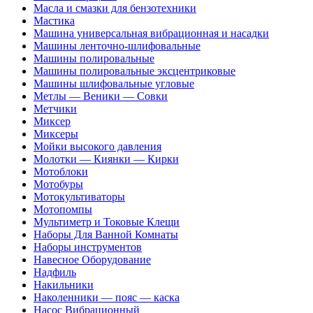
Масла и смазки для бензотехники
Мастика
Машина универсальная вибрационная и насадки
Машины ленточно-шлифовальные
Машины полировальные
Машины полировальные эксцентриковые
Машины шлифовальные угловые
Метлы — Веники — Совки
Метчики
Миксер
Миксеры
Мойки высокого давления
Молотки — Киянки — Кирки
Мотоблоки
Мотобуры
Мотокультиваторы
Мотопомпы
Мультиметр и Токовые Клещи
Наборы Для Ванной Комнаты
Наборы инструментов
Навесное Оборудование
Надфиль
Накильники
Наколенники — пояс — каска
Насос Вибрационный