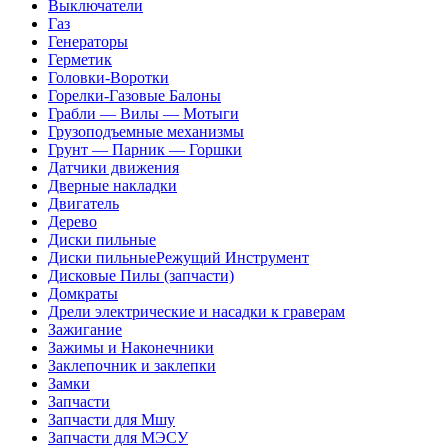
Выключатели
Газ
Генераторы
Герметик
Головки-Воротки
Горелки-Газовые Балоны
Грабли — Вилы — Мотыги
Грузоподъемные механизмы
Грунт — Парник — Горшки
Датчики движения
Дверные накладки
Двигатель
Дерево
Диски пильные
Диски пильныеРежущий Инструмент
Дисковые Пилы (запчасти)
Домкраты
Дрели электрические и насадки к граверам
Зажигание
Зажимы и Наконечники
Заклепочник и заклепки
Замки
Запчасти
Запчасти для Мшу
Запчасти для МЭСУ