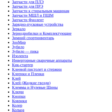
Запчасти для ПЛЭ
Запчасти для ПРЭ
Запчасти к стиральным машинам
Запчасти МШЛ и ПШМ
Запчасти Фиолент
Зарядно-пусковые устройства
Зеркало
Зернодробилки и Комплектующие
Зимний спортинвентарь
ЗооМир
Зубило
Зубило — пика
Изолента
Инверторные сварочные аппараты
Кик-стартер
Клеевой пистолет и стержни
Клеенки и Пленки
Клей
Клей (Жидкие гвозди)
Клеммы и Нулевые Шины
Ключи
Кнопки
Коврики
Колер
Кольца