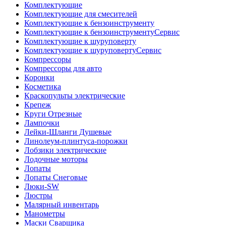
Комплектующие
Комплектующие для смесителей
Комплектующие к бензоинструменту
Комплектующие к бензоинструментуСервис
Комплектующие к шуруповерту
Комплектующие к шуруповертуСервис
Компрессоры
Компрессоры для авто
Коронки
Косметика
Краскопульты электрические
Крепеж
Круги Отрезные
Лампочки
Лейки-Шланги Душевые
Линолеум-плинтуса-порожки
Лобзики электрические
Лодочные моторы
Лопаты
Лопаты Снеговые
Люки-SW
Люстры
Малярный инвентарь
Манометры
Маски Сварщика