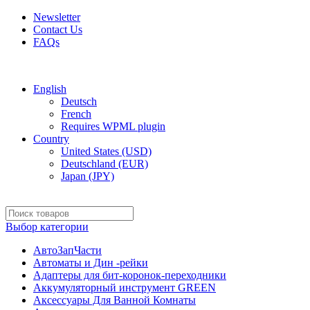
Newsletter
Contact Us
FAQs
Free shipping for all orders of $150
English
Deutsch
French
Requires WPML plugin
Country
United States (USD)
Deutschland (EUR)
Japan (JPY)
Выбор категории
АвтоЗапЧасти
Автоматы и Дин -рейки
Адаптеры для бит-коронок-переходники
Аккумуляторный инструмент GREEN
Аксессуары Для Ванной Комнаты