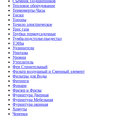
Съемник Подшипников
Тепловое оборудование
Термомерты-Часы
Тиски
Топоры
Точило электрическое
Трос газа
Трубки термоусадочные
Тумба-подстолье-пьедестал
ТЭНы
Удлинители
Унитазы
Уровни
Утеплитель
Фен Строительный
Фильтр воздушный и Сменный элемент
Фильтры для Воды
Фитинги
Фонари
Фрезер и Фрезы
Фурнитура Дверная
Фурнитура Мебельная
Фурнитура оконная
Хомуты
Черенки