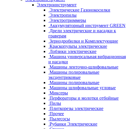
Электроинструмент
Электрические Газонокосилки
Электропилы
Электротриммеры
Аккумуляторный инструмент GREEN
Дрели электрические и насадки к
граверам
Зернодробилки и Комплектующие
Краскопульты электрические
Лобзики электрические
Машина универсальная вибрационная
и насадки
Машины ленточно-шлифовальные
Машины полировальные
эксцентриковые
Машины полировальные
Машины шлифовальные угловые
Миксеры
Перфораторы и молотки отбойные
Пилы
Плиткорезы электрические
Прочее
Пылесосы
Рубанки Электрические