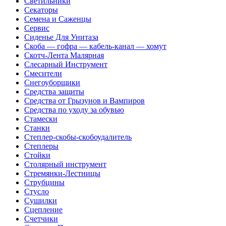
Светильники
Секаторы
Семена и Саженцы
Сервис
Сиденье Для Унитаза
Скоба — гофра — кабель-канал — хомут
Скотч-Лента Малярная
Слесарный Инструмент
Смесители
Снегоуборщики
Средства защиты
Средства от Грызунов и Вампиров
Средства по уходу за обувью
Стамески
Станки
Степлер-скобы-скобоудалитель
Степлеры
Стойки
Столярный инструмент
Стремянки-Лестницы
Струбцины
Стусло
Сушилки
Сцепление
Счетчики