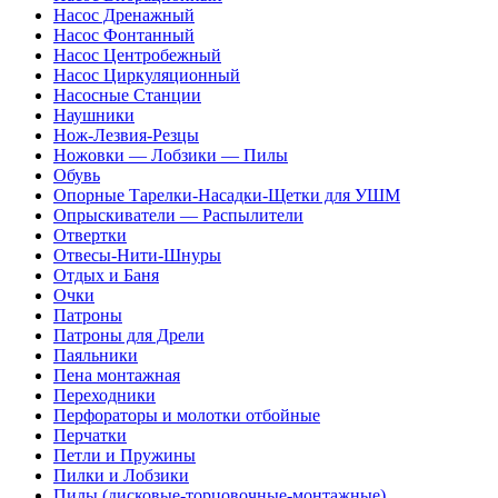
Насос Дренажный
Насос Фонтанный
Насос Центробежный
Насос Циркуляционный
Насосные Станции
Наушники
Нож-Лезвия-Резцы
Ножовки — Лобзики — Пилы
Обувь
Опорные Тарелки-Насадки-Щетки для УШМ
Опрыскиватели — Распылители
Отвертки
Отвесы-Нити-Шнуры
Отдых и Баня
Очки
Патроны
Патроны для Дрели
Паяльники
Пена монтажная
Переходники
Перфораторы и молотки отбойные
Перчатки
Петли и Пружины
Пилки и Лобзики
Пилы (дисковые-торцовочные-монтажные)