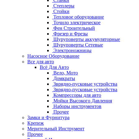
Станки
Степлеры
Стойки
Тепловое оборудование
Точило электрическое
Фен Строительный
Фрезер и Фрезы
Шуруповерты аккумуляторные
Шуруповерты Сетевые
Электроножницы
Насосное Оборудование
Все для авто
Всё Для Авто
Вело, Мото
Домкраты
Зврядно-пусковые устройства
Зврядно-пусковые устройства
Компрессоры для авто
Мойки Высокого Давления
Наборы инструментов
Прочее
Замки и Фурнитура
Крепеж
Мерительный Инструмент
Прочее