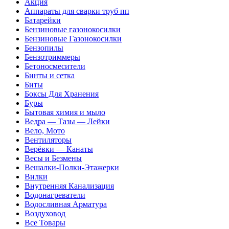
Акция
Аппараты для сварки труб пп
Батарейки
Бензиновые газонокосилки
Бензиновые Газонокосилки
Бензопилы
Бензотриммеры
Бетоносмесители
Бинты и сетка
Биты
Боксы Для Хранения
Буры
Бытовая химия и мыло
Ведра — Тазы — Лейки
Вело, Мото
Вентиляторы
Верёвки — Канаты
Весы и Безмены
Вешалки-Полки-Этажерки
Вилки
Внутренняя Канализация
Водонагреватели
Водосливная Арматура
Воздуховод
Все Товары