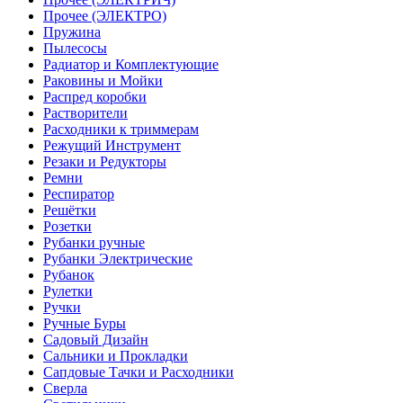
Прочее (ЭЛЕКТРО)
Пружина
Пылесосы
Радиатор и Комплектующие
Раковины и Мойки
Распред коробки
Растворители
Расходники к триммерам
Режущий Инструмент
Резаки и Редукторы
Ремни
Респиратор
Решётки
Розетки
Рубанки ручные
Рубанки Электрические
Рубанок
Рулетки
Ручки
Ручные Буры
Садовый Дизайн
Сальники и Прокладки
Сапдовые Тачки и Расходники
Сверла