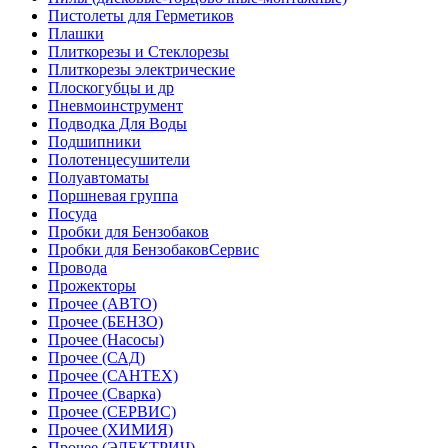
Пистолеты для Герметиков
Плашки
Плиткорезы и Стеклорезы
Плиткорезы электрические
Плоскогубцы и др
Пневмоинструмент
Подводка Для Воды
Подшипники
Полотенцесушители
Полуавтоматы
Поршневая группа
Посуда
Пробки для Бензобаков
Пробки для БензобаковСервис
Провода
Прожекторы
Прочее (АВТО)
Прочее (БЕНЗО)
Прочее (Насосы)
Прочее (САД)
Прочее (САНТЕХ)
Прочее (Сварка)
Прочее (СЕРВИС)
Прочее (ХИМИЯ)
Прочее (ЭЛЕКТРИЧ)