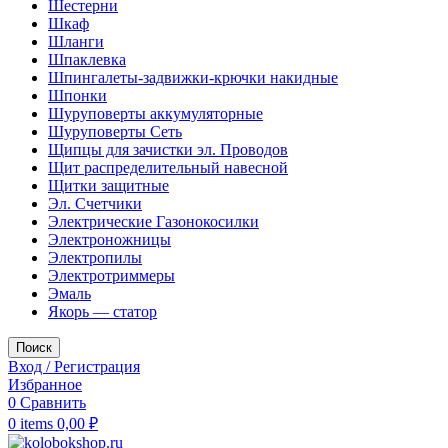
Шестерни
Шкаф
Шланги
Шпаклевка
Шпингалеты-задвижки-крючки накидные
Шпонки
Шуруповерты аккумуляторные
Шуруповерты Сеть
Щипцы для зачистки эл. Проводов
Щит распределительный навесной
Щитки защитные
Эл. Счетчики
Электрические Газонокосилки
Электроножницы
Электропилы
Электротриммеры
Эмаль
Якорь — статор
Поиск
Вход / Регистрация
Избранное
0
Сравнить
0
items
0,00
₽