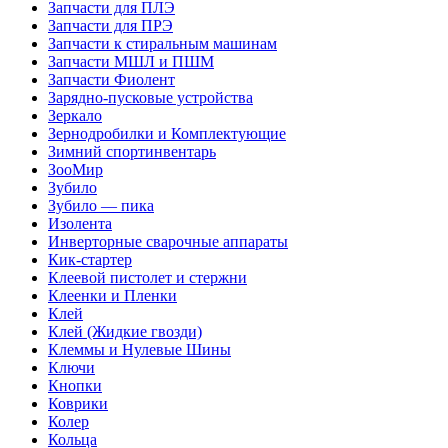
Запчасти для ПЛЭ
Запчасти для ПРЭ
Запчасти к стиральным машинам
Запчасти МШЛ и ПШМ
Запчасти Фиолент
Зарядно-пусковые устройства
Зеркало
Зернодробилки и Комплектующие
Зимний спортинвентарь
ЗооМир
Зубило
Зубило — пика
Изолента
Инверторные сварочные аппараты
Кик-стартер
Клеевой пистолет и стержни
Клеенки и Пленки
Клей
Клей (Жидкие гвозди)
Клеммы и Нулевые Шины
Ключи
Кнопки
Коврики
Колер
Кольца