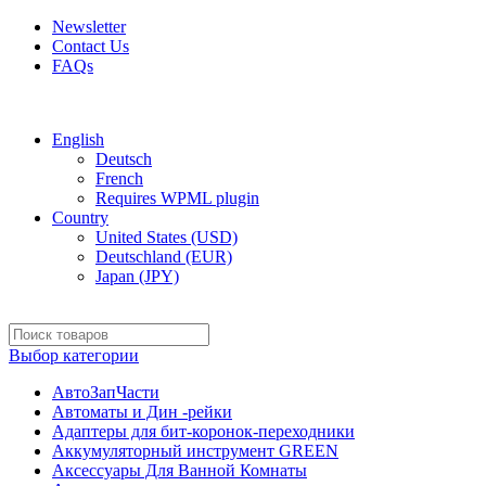
Newsletter
Contact Us
FAQs
Free shipping for all orders of $150
English
Deutsch
French
Requires WPML plugin
Country
United States (USD)
Deutschland (EUR)
Japan (JPY)
Выбор категории
АвтоЗапЧасти
Автоматы и Дин -рейки
Адаптеры для бит-коронок-переходники
Аккумуляторный инструмент GREEN
Аксессуары Для Ванной Комнаты