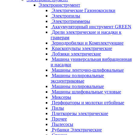
Электроинструмент
Электрические Газонокосилки
Электропилы
Электротриммеры
Аккумуляторный инструмент GREEN
Дрели электрические и насадки к
граверам
Зернодробилки и Комплектующие
Краскопульты электрические
Лобзики электрические
Машина универсальная вибрационная
и насадки
Машины ленточно-шлифовальные
Машины полировальные
эксцентриковые
Машины полировальные
Машины шлифовальные угловые
Миксеры
Перфораторы и молотки отбойные
Пилы
Плиткорезы электрические
Прочее
Пылесосы
Рубанки Электрические