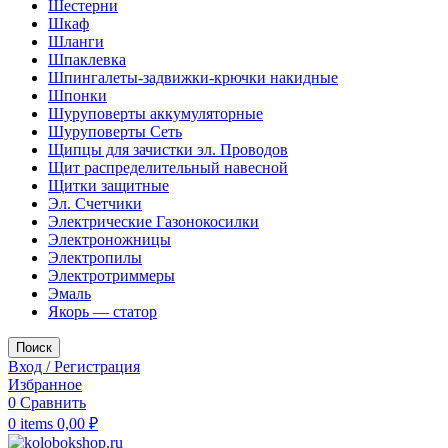
Шестерни
Шкаф
Шланги
Шпаклевка
Шпингалеты-задвижки-крючки накидные
Шпонки
Шуруповерты аккумуляторные
Шуруповерты Сеть
Щипцы для зачистки эл. Проводов
Щит распределительный навесной
Щитки защитные
Эл. Счетчики
Электрические Газонокосилки
Электроножницы
Электропилы
Электротриммеры
Эмаль
Якорь — статор
Поиск
Вход / Регистрация
Избранное
0
Сравнить
0
items
0,00
₽