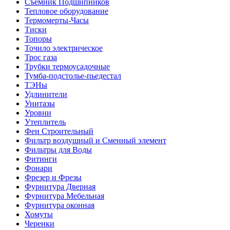
Съемник Подшипников
Тепловое оборудование
Термомерты-Часы
Тиски
Топоры
Точило электрическое
Трос газа
Трубки термоусадочные
Тумба-подстолье-пьедестал
ТЭНы
Удлинители
Унитазы
Уровни
Утеплитель
Фен Строительный
Фильтр воздушный и Сменный элемент
Фильтры для Воды
Фитинги
Фонари
Фрезер и Фрезы
Фурнитура Дверная
Фурнитура Мебельная
Фурнитура оконная
Хомуты
Черенки