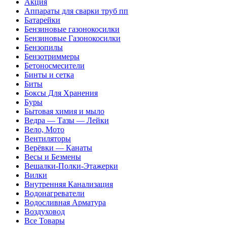
Акция
Аппараты для сварки труб пп
Батарейки
Бензиновые газонокосилки
Бензиновые Газонокосилки
Бензопилы
Бензотриммеры
Бетоносмесители
Бинты и сетка
Биты
Боксы Для Хранения
Буры
Бытовая химия и мыло
Ведра — Тазы — Лейки
Вело, Мото
Вентиляторы
Верёвки — Канаты
Весы и Безмены
Вешалки-Полки-Этажерки
Вилки
Внутренняя Канализация
Водонагреватели
Водосливная Арматура
Воздуховод
Все Товары