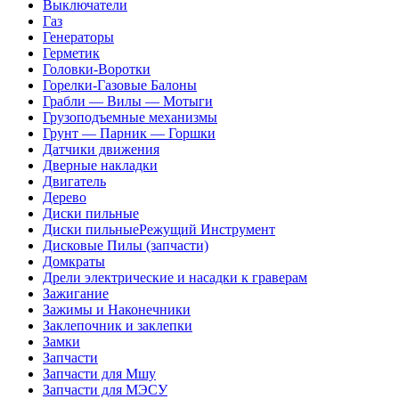
Выключатели
Газ
Генераторы
Герметик
Головки-Воротки
Горелки-Газовые Балоны
Грабли — Вилы — Мотыги
Грузоподъемные механизмы
Грунт — Парник — Горшки
Датчики движения
Дверные накладки
Двигатель
Дерево
Диски пильные
Диски пильныеРежущий Инструмент
Дисковые Пилы (запчасти)
Домкраты
Дрели электрические и насадки к граверам
Зажигание
Зажимы и Наконечники
Заклепочник и заклепки
Замки
Запчасти
Запчасти для Мшу
Запчасти для МЭСУ