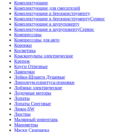
Комплектующие
Комплектующие для смесителей
Комплектующие к бензоинструменту
Комплектующие к бензоинструментуСервис
Комплектующие к шуруповерту
Комплектующие к шуруповертуСервис
Компрессоры
Компрессоры для авто
Коронки
Косметика
Краскопульты электрические
Крепеж
Круги Отрезные
Лампочки
Лейки-Шланги Душевые
Линолеум-плинтуса-порожки
Лобзики электрические
Лодочные моторы
Лопаты
Лопаты Снеговые
Люки-SW
Люстры
Малярный инвентарь
Манометры
Маски Сварщика