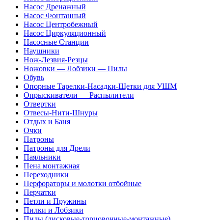
Насос Дренажный
Насос Фонтанный
Насос Центробежный
Насос Циркуляционный
Насосные Станции
Наушники
Нож-Лезвия-Резцы
Ножовки — Лобзики — Пилы
Обувь
Опорные Тарелки-Насадки-Щетки для УШМ
Опрыскиватели — Распылители
Отвертки
Отвесы-Нити-Шнуры
Отдых и Баня
Очки
Патроны
Патроны для Дрели
Паяльники
Пена монтажная
Переходники
Перфораторы и молотки отбойные
Перчатки
Петли и Пружины
Пилки и Лобзики
Пилы (дисковые-торцовочные-монтажные)