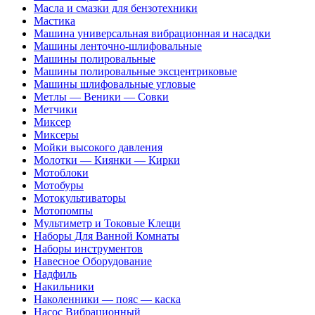
Масла и смазки для бензотехники
Мастика
Машина универсальная вибрационная и насадки
Машины ленточно-шлифовальные
Машины полировальные
Машины полировальные эксцентриковые
Машины шлифовальные угловые
Метлы — Веники — Совки
Метчики
Миксер
Миксеры
Мойки высокого давления
Молотки — Киянки — Кирки
Мотоблоки
Мотобуры
Мотокультиваторы
Мотопомпы
Мультиметр и Токовые Клещи
Наборы Для Ванной Комнаты
Наборы инструментов
Навесное Оборудование
Надфиль
Накильники
Наколенники — пояс — каска
Насос Вибрационный