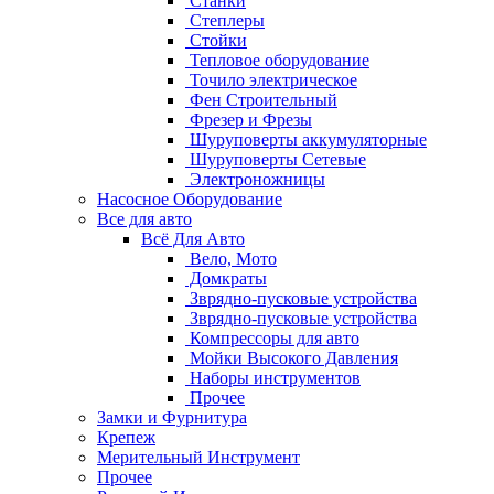
Станки
Степлеры
Стойки
Тепловое оборудование
Точило электрическое
Фен Строительный
Фрезер и Фрезы
Шуруповерты аккумуляторные
Шуруповерты Сетевые
Электроножницы
Насосное Оборудование
Все для авто
Всё Для Авто
Вело, Мото
Домкраты
Зврядно-пусковые устройства
Зврядно-пусковые устройства
Компрессоры для авто
Мойки Высокого Давления
Наборы инструментов
Прочее
Замки и Фурнитура
Крепеж
Мерительный Инструмент
Прочее