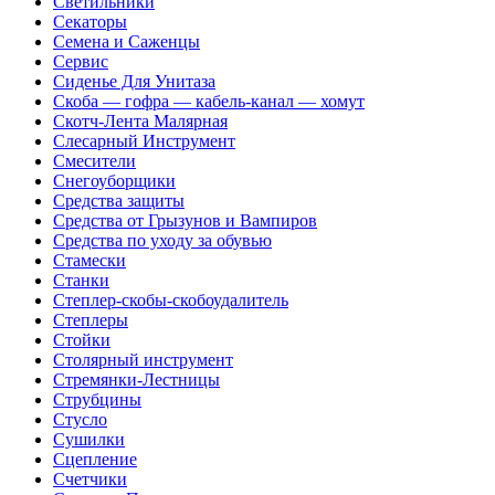
Светильники
Секаторы
Семена и Саженцы
Сервис
Сиденье Для Унитаза
Скоба — гофра — кабель-канал — хомут
Скотч-Лента Малярная
Слесарный Инструмент
Смесители
Снегоуборщики
Средства защиты
Средства от Грызунов и Вампиров
Средства по уходу за обувью
Стамески
Станки
Степлер-скобы-скобоудалитель
Степлеры
Стойки
Столярный инструмент
Стремянки-Лестницы
Струбцины
Стусло
Сушилки
Сцепление
Счетчики