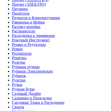
Прочее (ЭЛЕКТРО)
Пружина
Пылесосы
Радиатор и Комплектующие
Раковины и Мойки
Распред коробки
Растворители
Расходники к триммерам
Режущий Инструмент
Резаки и Редукторы
Ремни
Респиратор
Решётки
Розетки
Рубанки ручные
Рубанки Электрические
Рубанок
Рулетки
Ручки
Ручные Буры
Садовый Дизайн
Сальники и Прокладки
Сапдовые Тачки и Расходники
Сверла