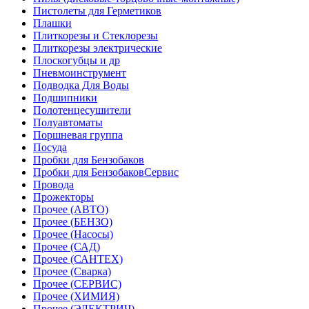
Пистолеты для Герметиков
Плашки
Плиткорезы и Стеклорезы
Плиткорезы электрические
Плоскогубцы и др
Пневмоинструмент
Подводка Для Воды
Подшипники
Полотенцесушители
Полуавтоматы
Поршневая группа
Посуда
Пробки для Бензобаков
Пробки для БензобаковСервис
Провода
Прожекторы
Прочее (АВТО)
Прочее (БЕНЗО)
Прочее (Насосы)
Прочее (САД)
Прочее (САНТЕХ)
Прочее (Сварка)
Прочее (СЕРВИС)
Прочее (ХИМИЯ)
Прочее (ЭЛЕКТРИЧ)