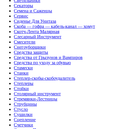
Светильники
Секаторы
Семена и Саженцы
Сервис
Сиденье Для Унитаза
Скоба — гофра — кабель-канал — хомут
Скотч-Лента Малярная
Слесарный Инструмент
Смесители
Снегоуборщики
Средства защиты
Средства от Грызунов и Вампиров
Средства по уходу за обувью
Стамески
Станки
Степлер-скобы-скобоудалитель
Степлеры
Стойки
Столярный инструмент
Стремянки-Лестницы
Струбцины
Стусло
Сушилки
Сцепление
Счетчики