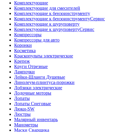
Комплектующие
Комплектующие для смесителей
Комплектующие к бензоинструменту
Комплектующие к бензоинструментуСервис
Комплектующие к шуруповерту
Комплектующие к шуруповертуСервис
Компрессоры
Компрессоры для авто
Коронки
Косметика
Краскопульты электрические
Крепеж
Круги Отрезные
Лампочки
Лейки-Шланги Душевые
Линолеум-плинтуса-порожки
Лобзики электрические
Лодочные моторы
Лопаты
Лопаты Снеговые
Люки-SW
Люстры
Малярный инвентарь
Манометры
Маски Сварщика