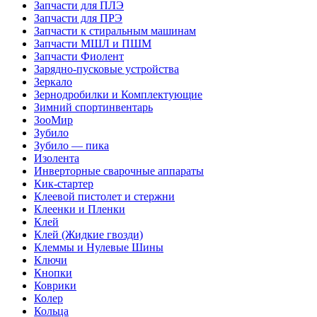
Запчасти для ПЛЭ
Запчасти для ПРЭ
Запчасти к стиральным машинам
Запчасти МШЛ и ПШМ
Запчасти Фиолент
Зарядно-пусковые устройства
Зеркало
Зернодробилки и Комплектующие
Зимний спортинвентарь
ЗооМир
Зубило
Зубило — пика
Изолента
Инверторные сварочные аппараты
Кик-стартер
Клеевой пистолет и стержни
Клеенки и Пленки
Клей
Клей (Жидкие гвозди)
Клеммы и Нулевые Шины
Ключи
Кнопки
Коврики
Колер
Кольца