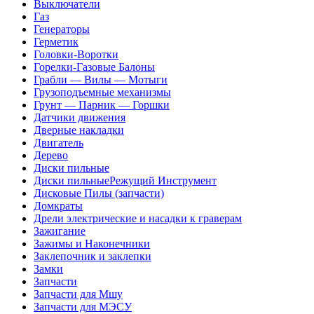
Выключатели
Газ
Генераторы
Герметик
Головки-Воротки
Горелки-Газовые Балоны
Грабли — Вилы — Мотыги
Грузоподъемные механизмы
Грунт — Парник — Горшки
Датчики движения
Дверные накладки
Двигатель
Дерево
Диски пильные
Диски пильныеРежущий Инструмент
Дисковые Пилы (запчасти)
Домкраты
Дрели электрические и насадки к граверам
Зажигание
Зажимы и Наконечники
Заклепочник и заклепки
Замки
Запчасти
Запчасти для Мшу
Запчасти для МЭСУ