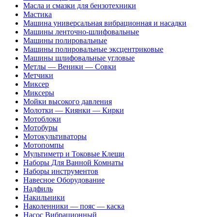
Масла и смазки для бензотехники
Мастика
Машина универсальная вибрационная и насадки
Машины ленточно-шлифовальные
Машины полировальные
Машины полировальные эксцентриковые
Машины шлифовальные угловые
Метлы — Веники — Совки
Метчики
Миксер
Миксеры
Мойки высокого давления
Молотки — Киянки — Кирки
Мотоблоки
Мотобуры
Мотокультиваторы
Мотопомпы
Мультиметр и Токовые Клещи
Наборы Для Ванной Комнаты
Наборы инструментов
Навесное Оборудование
Надфиль
Накильники
Наколенники — пояс — каска
Насос Вибрационный