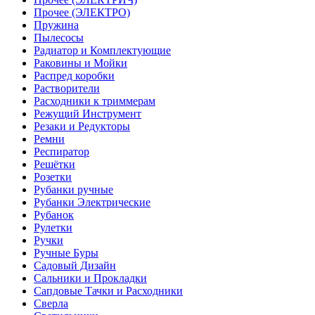
Прочее (ЭЛЕКТРО)
Пружина
Пылесосы
Радиатор и Комплектующие
Раковины и Мойки
Распред коробки
Растворители
Расходники к триммерам
Режущий Инструмент
Резаки и Редукторы
Ремни
Респиратор
Решётки
Розетки
Рубанки ручные
Рубанки Электрические
Рубанок
Рулетки
Ручки
Ручные Буры
Садовый Дизайн
Сальники и Прокладки
Сапдовые Тачки и Расходники
Сверла