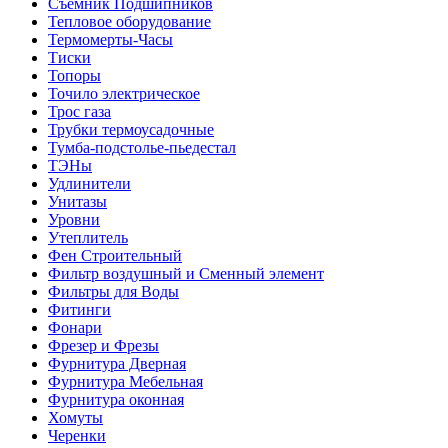
Съемник Подшипников
Тепловое оборудование
Термомерты-Часы
Тиски
Топоры
Точило электрическое
Трос газа
Трубки термоусадочные
Тумба-подстолье-пьедестал
ТЭНы
Удлинители
Унитазы
Уровни
Утеплитель
Фен Строительный
Фильтр воздушный и Сменный элемент
Фильтры для Воды
Фитинги
Фонари
Фрезер и Фрезы
Фурнитура Дверная
Фурнитура Мебельная
Фурнитура оконная
Хомуты
Черенки