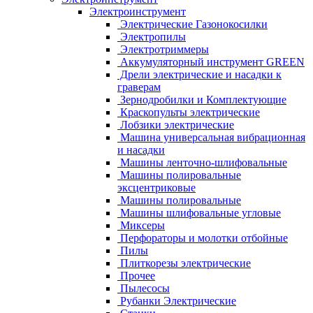
Электроинструмент
Электрические Газонокосилки
Электропилы
Электротриммеры
Аккумуляторный инструмент GREEN
Дрели электрические и насадки к
граверам
Зернодробилки и Комплектующие
Краскопульты электрические
Лобзики электрические
Машина универсальная вибрационная
и насадки
Машины ленточно-шлифовальные
Машины полировальные
эксцентриковые
Машины полировальные
Машины шлифовальные угловые
Миксеры
Перфораторы и молотки отбойные
Пилы
Плиткорезы электрические
Прочее
Пылесосы
Рубанки Электрические