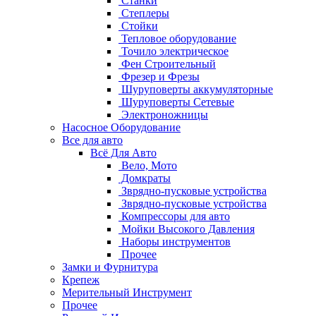
Станки
Степлеры
Стойки
Тепловое оборудование
Точило электрическое
Фен Строительный
Фрезер и Фрезы
Шуруповерты аккумуляторные
Шуруповерты Сетевые
Электроножницы
Насосное Оборудование
Все для авто
Всё Для Авто
Вело, Мото
Домкраты
Зврядно-пусковые устройства
Зврядно-пусковые устройства
Компрессоры для авто
Мойки Высокого Давления
Наборы инструментов
Прочее
Замки и Фурнитура
Крепеж
Мерительный Инструмент
Прочее