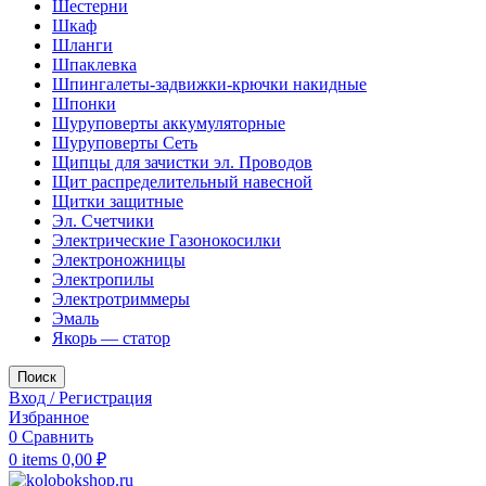
Шестерни
Шкаф
Шланги
Шпаклевка
Шпингалеты-задвижки-крючки накидные
Шпонки
Шуруповерты аккумуляторные
Шуруповерты Сеть
Щипцы для зачистки эл. Проводов
Щит распределительный навесной
Щитки защитные
Эл. Счетчики
Электрические Газонокосилки
Электроножницы
Электропилы
Электротриммеры
Эмаль
Якорь — статор
Поиск
Вход / Регистрация
Избранное
0
Сравнить
0
items
0,00
₽