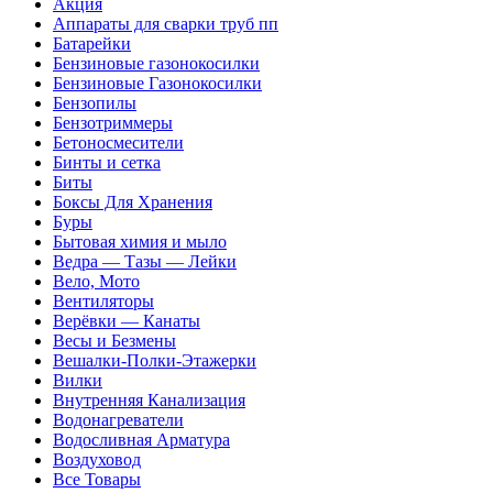
Акция
Аппараты для сварки труб пп
Батарейки
Бензиновые газонокосилки
Бензиновые Газонокосилки
Бензопилы
Бензотриммеры
Бетоносмесители
Бинты и сетка
Биты
Боксы Для Хранения
Буры
Бытовая химия и мыло
Ведра — Тазы — Лейки
Вело, Мото
Вентиляторы
Верёвки — Канаты
Весы и Безмены
Вешалки-Полки-Этажерки
Вилки
Внутренняя Канализация
Водонагреватели
Водосливная Арматура
Воздуховод
Все Товары