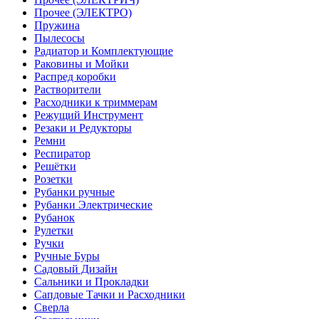
Прочее (ЭЛЕКТРО)
Пружина
Пылесосы
Радиатор и Комплектующие
Раковины и Мойки
Распред коробки
Растворители
Расходники к триммерам
Режущий Инструмент
Резаки и Редукторы
Ремни
Респиратор
Решётки
Розетки
Рубанки ручные
Рубанки Электрические
Рубанок
Рулетки
Ручки
Ручные Буры
Садовый Дизайн
Сальники и Прокладки
Сапдовые Тачки и Расходники
Сверла