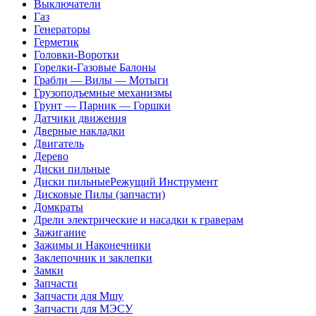
Выключатели
Газ
Генераторы
Герметик
Головки-Воротки
Горелки-Газовые Балоны
Грабли — Вилы — Мотыги
Грузоподъемные механизмы
Грунт — Парник — Горшки
Датчики движения
Дверные накладки
Двигатель
Дерево
Диски пильные
Диски пильныеРежущий Инструмент
Дисковые Пилы (запчасти)
Домкраты
Дрели электрические и насадки к граверам
Зажигание
Зажимы и Наконечники
Заклепочник и заклепки
Замки
Запчасти
Запчасти для Мшу
Запчасти для МЭСУ