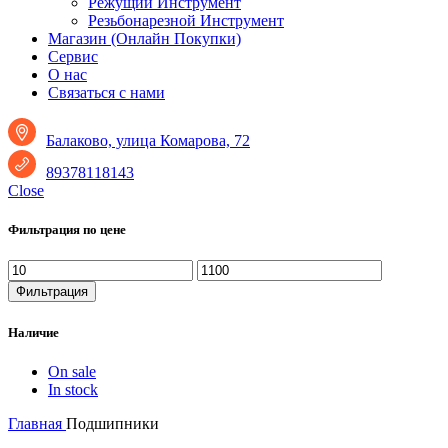
Режущий Инструмент
Резьбонарезной Инструмент
Магазин (Онлайн Покупки)
Сервис
О нас
Связаться с нами
Балаково, улица Комарова, 72
89378118143
Close
Фильтрация по цене
Минимальная
Максимальная
цена
цена
Фильтрация
Наличие
On sale
In stock
Главная
Подшипники