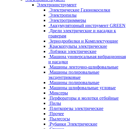
Электроинструмент
Электрические Газонокосилки
Электропилы
Электротриммеры
Аккумуляторный инструмент GREEN
Дрели электрические и насадки к
граверам
Зернодробилки и Комплектующие
Краскопульты электрические
Лобзики электрические
Машина универсальная вибрационная
и насадки
Машины ленточно-шлифовальные
Машины полировальные
эксцентриковые
Машины полировальные
Машины шлифовальные угловые
Миксеры
Перфораторы и молотки отбойные
Пилы
Плиткорезы электрические
Прочее
Пылесосы
Рубанки Электрические