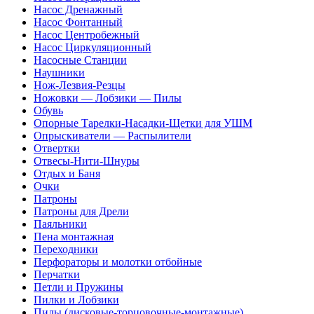
Насос Дренажный
Насос Фонтанный
Насос Центробежный
Насос Циркуляционный
Насосные Станции
Наушники
Нож-Лезвия-Резцы
Ножовки — Лобзики — Пилы
Обувь
Опорные Тарелки-Насадки-Щетки для УШМ
Опрыскиватели — Распылители
Отвертки
Отвесы-Нити-Шнуры
Отдых и Баня
Очки
Патроны
Патроны для Дрели
Паяльники
Пена монтажная
Переходники
Перфораторы и молотки отбойные
Перчатки
Петли и Пружины
Пилки и Лобзики
Пилы (дисковые-торцовочные-монтажные)