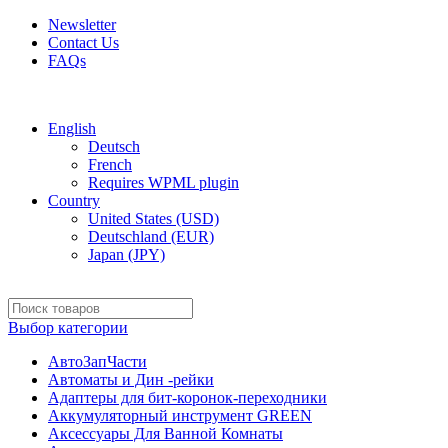
Newsletter
Contact Us
FAQs
Free shipping for all orders of $150
English
Deutsch
French
Requires WPML plugin
Country
United States (USD)
Deutschland (EUR)
Japan (JPY)
Выбор категории
АвтоЗапЧасти
Автоматы и Дин -рейки
Адаптеры для бит-коронок-переходники
Аккумуляторный инструмент GREEN
Аксессуары Для Ванной Комнаты