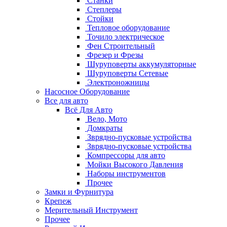
Станки
Степлеры
Стойки
Тепловое оборудование
Точило электрическое
Фен Строительный
Фрезер и Фрезы
Шуруповерты аккумуляторные
Шуруповерты Сетевые
Электроножницы
Насосное Оборудование
Все для авто
Всё Для Авто
Вело, Мото
Домкраты
Зврядно-пусковые устройства
Зврядно-пусковые устройства
Компрессоры для авто
Мойки Высокого Давления
Наборы инструментов
Прочее
Замки и Фурнитура
Крепеж
Мерительный Инструмент
Прочее