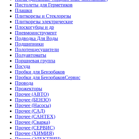
Пистолеты для Герметиков
Плашки
Плиткорезы и Стеклорезы
Плиткорезы электрические
Плоскогубцы и др
Пневмоинструмент
Подводка Для Воды
Подшипники
Полотенцесушители
Полуавтоматы
Поршневая группа
Посуда
Пробки для Бензобаков
Пробки для БензобаковСервис
Провода
Прожекторы
Прочее (АВТО)
Прочее (БЕНЗО)
Прочее (Насосы)
Прочее (САД)
Прочее (САНТЕХ)
Прочее (Сварка)
Прочее (СЕРВИС)
Прочее (ХИМИЯ)
Прочее (ЭЛЕКТРИЧ)