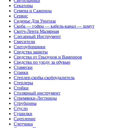
Светильники
Секаторы
Семена и Саженцы
Сервис
Сиденье Для Унитаза
Скоба — гофра — кабель-канал — хомут
Скотч-Лента Малярная
Слесарный Инструмент
Смесители
Снегоуборщики
Средства защиты
Средства от Грызунов и Вампиров
Средства по уходу за обувью
Стамески
Станки
Степлер-скобы-скобоудалитель
Степлеры
Стойки
Столярный инструмент
Стремянки-Лестницы
Струбцины
Стусло
Сушилки
Сцепление
Счетчики