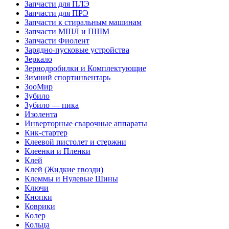
Запчасти для ПЛЭ
Запчасти для ПРЭ
Запчасти к стиральным машинам
Запчасти МШЛ и ПШМ
Запчасти Фиолент
Зарядно-пусковые устройства
Зеркало
Зернодробилки и Комплектующие
Зимний спортинвентарь
ЗооМир
Зубило
Зубило — пика
Изолента
Инверторные сварочные аппараты
Кик-стартер
Клеевой пистолет и стержни
Клеенки и Пленки
Клей
Клей (Жидкие гвозди)
Клеммы и Нулевые Шины
Ключи
Кнопки
Коврики
Колер
Кольца