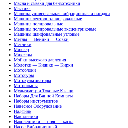
Масла и смазки для бензотехники
Мастика
Машина универсальная вибрационная и насадки
Машины ленточно-шлифовальные
Машины полировальные
Машины полировальные эксцентриковые
Машины шлифовальные угловые
Метлы — Веники — Совки
Метчики
Миксер
Миксеры
Мойки высокого давления
Молотки — Киянки — Кирки
Мотоблоки
Мотобуры
Мотокультиваторы
Мотопомпы
Мультиметр и Токовые Клещи
Наборы Для Ванной Комнаты
Наборы инструментов
Навесное Оборудование
Надфиль
Накильники
Наколенники — пояс — каска
Насос Вибрационный