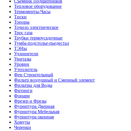
Съемник Подшипников
Тепловое оборудование
Термомерты-Часы
Тиски
Топоры
Точило электрическое
Трос газа
Трубки термоусадочные
Тумба-подстолье-пьедестал
ТЭНы
Удлинители
Унитазы
Уровни
Утеплитель
Фен Строительный
Фильтр воздушный и Сменный элемент
Фильтры для Воды
Фитинги
Фонари
Фрезер и Фрезы
Фурнитура Дверная
Фурнитура Мебельная
Фурнитура оконная
Хомуты
Черенки