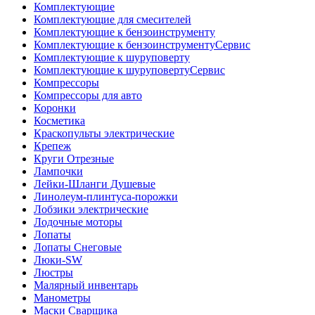
Комплектующие
Комплектующие для смесителей
Комплектующие к бензоинструменту
Комплектующие к бензоинструментуСервис
Комплектующие к шуруповерту
Комплектующие к шуруповертуСервис
Компрессоры
Компрессоры для авто
Коронки
Косметика
Краскопульты электрические
Крепеж
Круги Отрезные
Лампочки
Лейки-Шланги Душевые
Линолеум-плинтуса-порожки
Лобзики электрические
Лодочные моторы
Лопаты
Лопаты Снеговые
Люки-SW
Люстры
Малярный инвентарь
Манометры
Маски Сварщика