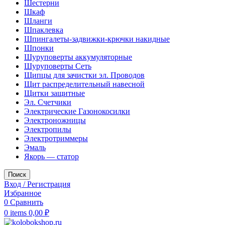
Шестерни
Шкаф
Шланги
Шпаклевка
Шпингалеты-задвижки-крючки накидные
Шпонки
Шуруповерты аккумуляторные
Шуруповерты Сеть
Щипцы для зачистки эл. Проводов
Щит распределительный навесной
Щитки защитные
Эл. Счетчики
Электрические Газонокосилки
Электроножницы
Электропилы
Электротриммеры
Эмаль
Якорь — статор
Поиск
Вход / Регистрация
Избранное
0
Сравнить
0
items
0,00
₽