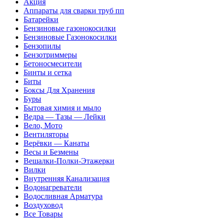
Акция
Аппараты для сварки труб пп
Батарейки
Бензиновые газонокосилки
Бензиновые Газонокосилки
Бензопилы
Бензотриммеры
Бетоносмесители
Бинты и сетка
Биты
Боксы Для Хранения
Буры
Бытовая химия и мыло
Ведра — Тазы — Лейки
Вело, Мото
Вентиляторы
Верёвки — Канаты
Весы и Безмены
Вешалки-Полки-Этажерки
Вилки
Внутренняя Канализация
Водонагреватели
Водосливная Арматура
Воздуховод
Все Товары