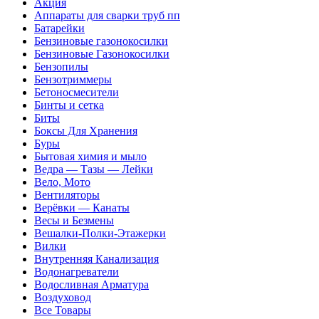
Акция
Аппараты для сварки труб пп
Батарейки
Бензиновые газонокосилки
Бензиновые Газонокосилки
Бензопилы
Бензотриммеры
Бетоносмесители
Бинты и сетка
Биты
Боксы Для Хранения
Буры
Бытовая химия и мыло
Ведра — Тазы — Лейки
Вело, Мото
Вентиляторы
Верёвки — Канаты
Весы и Безмены
Вешалки-Полки-Этажерки
Вилки
Внутренняя Канализация
Водонагреватели
Водосливная Арматура
Воздуховод
Все Товары