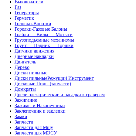
Выключатели
Газ
Генераторы
Герметик
Головки-Воротки
Горелки-Газовые Балоны
Грабли — Вилы — Мотыги
Грузоподъемные механизмы
Грунт — Парник — Горшки
Датчики движения
Дверные накладки
Двигатель
Дерево
Диски пильные
Диски пильныеРежущий Инструмент
Дисковые Пилы (запчасти)
Домкраты
Дрели электрические и насадки к граверам
Зажигание
Зажимы и Наконечники
Заклепочник и заклепки
Замки
Запчасти
Запчасти для Мшу
Запчасти для МЭСУ