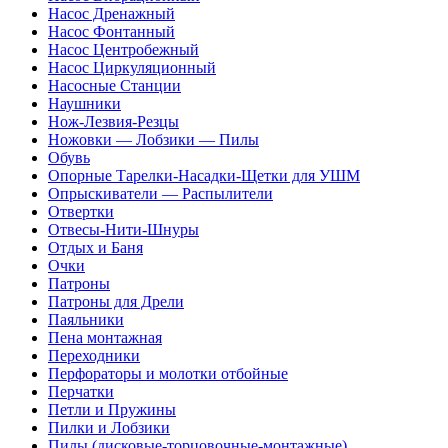
Насос Дренажный
Насос Фонтанный
Насос Центробежный
Насос Циркуляционный
Насосные Станции
Наушники
Нож-Лезвия-Резцы
Ножовки — Лобзики — Пилы
Обувь
Опорные Тарелки-Насадки-Щетки для УШМ
Опрыскиватели — Распылители
Отвертки
Отвесы-Нити-Шнуры
Отдых и Баня
Очки
Патроны
Патроны для Дрели
Паяльники
Пена монтажная
Переходники
Перфораторы и молотки отбойные
Перчатки
Петли и Пружины
Пилки и Лобзики
Пилы (дисковые-торцовочные-монтажные)