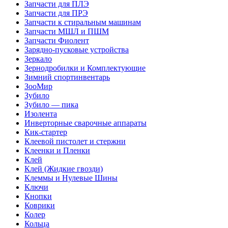
Запчасти для ПЛЭ
Запчасти для ПРЭ
Запчасти к стиральным машинам
Запчасти МШЛ и ПШМ
Запчасти Фиолент
Зарядно-пусковые устройства
Зеркало
Зернодробилки и Комплектующие
Зимний спортинвентарь
ЗооМир
Зубило
Зубило — пика
Изолента
Инверторные сварочные аппараты
Кик-стартер
Клеевой пистолет и стержни
Клеенки и Пленки
Клей
Клей (Жидкие гвозди)
Клеммы и Нулевые Шины
Ключи
Кнопки
Коврики
Колер
Кольца