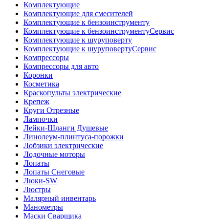
Комплектующие
Комплектующие для смесителей
Комплектующие к бензоинструменту
Комплектующие к бензоинструментуСервис
Комплектующие к шуруповерту
Комплектующие к шуруповертуСервис
Компрессоры
Компрессоры для авто
Коронки
Косметика
Краскопульты электрические
Крепеж
Круги Отрезные
Лампочки
Лейки-Шланги Душевые
Линолеум-плинтуса-порожки
Лобзики электрические
Лодочные моторы
Лопаты
Лопаты Снеговые
Люки-SW
Люстры
Малярный инвентарь
Манометры
Маски Сварщика