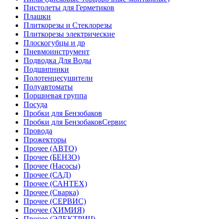
Пистолеты для Герметиков
Плашки
Плиткорезы и Стеклорезы
Плиткорезы электрические
Плоскогубцы и др
Пневмоинструмент
Подводка Для Воды
Подшипники
Полотенцесушители
Полуавтоматы
Поршневая группа
Посуда
Пробки для Бензобаков
Пробки для БензобаковСервис
Провода
Прожекторы
Прочее (АВТО)
Прочее (БЕНЗО)
Прочее (Насосы)
Прочее (САД)
Прочее (САНТЕХ)
Прочее (Сварка)
Прочее (СЕРВИС)
Прочее (ХИМИЯ)
Прочее (ЭЛЕКТРИЧ)