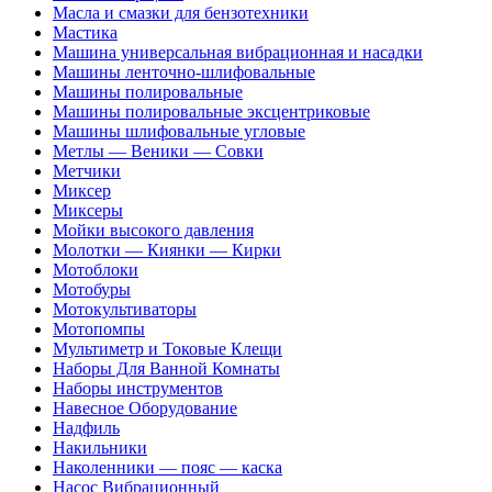
Масла и смазки для бензотехники
Мастика
Машина универсальная вибрационная и насадки
Машины ленточно-шлифовальные
Машины полировальные
Машины полировальные эксцентриковые
Машины шлифовальные угловые
Метлы — Веники — Совки
Метчики
Миксер
Миксеры
Мойки высокого давления
Молотки — Киянки — Кирки
Мотоблоки
Мотобуры
Мотокультиваторы
Мотопомпы
Мультиметр и Токовые Клещи
Наборы Для Ванной Комнаты
Наборы инструментов
Навесное Оборудование
Надфиль
Накильники
Наколенники — пояс — каска
Насос Вибрационный