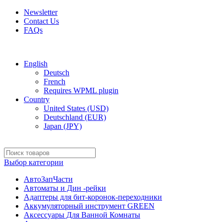
Newsletter
Contact Us
FAQs
Free shipping for all orders of $150
English
Deutsch
French
Requires WPML plugin
Country
United States (USD)
Deutschland (EUR)
Japan (JPY)
Выбор категории
АвтоЗапЧасти
Автоматы и Дин -рейки
Адаптеры для бит-коронок-переходники
Аккумуляторный инструмент GREEN
Аксессуары Для Ванной Комнаты