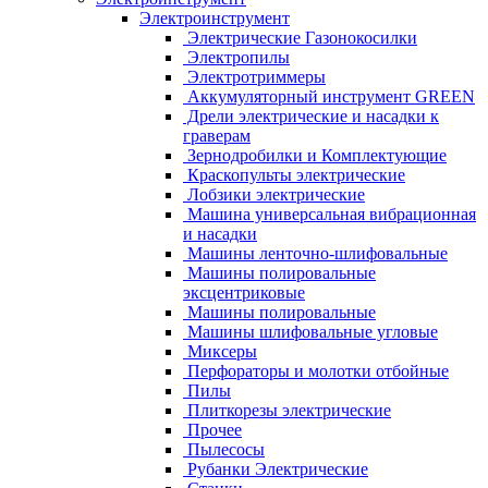
Электроинструмент
Электрические Газонокосилки
Электропилы
Электротриммеры
Аккумуляторный инструмент GREEN
Дрели электрические и насадки к
граверам
Зернодробилки и Комплектующие
Краскопульты электрические
Лобзики электрические
Машина универсальная вибрационная
и насадки
Машины ленточно-шлифовальные
Машины полировальные
эксцентриковые
Машины полировальные
Машины шлифовальные угловые
Миксеры
Перфораторы и молотки отбойные
Пилы
Плиткорезы электрические
Прочее
Пылесосы
Рубанки Электрические