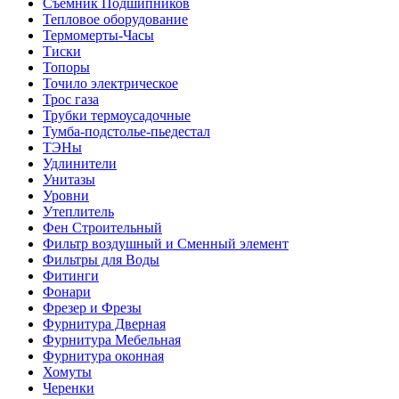
Съемник Подшипников
Тепловое оборудование
Термомерты-Часы
Тиски
Топоры
Точило электрическое
Трос газа
Трубки термоусадочные
Тумба-подстолье-пьедестал
ТЭНы
Удлинители
Унитазы
Уровни
Утеплитель
Фен Строительный
Фильтр воздушный и Сменный элемент
Фильтры для Воды
Фитинги
Фонари
Фрезер и Фрезы
Фурнитура Дверная
Фурнитура Мебельная
Фурнитура оконная
Хомуты
Черенки