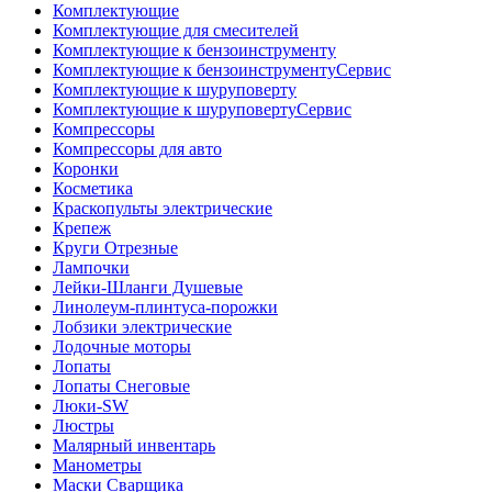
Комплектующие
Комплектующие для смесителей
Комплектующие к бензоинструменту
Комплектующие к бензоинструментуСервис
Комплектующие к шуруповерту
Комплектующие к шуруповертуСервис
Компрессоры
Компрессоры для авто
Коронки
Косметика
Краскопульты электрические
Крепеж
Круги Отрезные
Лампочки
Лейки-Шланги Душевые
Линолеум-плинтуса-порожки
Лобзики электрические
Лодочные моторы
Лопаты
Лопаты Снеговые
Люки-SW
Люстры
Малярный инвентарь
Манометры
Маски Сварщика