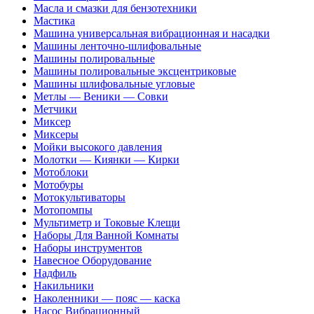
Масла и смазки для бензотехники
Мастика
Машина универсальная вибрационная и насадки
Машины ленточно-шлифовальные
Машины полировальные
Машины полировальные эксцентриковые
Машины шлифовальные угловые
Метлы — Веники — Совки
Метчики
Миксер
Миксеры
Мойки высокого давления
Молотки — Киянки — Кирки
Мотоблоки
Мотобуры
Мотокультиваторы
Мотопомпы
Мультиметр и Токовые Клещи
Наборы Для Ванной Комнаты
Наборы инструментов
Навесное Оборудование
Надфиль
Накильники
Наколенники — пояс — каска
Насос Вибрационный