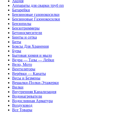
Акция
Аппараты для сварки труб пп
Батарейки
Бензиновые газонокосилки
Бензиновые Газонокосилки
Бензопилы
Бензотриммеры
Бетоносмесители
Бинты и сетка
Биты
Боксы Для Хранения
Буры
Бытовая химия и мыло
Ведра — Тазы — Лейки
Вело, Мото
Вентиляторы
Верёвки — Канаты
Весы и Безмены
Вешалки-Полки-Этажерки
Вилки
Внутренняя Канализация
Водонагреватели
Водосливная Арматура
Воздуховод
Все Товары