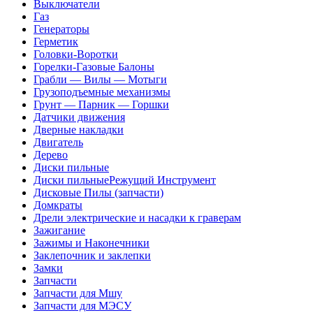
Выключатели
Газ
Генераторы
Герметик
Головки-Воротки
Горелки-Газовые Балоны
Грабли — Вилы — Мотыги
Грузоподъемные механизмы
Грунт — Парник — Горшки
Датчики движения
Дверные накладки
Двигатель
Дерево
Диски пильные
Диски пильныеРежущий Инструмент
Дисковые Пилы (запчасти)
Домкраты
Дрели электрические и насадки к граверам
Зажигание
Зажимы и Наконечники
Заклепочник и заклепки
Замки
Запчасти
Запчасти для Мшу
Запчасти для МЭСУ