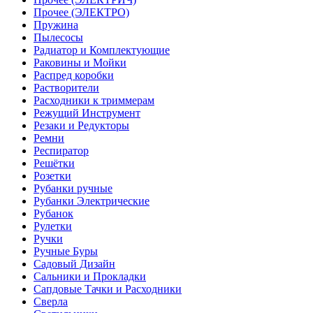
Прочее (ЭЛЕКТРО)
Пружина
Пылесосы
Радиатор и Комплектующие
Раковины и Мойки
Распред коробки
Растворители
Расходники к триммерам
Режущий Инструмент
Резаки и Редукторы
Ремни
Респиратор
Решётки
Розетки
Рубанки ручные
Рубанки Электрические
Рубанок
Рулетки
Ручки
Ручные Буры
Садовый Дизайн
Сальники и Прокладки
Сапдовые Тачки и Расходники
Сверла