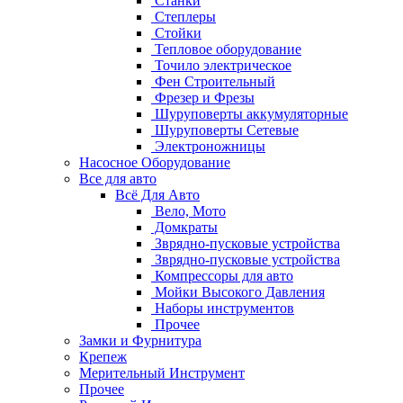
Станки
Степлеры
Стойки
Тепловое оборудование
Точило электрическое
Фен Строительный
Фрезер и Фрезы
Шуруповерты аккумуляторные
Шуруповерты Сетевые
Электроножницы
Насосное Оборудование
Все для авто
Всё Для Авто
Вело, Мото
Домкраты
Зврядно-пусковые устройства
Зврядно-пусковые устройства
Компрессоры для авто
Мойки Высокого Давления
Наборы инструментов
Прочее
Замки и Фурнитура
Крепеж
Мерительный Инструмент
Прочее