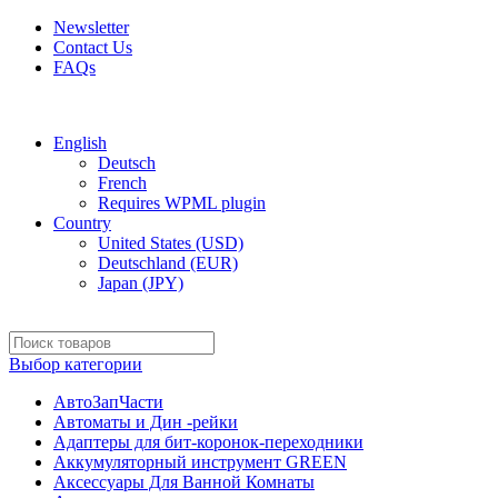
Newsletter
Contact Us
FAQs
Free shipping for all orders of $150
English
Deutsch
French
Requires WPML plugin
Country
United States (USD)
Deutschland (EUR)
Japan (JPY)
Выбор категории
АвтоЗапЧасти
Автоматы и Дин -рейки
Адаптеры для бит-коронок-переходники
Аккумуляторный инструмент GREEN
Аксессуары Для Ванной Комнаты