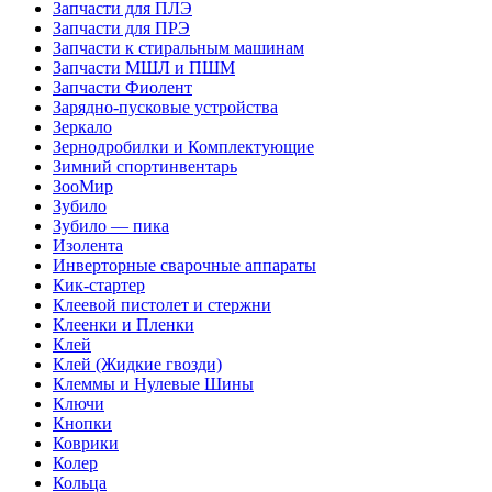
Запчасти для ПЛЭ
Запчасти для ПРЭ
Запчасти к стиральным машинам
Запчасти МШЛ и ПШМ
Запчасти Фиолент
Зарядно-пусковые устройства
Зеркало
Зернодробилки и Комплектующие
Зимний спортинвентарь
ЗооМир
Зубило
Зубило — пика
Изолента
Инверторные сварочные аппараты
Кик-стартер
Клеевой пистолет и стержни
Клеенки и Пленки
Клей
Клей (Жидкие гвозди)
Клеммы и Нулевые Шины
Ключи
Кнопки
Коврики
Колер
Кольца