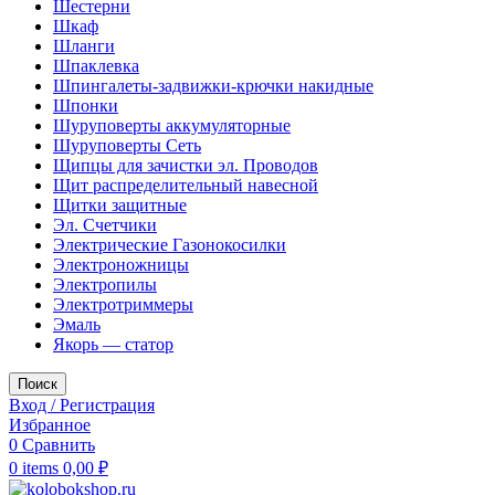
Шестерни
Шкаф
Шланги
Шпаклевка
Шпингалеты-задвижки-крючки накидные
Шпонки
Шуруповерты аккумуляторные
Шуруповерты Сеть
Щипцы для зачистки эл. Проводов
Щит распределительный навесной
Щитки защитные
Эл. Счетчики
Электрические Газонокосилки
Электроножницы
Электропилы
Электротриммеры
Эмаль
Якорь — статор
Поиск
Вход / Регистрация
Избранное
0
Сравнить
0
items
0,00
₽