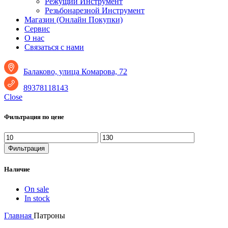
Режущий Инструмент
Резьбонарезной Инструмент
Магазин (Онлайн Покупки)
Сервис
О нас
Связаться с нами
Балаково, улица Комарова, 72
89378118143
Close
Фильтрация по цене
Минимальная
Максимальная
цена
цена
Фильтрация
Наличие
On sale
In stock
Главная
Патроны