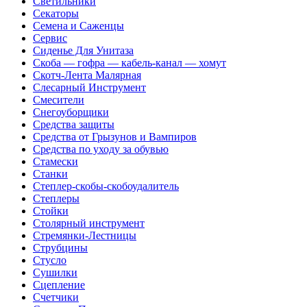
Светильники
Секаторы
Семена и Саженцы
Сервис
Сиденье Для Унитаза
Скоба — гофра — кабель-канал — хомут
Скотч-Лента Малярная
Слесарный Инструмент
Смесители
Снегоуборщики
Средства защиты
Средства от Грызунов и Вампиров
Средства по уходу за обувью
Стамески
Станки
Степлер-скобы-скобоудалитель
Степлеры
Стойки
Столярный инструмент
Стремянки-Лестницы
Струбцины
Стусло
Сушилки
Сцепление
Счетчики