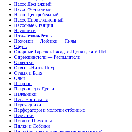
Насос Дренажный
Насос Фонтанный
Насос Центробежный
Насос Циркуляционный
Насосные Станции
Наушники
Нож-Лезвия-Резцы
Ножовки — Лобзики — Пилы
Обувь
Опорные Тарелки-Насадки-Щетки для УШМ
Опрыскиватели — Распылители
Отвертки
Отвесы-Нити-Шнуры
Отдых и Баня
Очки
Патроны
Патроны для Дрели
Паяльники
Пена монтажная
Переходники
Перфораторы и молотки отбойные
Перчатки
Петли и Пружины
Пилки и Лобзики
Пилы (дисковые-торцовочные-монтажные)