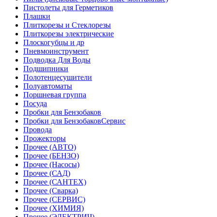
Пистолеты для Герметиков
Плашки
Плиткорезы и Стеклорезы
Плиткорезы электрические
Плоскогубцы и др
Пневмоинструмент
Подводка Для Воды
Подшипники
Полотенцесушители
Полуавтоматы
Поршневая группа
Посуда
Пробки для Бензобаков
Пробки для БензобаковСервис
Провода
Прожекторы
Прочее (АВТО)
Прочее (БЕНЗО)
Прочее (Насосы)
Прочее (САД)
Прочее (САНТЕХ)
Прочее (Сварка)
Прочее (СЕРВИС)
Прочее (ХИМИЯ)
Прочее (ЭЛЕКТРИЧ)