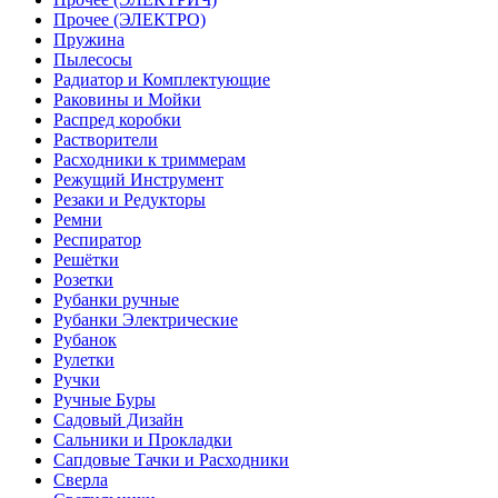
Прочее (ЭЛЕКТРО)
Пружина
Пылесосы
Радиатор и Комплектующие
Раковины и Мойки
Распред коробки
Растворители
Расходники к триммерам
Режущий Инструмент
Резаки и Редукторы
Ремни
Респиратор
Решётки
Розетки
Рубанки ручные
Рубанки Электрические
Рубанок
Рулетки
Ручки
Ручные Буры
Садовый Дизайн
Сальники и Прокладки
Сапдовые Тачки и Расходники
Сверла