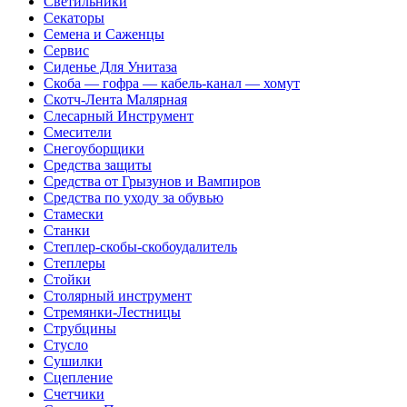
Светильники
Секаторы
Семена и Саженцы
Сервис
Сиденье Для Унитаза
Скоба — гофра — кабель-канал — хомут
Скотч-Лента Малярная
Слесарный Инструмент
Смесители
Снегоуборщики
Средства защиты
Средства от Грызунов и Вампиров
Средства по уходу за обувью
Стамески
Станки
Степлер-скобы-скобоудалитель
Степлеры
Стойки
Столярный инструмент
Стремянки-Лестницы
Струбцины
Стусло
Сушилки
Сцепление
Счетчики