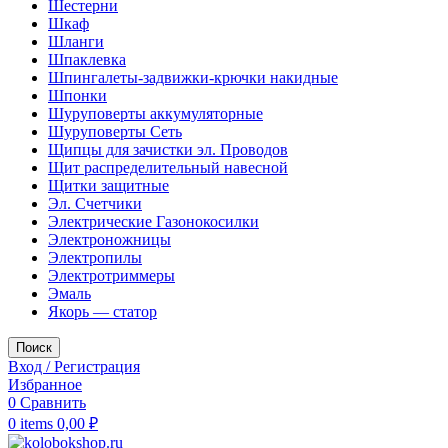
Шестерни
Шкаф
Шланги
Шпаклевка
Шпингалеты-задвижки-крючки накидные
Шпонки
Шуруповерты аккумуляторные
Шуруповерты Сеть
Щипцы для зачистки эл. Проводов
Щит распределительный навесной
Щитки защитные
Эл. Счетчики
Электрические Газонокосилки
Электроножницы
Электропилы
Электротриммеры
Эмаль
Якорь — статор
Поиск
Вход / Регистрация
Избранное
0
Сравнить
0
items
0,00
₽