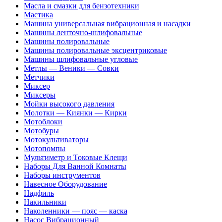
Масла и смазки для бензотехники
Мастика
Машина универсальная вибрационная и насадки
Машины ленточно-шлифовальные
Машины полировальные
Машины полировальные эксцентриковые
Машины шлифовальные угловые
Метлы — Веники — Совки
Метчики
Миксер
Миксеры
Мойки высокого давления
Молотки — Киянки — Кирки
Мотоблоки
Мотобуры
Мотокультиваторы
Мотопомпы
Мультиметр и Токовые Клещи
Наборы Для Ванной Комнаты
Наборы инструментов
Навесное Оборудование
Надфиль
Накильники
Наколенники — пояс — каска
Насос Вибрационный