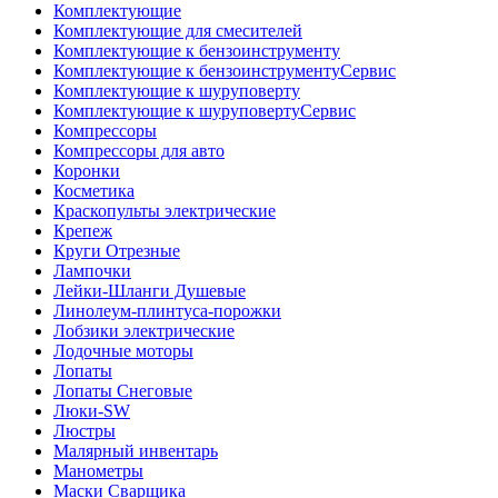
Комплектующие
Комплектующие для смесителей
Комплектующие к бензоинструменту
Комплектующие к бензоинструментуСервис
Комплектующие к шуруповерту
Комплектующие к шуруповертуСервис
Компрессоры
Компрессоры для авто
Коронки
Косметика
Краскопульты электрические
Крепеж
Круги Отрезные
Лампочки
Лейки-Шланги Душевые
Линолеум-плинтуса-порожки
Лобзики электрические
Лодочные моторы
Лопаты
Лопаты Снеговые
Люки-SW
Люстры
Малярный инвентарь
Манометры
Маски Сварщика