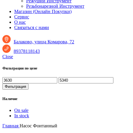
Режущий Инструмент
Резьбонарезной Инструмент
Магазин (Онлайн Покупки)
Сервис
О нас
Связаться с нами
Балаково, улица Комарова, 72
89378118143
Close
Фильтрация по цене
Минимальная
Максимальная
цена
цена
Фильтрация
Наличие
On sale
In stock
Главная
Насос Фонтанный