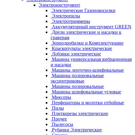
Электроинструмент
Электрические Газонокосилки
Электропилы
Электротриммеры
Аккумуляторный инструмент GREEN
Дрели электрические и насадки к
граверам
Зернодробилки и Комплектующие
Краскопульты электрические
Лобзики электрические
Машина универсальная вибрационная
и насадки
Машины ленточно-шлифовальные
Машины полировальные
эксцентриковые
Машины полировальные
Машины шлифовальные угловые
Миксеры
Перфораторы и молотки отбойные
Пилы
Плиткорезы электрические
Прочее
Пылесосы
Рубанки Электрические