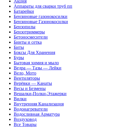
Акция
Аппараты для сварки труб пп
Батарейки
Бензиновые газонокосилки
Бензиновые Газонокосилки
Бензопилы
Бензотриммеры
Бетоносмесители
Бинты и сетка
Биты
Боксы Для Хранения
Буры
Бытовая химия и мыло
Ведра — Тазы — Лейки
Вело, Мото
Вентиляторы
Верёвки — Канаты
Весы и Безмены
Вешалки-Полки-Этажерки
Вилки
Внутренняя Канализация
Водонагреватели
Водосливная Арматура
Воздуховод
Все Товары