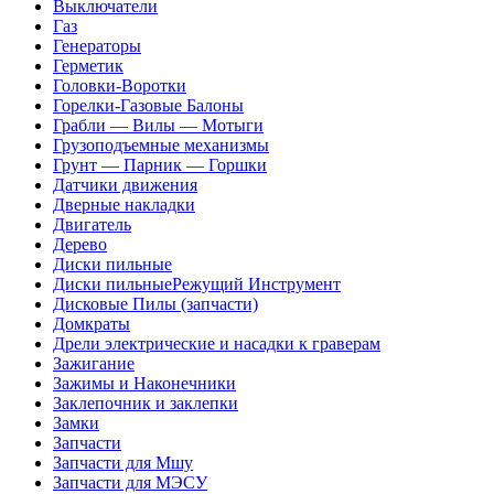
Выключатели
Газ
Генераторы
Герметик
Головки-Воротки
Горелки-Газовые Балоны
Грабли — Вилы — Мотыги
Грузоподъемные механизмы
Грунт — Парник — Горшки
Датчики движения
Дверные накладки
Двигатель
Дерево
Диски пильные
Диски пильныеРежущий Инструмент
Дисковые Пилы (запчасти)
Домкраты
Дрели электрические и насадки к граверам
Зажигание
Зажимы и Наконечники
Заклепочник и заклепки
Замки
Запчасти
Запчасти для Мшу
Запчасти для МЭСУ