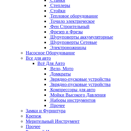
Станки
Степлеры
Стойки
Тепловое оборудование
Точило электрическое
Фен Строительный
Фрезер и Фрезы
Шуруповерты аккумуляторные
Шуруповерты Сетевые
Электроножницы
Насосное Оборудование
Все для авто
Всё Для Авто
Вело, Мото
Домкраты
Зврядно-пусковые устройства
Зврядно-пусковые устройства
Компрессоры для авто
Мойки Высокого Давления
Наборы инструментов
Прочее
Замки и Фурнитура
Крепеж
Мерительный Инструмент
Прочее