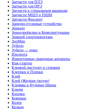
Запчасти для ПЛЭ
Запчасти для ПРЭ
Запчасти к стиральным машинам
Запчасти МШЛ и ПШМ
Запчасти Фиолент
Зарядно-пусковые устройства
Зеркало
Зернодробилки и Комплектующие
Зимний спортинвентарь
ЗооМир
Зубило
Зубило — пика
Изолента
Инверторные сварочные аппараты
Кик-стартер
Клеевой пистолет и стержни
Клеенки и Пленки
Клей
Клей (Жидкие гвозди)
Клеммы и Нулевые Шины
Ключи
Кнопки
Коврики
Колер
Кольца