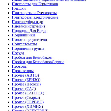
Пистолеты для Герметиков
Плашки
Плиткорезы и Стеклорезы
Плиткорезы электрические
Плоскогубцы и др
Пневмоинструмент
Подводка Для Воды
Подшипники
Полотенцесушители
Полуавтоматы
Поршневая группа
Посуда
Пробки для Бензобаков
Пробки для БензобаковСервис
Провода
Прожекторы
Прочее (АВТО)
Прочее (БЕНЗО)
Прочее (Насосы)
Прочее (САД)
Прочее (САНТЕХ)
Прочее (Сварка)
Прочее (СЕРВИС)
Прочее (ХИМИЯ)
Прочее (ЭЛЕКТРИЧ)