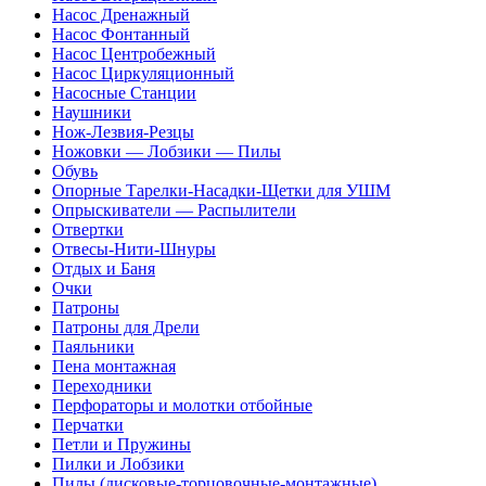
Насос Дренажный
Насос Фонтанный
Насос Центробежный
Насос Циркуляционный
Насосные Станции
Наушники
Нож-Лезвия-Резцы
Ножовки — Лобзики — Пилы
Обувь
Опорные Тарелки-Насадки-Щетки для УШМ
Опрыскиватели — Распылители
Отвертки
Отвесы-Нити-Шнуры
Отдых и Баня
Очки
Патроны
Патроны для Дрели
Паяльники
Пена монтажная
Переходники
Перфораторы и молотки отбойные
Перчатки
Петли и Пружины
Пилки и Лобзики
Пилы (дисковые-торцовочные-монтажные)