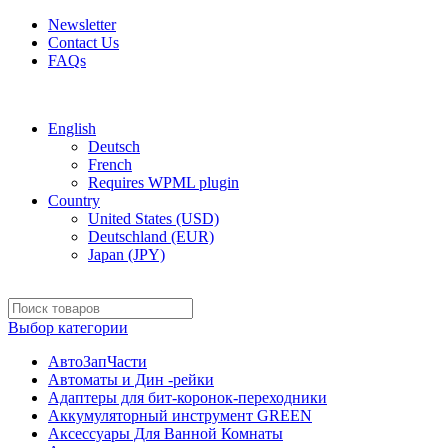
Newsletter
Contact Us
FAQs
Free shipping for all orders of $150
English
Deutsch
French
Requires WPML plugin
Country
United States (USD)
Deutschland (EUR)
Japan (JPY)
Выбор категории
АвтоЗапЧасти
Автоматы и Дин -рейки
Адаптеры для бит-коронок-переходники
Аккумуляторный инструмент GREEN
Аксессуары Для Ванной Комнаты