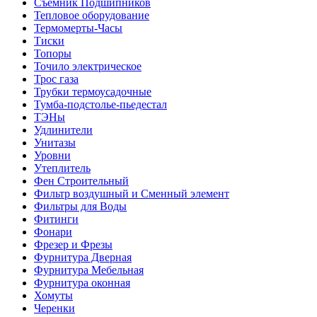
Съемник Подшипников
Тепловое оборудование
Термомерты-Часы
Тиски
Топоры
Точило электрическое
Трос газа
Трубки термоусадочные
Тумба-подстолье-пьедестал
ТЭНы
Удлинители
Унитазы
Уровни
Утеплитель
Фен Строительный
Фильтр воздушный и Сменный элемент
Фильтры для Воды
Фитинги
Фонари
Фрезер и Фрезы
Фурнитура Дверная
Фурнитура Мебельная
Фурнитура оконная
Хомуты
Черенки