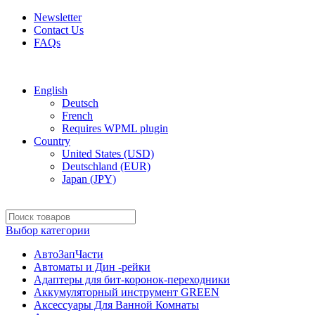
Newsletter
Contact Us
FAQs
Free shipping for all orders of $150
English
Deutsch
French
Requires WPML plugin
Country
United States (USD)
Deutschland (EUR)
Japan (JPY)
Выбор категории
АвтоЗапЧасти
Автоматы и Дин -рейки
Адаптеры для бит-коронок-переходники
Аккумуляторный инструмент GREEN
Аксессуары Для Ванной Комнаты