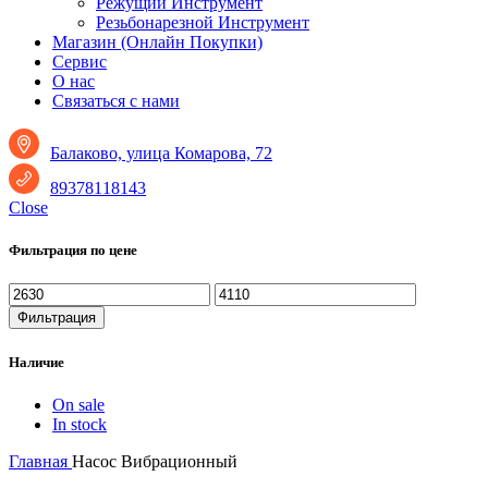
Режущий Инструмент
Резьбонарезной Инструмент
Магазин (Онлайн Покупки)
Сервис
О нас
Связаться с нами
Балаково, улица Комарова, 72
89378118143
Close
Фильтрация по цене
Минимальная
Максимальная
цена
цена
Фильтрация
Наличие
On sale
In stock
Главная
Насос Вибрационный