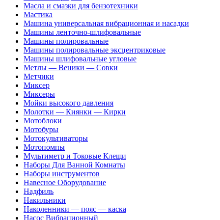
Масла и смазки для бензотехники
Мастика
Машина универсальная вибрационная и насадки
Машины ленточно-шлифовальные
Машины полировальные
Машины полировальные эксцентриковые
Машины шлифовальные угловые
Метлы — Веники — Совки
Метчики
Миксер
Миксеры
Мойки высокого давления
Молотки — Киянки — Кирки
Мотоблоки
Мотобуры
Мотокультиваторы
Мотопомпы
Мультиметр и Токовые Клещи
Наборы Для Ванной Комнаты
Наборы инструментов
Навесное Оборудование
Надфиль
Накильники
Наколенники — пояс — каска
Насос Вибрационный