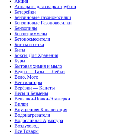
Акция
Аппараты для сварки труб пп
Батарейки
Бензиновые газонокосилки
Бензиновые Газонокосилки
Бензопилы
Бензотриммеры
Бетоносмесители
Бинты и сетка
Биты
Боксы Для Хранения
Буры
Бытовая химия и мыло
Ведра — Тазы — Лейки
Вело, Мото
Вентиляторы
Верёвки — Канаты
Весы и Безмены
Вешалки-Полки-Этажерки
Вилки
Внутренняя Канализация
Водонагреватели
Водосливная Арматура
Воздуховод
Все Товары