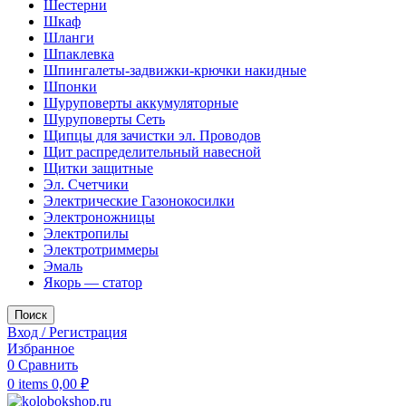
Шестерни
Шкаф
Шланги
Шпаклевка
Шпингалеты-задвижки-крючки накидные
Шпонки
Шуруповерты аккумуляторные
Шуруповерты Сеть
Щипцы для зачистки эл. Проводов
Щит распределительный навесной
Щитки защитные
Эл. Счетчики
Электрические Газонокосилки
Электроножницы
Электропилы
Электротриммеры
Эмаль
Якорь — статор
Поиск
Вход / Регистрация
Избранное
0
Сравнить
0
items
0,00
₽