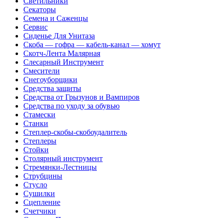
Светильники
Секаторы
Семена и Саженцы
Сервис
Сиденье Для Унитаза
Скоба — гофра — кабель-канал — хомут
Скотч-Лента Малярная
Слесарный Инструмент
Смесители
Снегоуборщики
Средства защиты
Средства от Грызунов и Вампиров
Средства по уходу за обувью
Стамески
Станки
Степлер-скобы-скобоудалитель
Степлеры
Стойки
Столярный инструмент
Стремянки-Лестницы
Струбцины
Стусло
Сушилки
Сцепление
Счетчики