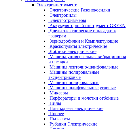
Электроинструмент
Электрические Газонокосилки
Электропилы
Электротриммеры
Аккумуляторный инструмент GREEN
Дрели электрические и насадки к
граверам
Зернодробилки и Комплектующие
Краскопульты электрические
Лобзики электрические
Машина универсальная вибрационная
и насадки
Машины ленточно-шлифовальные
Машины полировальные
эксцентриковые
Машины полировальные
Машины шлифовальные угловые
Миксеры
Перфораторы и молотки отбойные
Пилы
Плиткорезы электрические
Прочее
Пылесосы
Рубанки Электрические