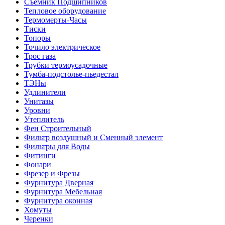
Съемник Подшипников
Тепловое оборудование
Термомерты-Часы
Тиски
Топоры
Точило электрическое
Трос газа
Трубки термоусадочные
Тумба-подстолье-пьедестал
ТЭНы
Удлинители
Унитазы
Уровни
Утеплитель
Фен Строительный
Фильтр воздушный и Сменный элемент
Фильтры для Воды
Фитинги
Фонари
Фрезер и Фрезы
Фурнитура Дверная
Фурнитура Мебельная
Фурнитура оконная
Хомуты
Черенки