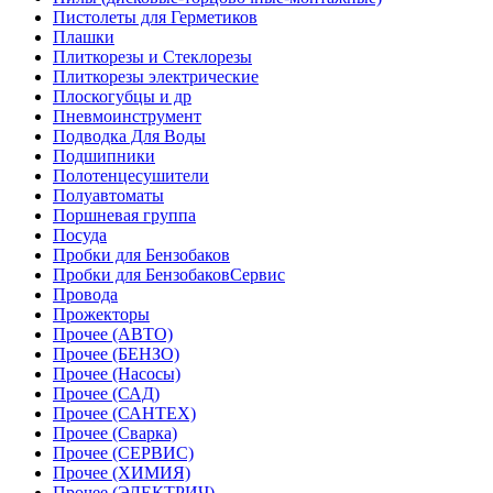
Пистолеты для Герметиков
Плашки
Плиткорезы и Стеклорезы
Плиткорезы электрические
Плоскогубцы и др
Пневмоинструмент
Подводка Для Воды
Подшипники
Полотенцесушители
Полуавтоматы
Поршневая группа
Посуда
Пробки для Бензобаков
Пробки для БензобаковСервис
Провода
Прожекторы
Прочее (АВТО)
Прочее (БЕНЗО)
Прочее (Насосы)
Прочее (САД)
Прочее (САНТЕХ)
Прочее (Сварка)
Прочее (СЕРВИС)
Прочее (ХИМИЯ)
Прочее (ЭЛЕКТРИЧ)