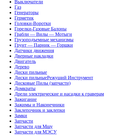
Выключатели
Газ
Генераторы
Герметик
Головки-Воротки
Горелки-Газовые Балоны
Грабли — Вилы — Мотыги
Грузоподъемные механизмы
Грунт — Парник — Горшки
Датчики движения
Дверные накладки
Двигатель
Дерево
Диски пильные
Диски пильныеРежущий Инструмент
Дисковые Пилы (запчасти)
Домкраты
Дрели электрические и насадки к граверам
Зажигание
Зажимы и Наконечники
Заклепочник и заклепки
Замки
Запчасти
Запчасти для Мшу
Запчасти для МЭСУ