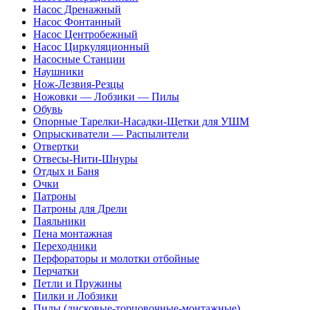
Насос Дренажный
Насос Фонтанный
Насос Центробежный
Насос Циркуляционный
Насосные Станции
Наушники
Нож-Лезвия-Резцы
Ножовки — Лобзики — Пилы
Обувь
Опорные Тарелки-Насадки-Щетки для УШМ
Опрыскиватели — Распылители
Отвертки
Отвесы-Нити-Шнуры
Отдых и Баня
Очки
Патроны
Патроны для Дрели
Паяльники
Пена монтажная
Переходники
Перфораторы и молотки отбойные
Перчатки
Петли и Пружины
Пилки и Лобзики
Пилы (дисковые-торцовочные-монтажные)