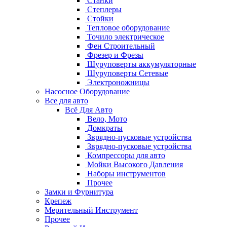
Станки
Степлеры
Стойки
Тепловое оборудование
Точило электрическое
Фен Строительный
Фрезер и Фрезы
Шуруповерты аккумуляторные
Шуруповерты Сетевые
Электроножницы
Насосное Оборудование
Все для авто
Всё Для Авто
Вело, Мото
Домкраты
Зврядно-пусковые устройства
Зврядно-пусковые устройства
Компрессоры для авто
Мойки Высокого Давления
Наборы инструментов
Прочее
Замки и Фурнитура
Крепеж
Мерительный Инструмент
Прочее