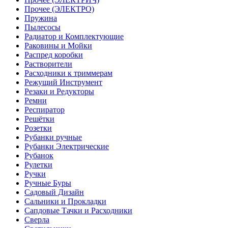
Прочее (ЭЛЕКТРО)
Пружина
Пылесосы
Радиатор и Комплектующие
Раковины и Мойки
Распред коробки
Растворители
Расходники к триммерам
Режущий Инструмент
Резаки и Редукторы
Ремни
Респиратор
Решётки
Розетки
Рубанки ручные
Рубанки Электрические
Рубанок
Рулетки
Ручки
Ручные Буры
Садовый Дизайн
Сальники и Прокладки
Сапдовые Тачки и Расходники
Сверла