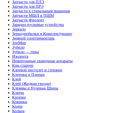
Запчасти для ПЛЭ
Запчасти для ПРЭ
Запчасти к стиральным машинам
Запчасти МШЛ и ПШМ
Запчасти Фиолент
Зарядно-пусковые устройства
Зеркало
Зернодробилки и Комплектующие
Зимний спортинвентарь
ЗооМир
Зубило
Зубило — пика
Изолента
Инверторные сварочные аппараты
Кик-стартер
Клеевой пистолет и стержни
Клеенки и Пленки
Клей
Клей (Жидкие гвозди)
Клеммы и Нулевые Шины
Ключи
Кнопки
Коврики
Колер
Кольца