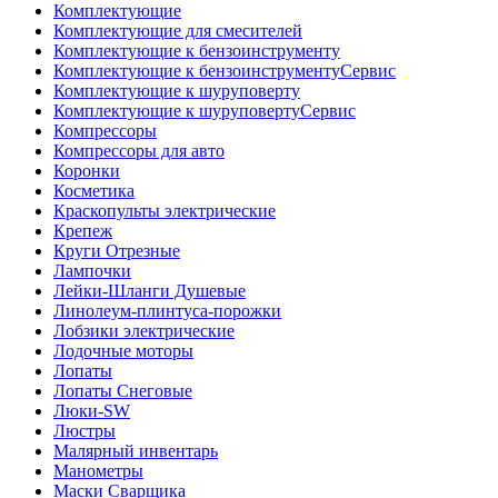
Комплектующие
Комплектующие для смесителей
Комплектующие к бензоинструменту
Комплектующие к бензоинструментуСервис
Комплектующие к шуруповерту
Комплектующие к шуруповертуСервис
Компрессоры
Компрессоры для авто
Коронки
Косметика
Краскопульты электрические
Крепеж
Круги Отрезные
Лампочки
Лейки-Шланги Душевые
Линолеум-плинтуса-порожки
Лобзики электрические
Лодочные моторы
Лопаты
Лопаты Снеговые
Люки-SW
Люстры
Малярный инвентарь
Манометры
Маски Сварщика