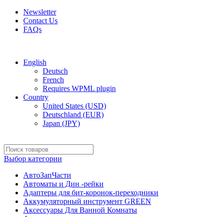
Newsletter
Contact Us
FAQs
Free shipping for all orders of $150
English
Deutsch
French
Requires WPML plugin
Country
United States (USD)
Deutschland (EUR)
Japan (JPY)
Выбор категории
АвтоЗапЧасти
Автоматы и Дин -рейки
Адаптеры для бит-коронок-переходники
Аккумуляторный инструмент GREEN
Аксессуары Для Ванной Комнаты