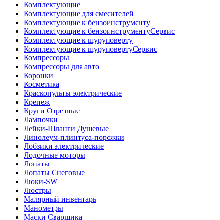
Комплектующие
Комплектующие для смесителей
Комплектующие к бензоинструменту
Комплектующие к бензоинструментуСервис
Комплектующие к шуруповерту
Комплектующие к шуруповертуСервис
Компрессоры
Компрессоры для авто
Коронки
Косметика
Краскопульты электрические
Крепеж
Круги Отрезные
Лампочки
Лейки-Шланги Душевые
Линолеум-плинтуса-порожки
Лобзики электрические
Лодочные моторы
Лопаты
Лопаты Снеговые
Люки-SW
Люстры
Малярный инвентарь
Манометры
Маски Сварщика