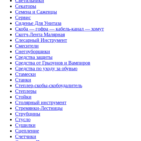
Светильники
Секаторы
Семена и Саженцы
Сервис
Сиденье Для Унитаза
Скоба — гофра — кабель-канал — хомут
Скотч-Лента Малярная
Слесарный Инструмент
Смесители
Снегоуборщики
Средства защиты
Средства от Грызунов и Вампиров
Средства по уходу за обувью
Стамески
Станки
Степлер-скобы-скобоудалитель
Степлеры
Стойки
Столярный инструмент
Стремянки-Лестницы
Струбцины
Стусло
Сушилки
Сцепление
Счетчики