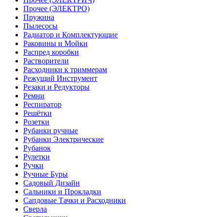
Прочее (ЭЛЕКТРО)
Пружина
Пылесосы
Радиатор и Комплектующие
Раковины и Мойки
Распред коробки
Растворители
Расходники к триммерам
Режущий Инструмент
Резаки и Редукторы
Ремни
Респиратор
Решётки
Розетки
Рубанки ручные
Рубанки Электрические
Рубанок
Рулетки
Ручки
Ручные Буры
Садовый Дизайн
Сальники и Прокладки
Сапдовые Тачки и Расходники
Сверла