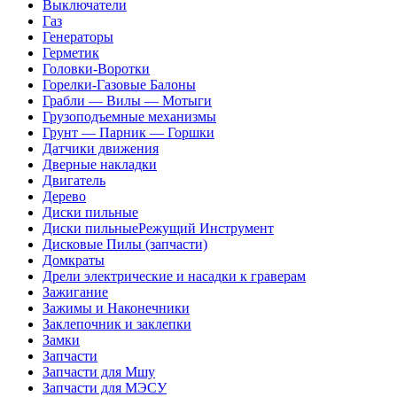
Выключатели
Газ
Генераторы
Герметик
Головки-Воротки
Горелки-Газовые Балоны
Грабли — Вилы — Мотыги
Грузоподъемные механизмы
Грунт — Парник — Горшки
Датчики движения
Дверные накладки
Двигатель
Дерево
Диски пильные
Диски пильныеРежущий Инструмент
Дисковые Пилы (запчасти)
Домкраты
Дрели электрические и насадки к граверам
Зажигание
Зажимы и Наконечники
Заклепочник и заклепки
Замки
Запчасти
Запчасти для Мшу
Запчасти для МЭСУ