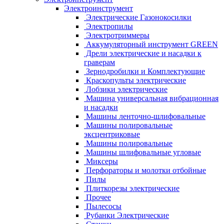
Электроинструмент
Электрические Газонокосилки
Электропилы
Электротриммеры
Аккумуляторный инструмент GREEN
Дрели электрические и насадки к
граверам
Зернодробилки и Комплектующие
Краскопульты электрические
Лобзики электрические
Машина универсальная вибрационная
и насадки
Машины ленточно-шлифовальные
Машины полировальные
эксцентриковые
Машины полировальные
Машины шлифовальные угловые
Миксеры
Перфораторы и молотки отбойные
Пилы
Плиткорезы электрические
Прочее
Пылесосы
Рубанки Электрические