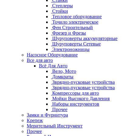
Станки
Степлеры
Стойки
Тепловое оборудование
Точило электрическое
Фен Строительный
Фрезер и Фрезы
Шуруповерты аккумуляторные
Шуруповерты Сетевые
Электроножницы
Насосное Оборудование
Все для авто
Всё Для Авто
Вело, Мото
Домкраты
Зврядно-пусковые устройства
Зврядно-пусковые устройства
Компрессоры для авто
Мойки Высокого Давления
Наборы инструментов
Прочее
Замки и Фурнитура
Крепеж
Мерительный Инструмент
Прочее