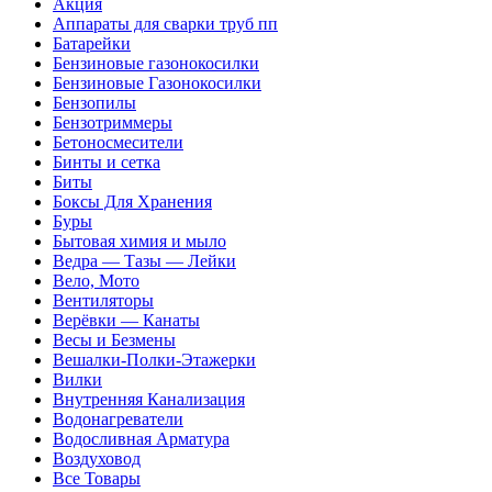
Акция
Аппараты для сварки труб пп
Батарейки
Бензиновые газонокосилки
Бензиновые Газонокосилки
Бензопилы
Бензотриммеры
Бетоносмесители
Бинты и сетка
Биты
Боксы Для Хранения
Буры
Бытовая химия и мыло
Ведра — Тазы — Лейки
Вело, Мото
Вентиляторы
Верёвки — Канаты
Весы и Безмены
Вешалки-Полки-Этажерки
Вилки
Внутренняя Канализация
Водонагреватели
Водосливная Арматура
Воздуховод
Все Товары