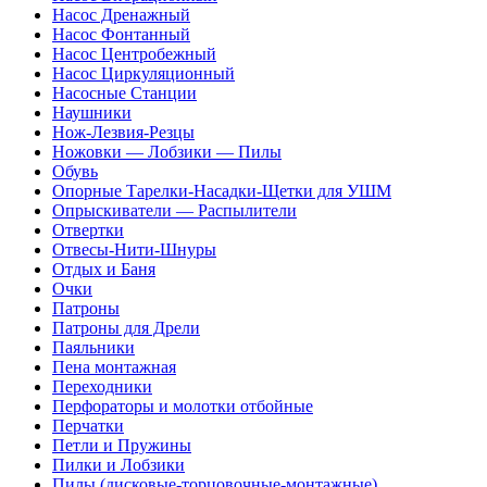
Насос Дренажный
Насос Фонтанный
Насос Центробежный
Насос Циркуляционный
Насосные Станции
Наушники
Нож-Лезвия-Резцы
Ножовки — Лобзики — Пилы
Обувь
Опорные Тарелки-Насадки-Щетки для УШМ
Опрыскиватели — Распылители
Отвертки
Отвесы-Нити-Шнуры
Отдых и Баня
Очки
Патроны
Патроны для Дрели
Паяльники
Пена монтажная
Переходники
Перфораторы и молотки отбойные
Перчатки
Петли и Пружины
Пилки и Лобзики
Пилы (дисковые-торцовочные-монтажные)