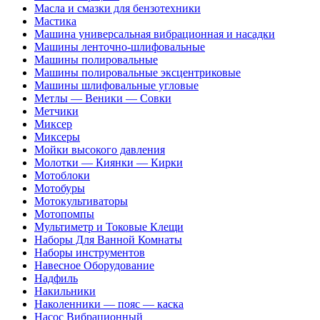
Масла и смазки для бензотехники
Мастика
Машина универсальная вибрационная и насадки
Машины ленточно-шлифовальные
Машины полировальные
Машины полировальные эксцентриковые
Машины шлифовальные угловые
Метлы — Веники — Совки
Метчики
Миксер
Миксеры
Мойки высокого давления
Молотки — Киянки — Кирки
Мотоблоки
Мотобуры
Мотокультиваторы
Мотопомпы
Мультиметр и Токовые Клещи
Наборы Для Ванной Комнаты
Наборы инструментов
Навесное Оборудование
Надфиль
Накильники
Наколенники — пояс — каска
Насос Вибрационный