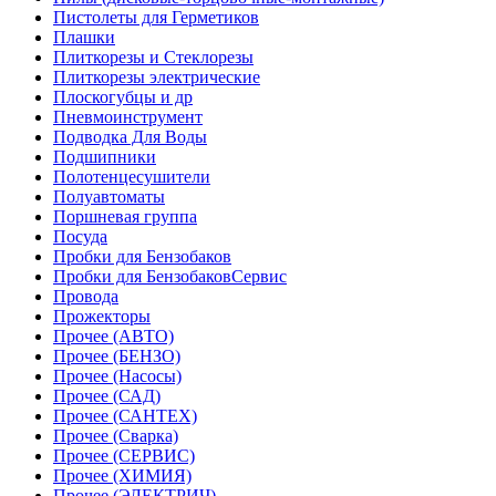
Пистолеты для Герметиков
Плашки
Плиткорезы и Стеклорезы
Плиткорезы электрические
Плоскогубцы и др
Пневмоинструмент
Подводка Для Воды
Подшипники
Полотенцесушители
Полуавтоматы
Поршневая группа
Посуда
Пробки для Бензобаков
Пробки для БензобаковСервис
Провода
Прожекторы
Прочее (АВТО)
Прочее (БЕНЗО)
Прочее (Насосы)
Прочее (САД)
Прочее (САНТЕХ)
Прочее (Сварка)
Прочее (СЕРВИС)
Прочее (ХИМИЯ)
Прочее (ЭЛЕКТРИЧ)