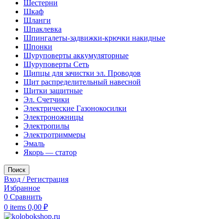
Шестерни
Шкаф
Шланги
Шпаклевка
Шпингалеты-задвижки-крючки накидные
Шпонки
Шуруповерты аккумуляторные
Шуруповерты Сеть
Щипцы для зачистки эл. Проводов
Щит распределительный навесной
Щитки защитные
Эл. Счетчики
Электрические Газонокосилки
Электроножницы
Электропилы
Электротриммеры
Эмаль
Якорь — статор
Поиск
Вход / Регистрация
Избранное
0
Сравнить
0
items
0,00
₽