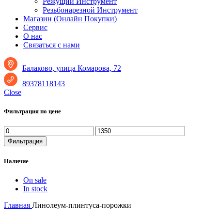
Режущий Инструмент
Резьбонарезной Инструмент
Магазин (Онлайн Покупки)
Сервис
О нас
Связаться с нами
Балаково, улица Комарова, 72
89378118143
Close
Фильтрация по цене
Минимальная
Максимальная
цена
цена
Фильтрация
Наличие
On sale
In stock
Главная
Линолеум-плинтуса-порожки