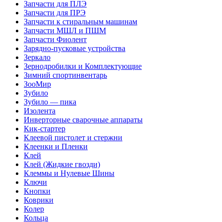
Запчасти для ПЛЭ
Запчасти для ПРЭ
Запчасти к стиральным машинам
Запчасти МШЛ и ПШМ
Запчасти Фиолент
Зарядно-пусковые устройства
Зеркало
Зернодробилки и Комплектующие
Зимний спортинвентарь
ЗооМир
Зубило
Зубило — пика
Изолента
Инверторные сварочные аппараты
Кик-стартер
Клеевой пистолет и стержни
Клеенки и Пленки
Клей
Клей (Жидкие гвозди)
Клеммы и Нулевые Шины
Ключи
Кнопки
Коврики
Колер
Кольца