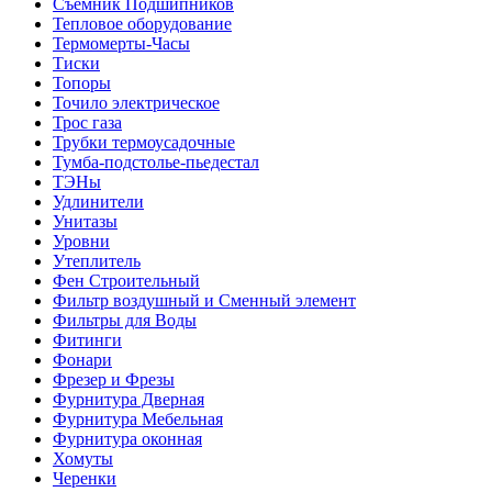
Съемник Подшипников
Тепловое оборудование
Термомерты-Часы
Тиски
Топоры
Точило электрическое
Трос газа
Трубки термоусадочные
Тумба-подстолье-пьедестал
ТЭНы
Удлинители
Унитазы
Уровни
Утеплитель
Фен Строительный
Фильтр воздушный и Сменный элемент
Фильтры для Воды
Фитинги
Фонари
Фрезер и Фрезы
Фурнитура Дверная
Фурнитура Мебельная
Фурнитура оконная
Хомуты
Черенки