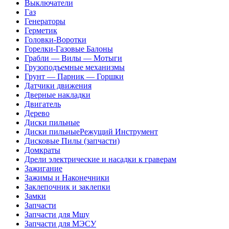
Выключатели
Газ
Генераторы
Герметик
Головки-Воротки
Горелки-Газовые Балоны
Грабли — Вилы — Мотыги
Грузоподъемные механизмы
Грунт — Парник — Горшки
Датчики движения
Дверные накладки
Двигатель
Дерево
Диски пильные
Диски пильныеРежущий Инструмент
Дисковые Пилы (запчасти)
Домкраты
Дрели электрические и насадки к граверам
Зажигание
Зажимы и Наконечники
Заклепочник и заклепки
Замки
Запчасти
Запчасти для Мшу
Запчасти для МЭСУ