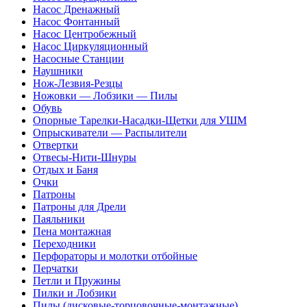
Насос Дренажный
Насос Фонтанный
Насос Центробежный
Насос Циркуляционный
Насосные Станции
Наушники
Нож-Лезвия-Резцы
Ножовки — Лобзики — Пилы
Обувь
Опорные Тарелки-Насадки-Щетки для УШМ
Опрыскиватели — Распылители
Отвертки
Отвесы-Нити-Шнуры
Отдых и Баня
Очки
Патроны
Патроны для Дрели
Паяльники
Пена монтажная
Переходники
Перфораторы и молотки отбойные
Перчатки
Петли и Пружины
Пилки и Лобзики
Пилы (дисковые-торцовочные-монтажные)