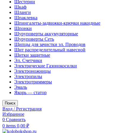
Шестерни
Шкаф
Шланги
Шпаклевка
Шпингалеты-задвижки-крючки накидные
Шпонки
Шуруповерты аккумуляторные
Шуруповерты Сеть
Щипцы для зачистки эл. Проводов
Щит распределительный навесной
Щитки защитные
Эл. Счетчики
Электрические Газонокосилки
Электроножницы
Электропилы
Электротриммеры
Эмаль
Якорь — статор
Поиск
Вход / Регистрация
Избранное
0
Сравнить
0
items
0,00
₽