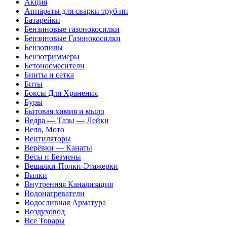
Акция
Аппараты для сварки труб пп
Батарейки
Бензиновые газонокосилки
Бензиновые Газонокосилки
Бензопилы
Бензотриммеры
Бетоносмесители
Бинты и сетка
Биты
Боксы Для Хранения
Буры
Бытовая химия и мыло
Ведра — Тазы — Лейки
Вело, Мото
Вентиляторы
Верёвки — Канаты
Весы и Безмены
Вешалки-Полки-Этажерки
Вилки
Внутренняя Канализация
Водонагреватели
Водосливная Арматура
Воздуховод
Все Товары