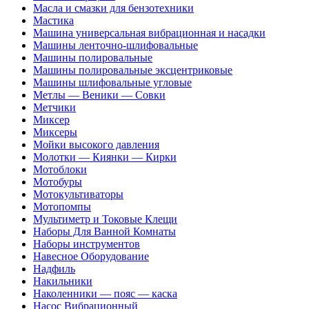
Масла и смазки для бензотехники
Мастика
Машина универсальная вибрационная и насадки
Машины ленточно-шлифовальные
Машины полировальные
Машины полировальные эксцентриковые
Машины шлифовальные угловые
Метлы — Веники — Совки
Метчики
Миксер
Миксеры
Мойки высокого давления
Молотки — Киянки — Кирки
Мотоблоки
Мотобуры
Мотокультиваторы
Мотопомпы
Мультиметр и Токовые Клещи
Наборы Для Ванной Комнаты
Наборы инструментов
Навесное Оборудование
Надфиль
Накильники
Наколенники — пояс — каска
Насос Вибрационный