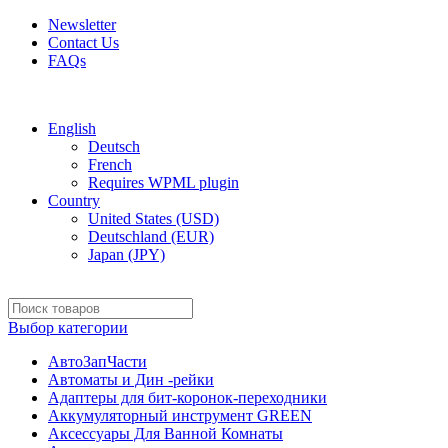
Newsletter
Contact Us
FAQs
Free shipping for all orders of $150
English
Deutsch
French
Requires WPML plugin
Country
United States (USD)
Deutschland (EUR)
Japan (JPY)
Выбор категории
АвтоЗапЧасти
Автоматы и Дин -рейки
Адаптеры для бит-коронок-переходники
Аккумуляторный инструмент GREEN
Аксессуары Для Ванной Комнаты