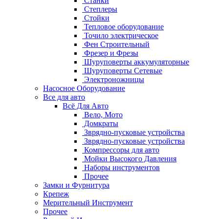
Станки
Степлеры
Стойки
Тепловое оборудование
Точило электрическое
Фен Строительный
Фрезер и Фрезы
Шуруповерты аккумуляторные
Шуруповерты Сетевые
Электроножницы
Насосное Оборудование
Все для авто
Всё Для Авто
Вело, Мото
Домкраты
Зврядно-пусковые устройства
Зврядно-пусковые устройства
Компрессоры для авто
Мойки Высокого Давления
Наборы инструментов
Прочее
Замки и Фурнитура
Крепеж
Мерительный Инструмент
Прочее