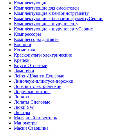
Комплектующие
Комплектующие для смесителей
Комплектующие к бензоинструменту
Комплектующие к бензоинструментуСервис
Комплектующие к шуруповерту
Комплектующие к шуруповертуСервис
Компрессоры
Компрессоры для авто
Коронки
Косметика
Краскопульты электрические
Крепеж
Круги Отрезные
Лампочки
Лейки-Шланги Душевые
Линолеум-плинтуса-порожки
Лобзики электрические
Лодочные моторы
Лопаты
Лопаты Снеговые
Люки-SW
Люстры
Малярный инвентарь
Манометры
Маски Сварщика