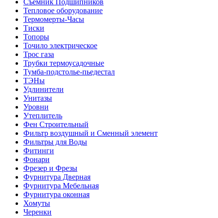
Съемник Подшипников
Тепловое оборудование
Термомерты-Часы
Тиски
Топоры
Точило электрическое
Трос газа
Трубки термоусадочные
Тумба-подстолье-пьедестал
ТЭНы
Удлинители
Унитазы
Уровни
Утеплитель
Фен Строительный
Фильтр воздушный и Сменный элемент
Фильтры для Воды
Фитинги
Фонари
Фрезер и Фрезы
Фурнитура Дверная
Фурнитура Мебельная
Фурнитура оконная
Хомуты
Черенки