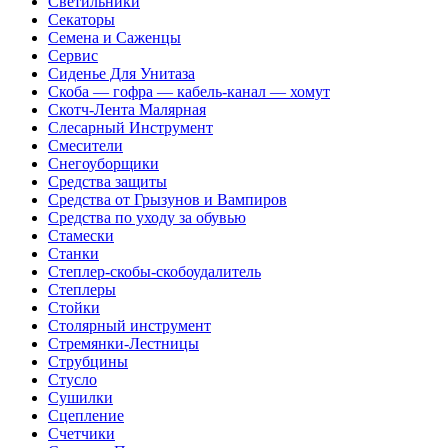
Светильники
Секаторы
Семена и Саженцы
Сервис
Сиденье Для Унитаза
Скоба — гофра — кабель-канал — хомут
Скотч-Лента Малярная
Слесарный Инструмент
Смесители
Снегоуборщики
Средства защиты
Средства от Грызунов и Вампиров
Средства по уходу за обувью
Стамески
Станки
Степлер-скобы-скобоудалитель
Степлеры
Стойки
Столярный инструмент
Стремянки-Лестницы
Струбцины
Стусло
Сушилки
Сцепление
Счетчики