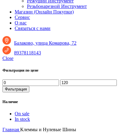
Режущий Инструмент
Резьбонарезной Инструмент
Магазин (Онлайн Покупки)
Сервис
О нас
Связаться с нами
Балаково, улица Комарова, 72
89378118143
Close
Фильтрация по цене
Минимальная
Максимальная
цена
цена
Фильтрация
Наличие
On sale
In stock
Главная
Клеммы и Нулевые Шины