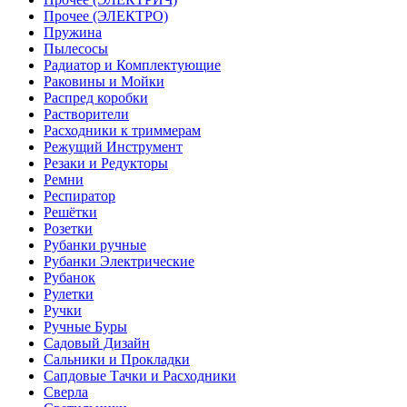
Прочее (ЭЛЕКТРО)
Пружина
Пылесосы
Радиатор и Комплектующие
Раковины и Мойки
Распред коробки
Растворители
Расходники к триммерам
Режущий Инструмент
Резаки и Редукторы
Ремни
Респиратор
Решётки
Розетки
Рубанки ручные
Рубанки Электрические
Рубанок
Рулетки
Ручки
Ручные Буры
Садовый Дизайн
Сальники и Прокладки
Сапдовые Тачки и Расходники
Сверла