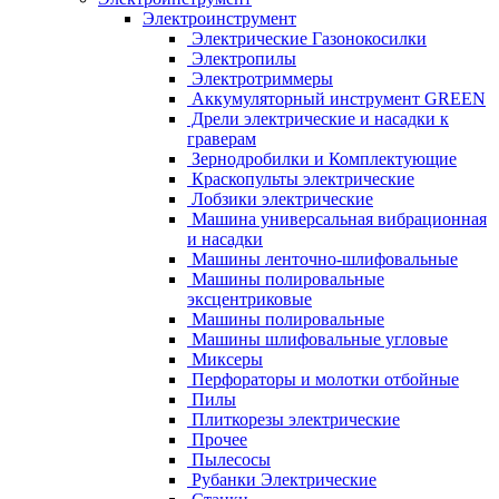
Электроинструмент
Электрические Газонокосилки
Электропилы
Электротриммеры
Аккумуляторный инструмент GREEN
Дрели электрические и насадки к
граверам
Зернодробилки и Комплектующие
Краскопульты электрические
Лобзики электрические
Машина универсальная вибрационная
и насадки
Машины ленточно-шлифовальные
Машины полировальные
эксцентриковые
Машины полировальные
Машины шлифовальные угловые
Миксеры
Перфораторы и молотки отбойные
Пилы
Плиткорезы электрические
Прочее
Пылесосы
Рубанки Электрические