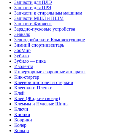
Запчасти для ПЛЭ
Запчасти для ПРЭ
Запчасти к стиральным машинам
Запчасти МШЛ и ПШМ
Запчасти Фиолент
Зарядно-пусковые устройства
Зеркало
Зернодробилки и Комплектующие
Зимний спортинвентарь
ЗооМир
Зубило
Зубило — пика
Изолента
Инверторные сварочные аппараты
Кик-стартер
Клеевой пистолет и стержни
Клеенки и Пленки
Клей
Клей (Жидкие гвозди)
Клеммы и Нулевые Шины
Ключи
Кнопки
Коврики
Колер
Кольца