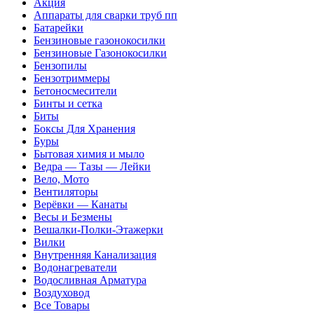
Акция
Аппараты для сварки труб пп
Батарейки
Бензиновые газонокосилки
Бензиновые Газонокосилки
Бензопилы
Бензотриммеры
Бетоносмесители
Бинты и сетка
Биты
Боксы Для Хранения
Буры
Бытовая химия и мыло
Ведра — Тазы — Лейки
Вело, Мото
Вентиляторы
Верёвки — Канаты
Весы и Безмены
Вешалки-Полки-Этажерки
Вилки
Внутренняя Канализация
Водонагреватели
Водосливная Арматура
Воздуховод
Все Товары