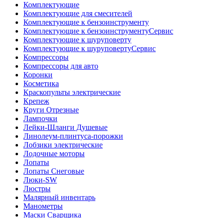
Комплектующие
Комплектующие для смесителей
Комплектующие к бензоинструменту
Комплектующие к бензоинструментуСервис
Комплектующие к шуруповерту
Комплектующие к шуруповертуСервис
Компрессоры
Компрессоры для авто
Коронки
Косметика
Краскопульты электрические
Крепеж
Круги Отрезные
Лампочки
Лейки-Шланги Душевые
Линолеум-плинтуса-порожки
Лобзики электрические
Лодочные моторы
Лопаты
Лопаты Снеговые
Люки-SW
Люстры
Малярный инвентарь
Манометры
Маски Сварщика