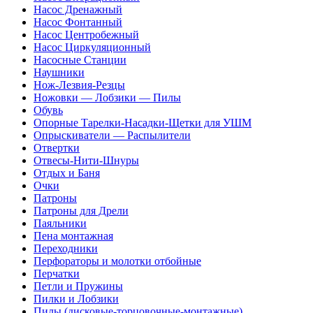
Насос Дренажный
Насос Фонтанный
Насос Центробежный
Насос Циркуляционный
Насосные Станции
Наушники
Нож-Лезвия-Резцы
Ножовки — Лобзики — Пилы
Обувь
Опорные Тарелки-Насадки-Щетки для УШМ
Опрыскиватели — Распылители
Отвертки
Отвесы-Нити-Шнуры
Отдых и Баня
Очки
Патроны
Патроны для Дрели
Паяльники
Пена монтажная
Переходники
Перфораторы и молотки отбойные
Перчатки
Петли и Пружины
Пилки и Лобзики
Пилы (дисковые-торцовочные-монтажные)