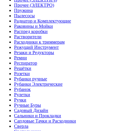
Прочее (ЭЛЕКТРО)
Пружина
Пылесосы
Радиатор и Комплектующие
Раковины и Мойки
Распред коробки
Растворители
Расходники к триммерам
Режущий Инструмент
Резаки и Редукторы
Ремни
Респиратор
Решётки
Розетки
Рубанки ручные
Рубанки Электрические
Рубанок
Рулетки
Ручки
Ручные Буры
Садовый Дизайн
Сальники и Прокладки
Сапдовые Тачки и Расходники
Сверла