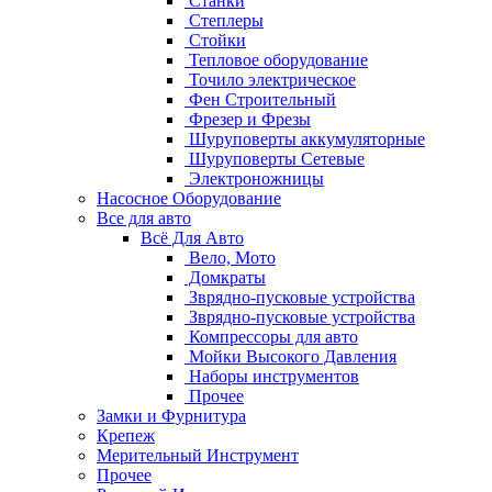
Станки
Степлеры
Стойки
Тепловое оборудование
Точило электрическое
Фен Строительный
Фрезер и Фрезы
Шуруповерты аккумуляторные
Шуруповерты Сетевые
Электроножницы
Насосное Оборудование
Все для авто
Всё Для Авто
Вело, Мото
Домкраты
Зврядно-пусковые устройства
Зврядно-пусковые устройства
Компрессоры для авто
Мойки Высокого Давления
Наборы инструментов
Прочее
Замки и Фурнитура
Крепеж
Мерительный Инструмент
Прочее