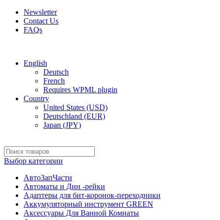
Newsletter
Contact Us
FAQs
Free shipping for all orders of $150
English
Deutsch
French
Requires WPML plugin
Country
United States (USD)
Deutschland (EUR)
Japan (JPY)
Выбор категории
АвтоЗапЧасти
Автоматы и Дин -рейки
Адаптеры для бит-коронок-переходники
Аккумуляторный инструмент GREEN
Аксессуары Для Ванной Комнаты