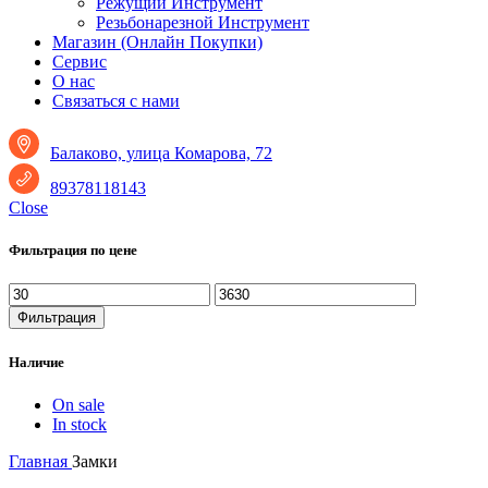
Режущий Инструмент
Резьбонарезной Инструмент
Магазин (Онлайн Покупки)
Сервис
О нас
Связаться с нами
Балаково, улица Комарова, 72
89378118143
Close
Фильтрация по цене
Минимальная
Максимальная
цена
цена
Фильтрация
Наличие
On sale
In stock
Главная
Замки