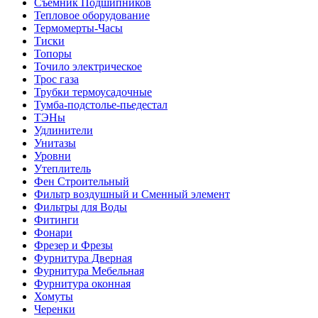
Съемник Подшипников
Тепловое оборудование
Термомерты-Часы
Тиски
Топоры
Точило электрическое
Трос газа
Трубки термоусадочные
Тумба-подстолье-пьедестал
ТЭНы
Удлинители
Унитазы
Уровни
Утеплитель
Фен Строительный
Фильтр воздушный и Сменный элемент
Фильтры для Воды
Фитинги
Фонари
Фрезер и Фрезы
Фурнитура Дверная
Фурнитура Мебельная
Фурнитура оконная
Хомуты
Черенки