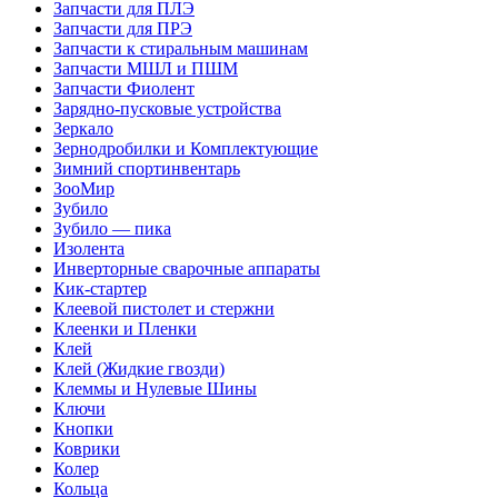
Запчасти для ПЛЭ
Запчасти для ПРЭ
Запчасти к стиральным машинам
Запчасти МШЛ и ПШМ
Запчасти Фиолент
Зарядно-пусковые устройства
Зеркало
Зернодробилки и Комплектующие
Зимний спортинвентарь
ЗооМир
Зубило
Зубило — пика
Изолента
Инверторные сварочные аппараты
Кик-стартер
Клеевой пистолет и стержни
Клеенки и Пленки
Клей
Клей (Жидкие гвозди)
Клеммы и Нулевые Шины
Ключи
Кнопки
Коврики
Колер
Кольца