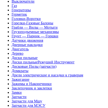
Выключатели
Газ
Генераторы
Герметик
Головки-Воротки
Горелки-Газовые Балоны
Грабли — Вилы — Мотыги
Грузоподъемные механизмы
Грунт — Парник — Горшки
Датчики движения
Дверные накладки
Двигатель
Дерево
Диски пильные
Диски пильныеРежущий Инструмент
Дисковые Пилы (запчасти)
Домкраты
Дрели электрические и насадки к граверам
Зажигание
Зажимы и Наконечники
Заклепочник и заклепки
Замки
Запчасти
Запчасти для Мшу
Запчасти для МЭСУ