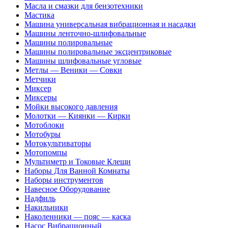
Масла и смазки для бензотехники
Мастика
Машина универсальная вибрационная и насадки
Машины ленточно-шлифовальные
Машины полировальные
Машины полировальные эксцентриковые
Машины шлифовальные угловые
Метлы — Веники — Совки
Метчики
Миксер
Миксеры
Мойки высокого давления
Молотки — Киянки — Кирки
Мотоблоки
Мотобуры
Мотокультиваторы
Мотопомпы
Мультиметр и Токовые Клещи
Наборы Для Ванной Комнаты
Наборы инструментов
Навесное Оборудование
Надфиль
Накильники
Наколенники — пояс — каска
Насос Вибрационный