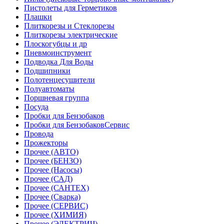
Пистолеты для Герметиков
Плашки
Плиткорезы и Стеклорезы
Плиткорезы электрические
Плоскогубцы и др
Пневмоинструмент
Подводка Для Воды
Подшипники
Полотенцесушители
Полуавтоматы
Поршневая группа
Посуда
Пробки для Бензобаков
Пробки для БензобаковСервис
Провода
Прожекторы
Прочее (АВТО)
Прочее (БЕНЗО)
Прочее (Насосы)
Прочее (САД)
Прочее (САНТЕХ)
Прочее (Сварка)
Прочее (СЕРВИС)
Прочее (ХИМИЯ)
Прочее (ЭЛЕКТРИЧ)