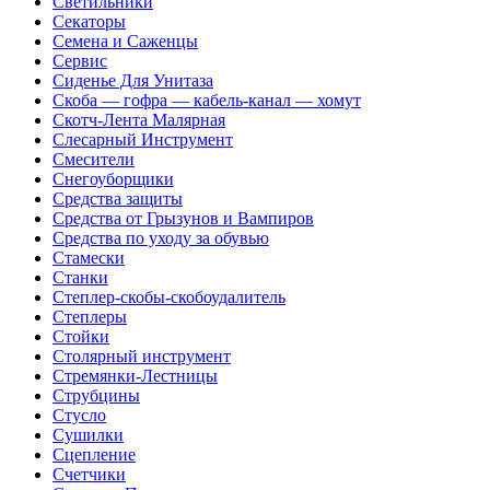
Светильники
Секаторы
Семена и Саженцы
Сервис
Сиденье Для Унитаза
Скоба — гофра — кабель-канал — хомут
Скотч-Лента Малярная
Слесарный Инструмент
Смесители
Снегоуборщики
Средства защиты
Средства от Грызунов и Вампиров
Средства по уходу за обувью
Стамески
Станки
Степлер-скобы-скобоудалитель
Степлеры
Стойки
Столярный инструмент
Стремянки-Лестницы
Струбцины
Стусло
Сушилки
Сцепление
Счетчики