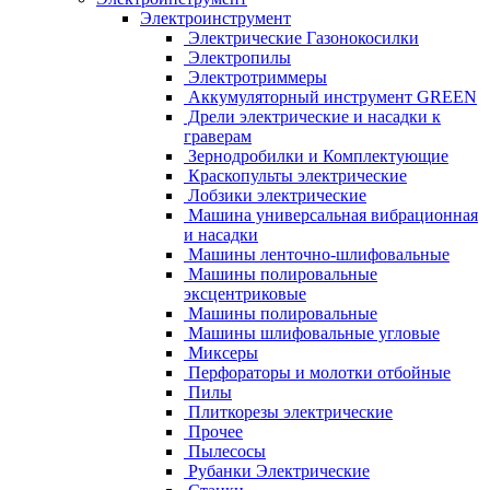
Электроинструмент
Электрические Газонокосилки
Электропилы
Электротриммеры
Аккумуляторный инструмент GREEN
Дрели электрические и насадки к
граверам
Зернодробилки и Комплектующие
Краскопульты электрические
Лобзики электрические
Машина универсальная вибрационная
и насадки
Машины ленточно-шлифовальные
Машины полировальные
эксцентриковые
Машины полировальные
Машины шлифовальные угловые
Миксеры
Перфораторы и молотки отбойные
Пилы
Плиткорезы электрические
Прочее
Пылесосы
Рубанки Электрические