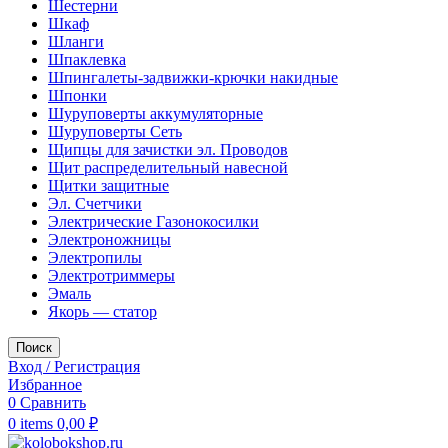
Шестерни
Шкаф
Шланги
Шпаклевка
Шпингалеты-задвижки-крючки накидные
Шпонки
Шуруповерты аккумуляторные
Шуруповерты Сеть
Щипцы для зачистки эл. Проводов
Щит распределительный навесной
Щитки защитные
Эл. Счетчики
Электрические Газонокосилки
Электроножницы
Электропилы
Электротриммеры
Эмаль
Якорь — статор
Поиск
Вход / Регистрация
Избранное
0
Сравнить
0
items
0,00
₽