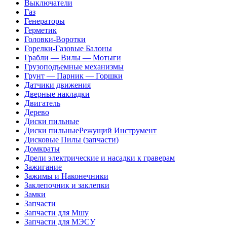
Выключатели
Газ
Генераторы
Герметик
Головки-Воротки
Горелки-Газовые Балоны
Грабли — Вилы — Мотыги
Грузоподъемные механизмы
Грунт — Парник — Горшки
Датчики движения
Дверные накладки
Двигатель
Дерево
Диски пильные
Диски пильныеРежущий Инструмент
Дисковые Пилы (запчасти)
Домкраты
Дрели электрические и насадки к граверам
Зажигание
Зажимы и Наконечники
Заклепочник и заклепки
Замки
Запчасти
Запчасти для Мшу
Запчасти для МЭСУ