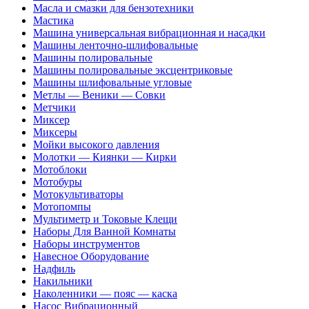
Масла и смазки для бензотехники
Мастика
Машина универсальная вибрационная и насадки
Машины ленточно-шлифовальные
Машины полировальные
Машины полировальные эксцентриковые
Машины шлифовальные угловые
Метлы — Веники — Совки
Метчики
Миксер
Миксеры
Мойки высокого давления
Молотки — Киянки — Кирки
Мотоблоки
Мотобуры
Мотокультиваторы
Мотопомпы
Мультиметр и Токовые Клещи
Наборы Для Ванной Комнаты
Наборы инструментов
Навесное Оборудование
Надфиль
Накильники
Наколенники — пояс — каска
Насос Вибрационный