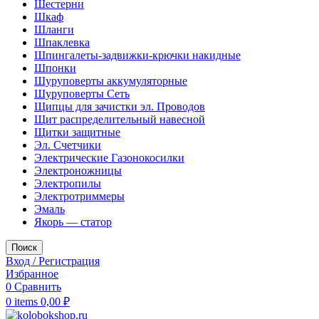
Шестерни
Шкаф
Шланги
Шпаклевка
Шпингалеты-задвижки-крючки накидные
Шпонки
Шуруповерты аккумуляторные
Шуруповерты Сеть
Щипцы для зачистки эл. Проводов
Щит распределительный навесной
Щитки защитные
Эл. Счетчики
Электрические Газонокосилки
Электроножницы
Электропилы
Электротриммеры
Эмаль
Якорь — статор
Поиск
Вход / Регистрация
Избранное
0
Сравнить
0
items
0,00
₽