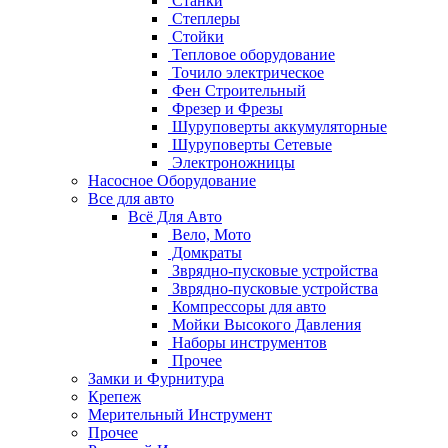
Станки
Степлеры
Стойки
Тепловое оборудование
Точило электрическое
Фен Строительный
Фрезер и Фрезы
Шуруповерты аккумуляторные
Шуруповерты Сетевые
Электроножницы
Насосное Оборудование
Все для авто
Всё Для Авто
Вело, Мото
Домкраты
Зврядно-пусковые устройства
Зврядно-пусковые устройства
Компрессоры для авто
Мойки Высокого Давления
Наборы инструментов
Прочее
Замки и Фурнитура
Крепеж
Мерительный Инструмент
Прочее