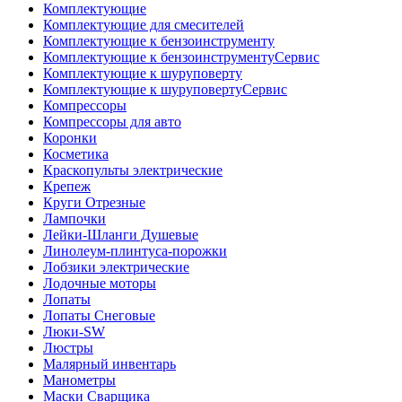
Комплектующие
Комплектующие для смесителей
Комплектующие к бензоинструменту
Комплектующие к бензоинструментуСервис
Комплектующие к шуруповерту
Комплектующие к шуруповертуСервис
Компрессоры
Компрессоры для авто
Коронки
Косметика
Краскопульты электрические
Крепеж
Круги Отрезные
Лампочки
Лейки-Шланги Душевые
Линолеум-плинтуса-порожки
Лобзики электрические
Лодочные моторы
Лопаты
Лопаты Снеговые
Люки-SW
Люстры
Малярный инвентарь
Манометры
Маски Сварщика