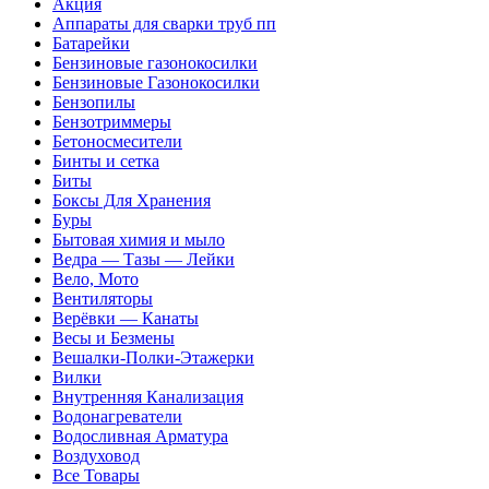
Акция
Аппараты для сварки труб пп
Батарейки
Бензиновые газонокосилки
Бензиновые Газонокосилки
Бензопилы
Бензотриммеры
Бетоносмесители
Бинты и сетка
Биты
Боксы Для Хранения
Буры
Бытовая химия и мыло
Ведра — Тазы — Лейки
Вело, Мото
Вентиляторы
Верёвки — Канаты
Весы и Безмены
Вешалки-Полки-Этажерки
Вилки
Внутренняя Канализация
Водонагреватели
Водосливная Арматура
Воздуховод
Все Товары