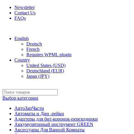
Newsletter
Contact Us
FAQs
Free shipping for all orders of $150
English
Deutsch
French
Requires WPML plugin
Country
United States (USD)
Deutschland (EUR)
Japan (JPY)
Выбор категории
АвтоЗапЧасти
Автоматы и Дин -рейки
Адаптеры для бит-коронок-переходники
Аккумуляторный инструмент GREEN
Аксессуары Для Ванной Комнаты