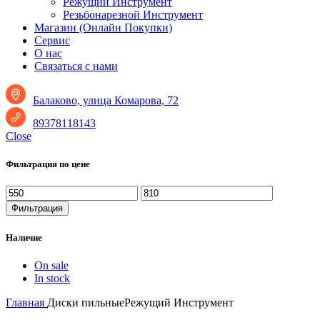
Режущий Инструмент
Резьбонарезной Инструмент
Магазин (Онлайн Покупки)
Сервис
О нас
Связаться с нами
Балаково, улица Комарова, 72
89378118143
Close
Фильтрация по цене
Минимальная
Максимальная
цена
цена
Фильтрация
Наличие
On sale
In stock
Главная
Диски пильныеРежущий Инструмент