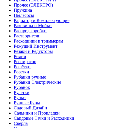
Прочее (ЭЛЕКТРО)
Пружина
Пылесосы
Радиатор и Комплектующие
Раковины и Мойки
Распред коробки
Растворители
Расходники к триммерам
Режущий Инструмент
Резаки и Редукторы
Ремни
Респиратор
Решётки
Розетки
Рубанки ручные
Рубанки Электрические
Рубанок
Рулетки
Ручки
Ручные Буры
Садовый Дизайн
Сальники и Прокладки
Сапдовые Тачки и Расходники
Сверла