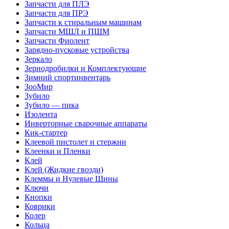
Запчасти для ПЛЭ
Запчасти для ПРЭ
Запчасти к стиральным машинам
Запчасти МШЛ и ПШМ
Запчасти Фиолент
Зарядно-пусковые устройства
Зеркало
Зернодробилки и Комплектующие
Зимний спортинвентарь
ЗооМир
Зубило
Зубило — пика
Изолента
Инверторные сварочные аппараты
Кик-стартер
Клеевой пистолет и стержни
Клеенки и Пленки
Клей
Клей (Жидкие гвозди)
Клеммы и Нулевые Шины
Ключи
Кнопки
Коврики
Колер
Кольца