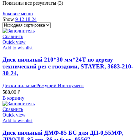
Показаны все результаты (3)
Боковое меню
Show
9
12
18
24
Сравнить
Quick view
Add to wishlist
Диск пильный 210*30 мм*24Т по дереву
технический рез с гвоздями, STAYER, 3683-210-
30-24,
Диски пильныеРежущий Инструмент
588,00
₽
В корзину
Сравнить
Quick view
Add to wishlist
Диск пильный ДМФ-85 БС для ДП-0,55МФ,
ДИОЛД, 85 мм, 36 зубьев, 05567,