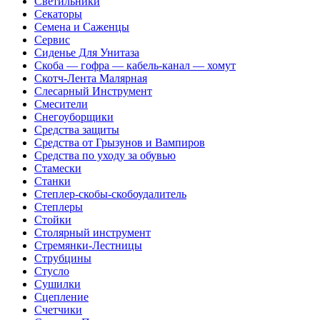
Светильники
Секаторы
Семена и Саженцы
Сервис
Сиденье Для Унитаза
Скоба — гофра — кабель-канал — хомут
Скотч-Лента Малярная
Слесарный Инструмент
Смесители
Снегоуборщики
Средства защиты
Средства от Грызунов и Вампиров
Средства по уходу за обувью
Стамески
Станки
Степлер-скобы-скобоудалитель
Степлеры
Стойки
Столярный инструмент
Стремянки-Лестницы
Струбцины
Стусло
Сушилки
Сцепление
Счетчики