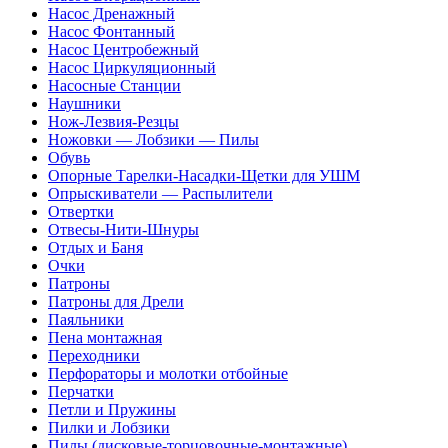
Насос Дренажный
Насос Фонтанный
Насос Центробежный
Насос Циркуляционный
Насосные Станции
Наушники
Нож-Лезвия-Резцы
Ножовки — Лобзики — Пилы
Обувь
Опорные Тарелки-Насадки-Щетки для УШМ
Опрыскиватели — Распылители
Отвертки
Отвесы-Нити-Шнуры
Отдых и Баня
Очки
Патроны
Патроны для Дрели
Паяльники
Пена монтажная
Переходники
Перфораторы и молотки отбойные
Перчатки
Петли и Пружины
Пилки и Лобзики
Пилы (дисковые-торцовочные-монтажные)