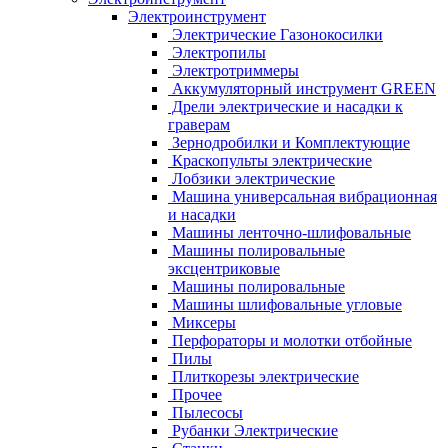
Электроинструмент
Электрические Газонокосилки
Электропилы
Электротриммеры
Аккумуляторный инструмент GREEN
Дрели электрические и насадки к
граверам
Зернодробилки и Комплектующие
Краскопульты электрические
Лобзики электрические
Машина универсальная вибрационная
и насадки
Машины ленточно-шлифовальные
Машины полировальные
эксцентриковые
Машины полировальные
Машины шлифовальные угловые
Миксеры
Перфораторы и молотки отбойные
Пилы
Плиткорезы электрические
Прочее
Пылесосы
Рубанки Электрические