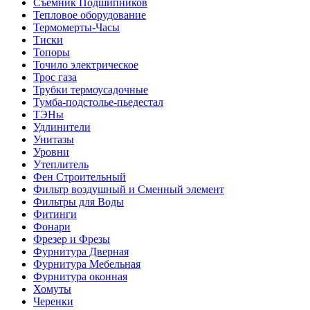
Съемник Подшипников
Тепловое оборудование
Термомерты-Часы
Тиски
Топоры
Точило электрическое
Трос газа
Трубки термоусадочные
Тумба-подстолье-пьедестал
ТЭНы
Удлинители
Унитазы
Уровни
Утеплитель
Фен Строительный
Фильтр воздушный и Сменный элемент
Фильтры для Воды
Фитинги
Фонари
Фрезер и Фрезы
Фурнитура Дверная
Фурнитура Мебельная
Фурнитура оконная
Хомуты
Черенки