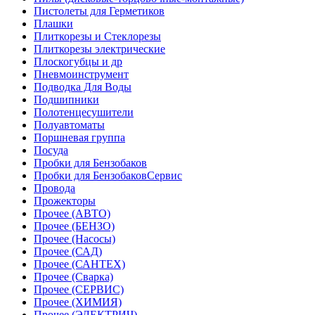
Пистолеты для Герметиков
Плашки
Плиткорезы и Стеклорезы
Плиткорезы электрические
Плоскогубцы и др
Пневмоинструмент
Подводка Для Воды
Подшипники
Полотенцесушители
Полуавтоматы
Поршневая группа
Посуда
Пробки для Бензобаков
Пробки для БензобаковСервис
Провода
Прожекторы
Прочее (АВТО)
Прочее (БЕНЗО)
Прочее (Насосы)
Прочее (САД)
Прочее (САНТЕХ)
Прочее (Сварка)
Прочее (СЕРВИС)
Прочее (ХИМИЯ)
Прочее (ЭЛЕКТРИЧ)