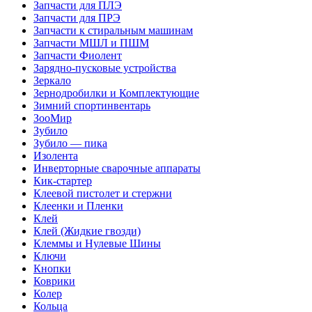
Запчасти для ПЛЭ
Запчасти для ПРЭ
Запчасти к стиральным машинам
Запчасти МШЛ и ПШМ
Запчасти Фиолент
Зарядно-пусковые устройства
Зеркало
Зернодробилки и Комплектующие
Зимний спортинвентарь
ЗооМир
Зубило
Зубило — пика
Изолента
Инверторные сварочные аппараты
Кик-стартер
Клеевой пистолет и стержни
Клеенки и Пленки
Клей
Клей (Жидкие гвозди)
Клеммы и Нулевые Шины
Ключи
Кнопки
Коврики
Колер
Кольца