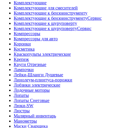
Комплектующие
Комплектующие для смесителей
Комплектующие к бензоинструменту
Комплектующие к бензоинструментуСервис
Комплектующие к шуруповерту
Комплектующие к шуруповертуСервис
Компрессоры
Компрессоры для авто
Коронки
Косметика
Краскопульты электрические
Крепеж
Круги Отрезные
Лампочки
Лейки-Шланги Душевые
Линолеум-плинтуса-порожки
Лобзики электрические
Лодочные моторы
Лопаты
Лопаты Снеговые
Люки-SW
Люстры
Малярный инвентарь
Манометры
Маски Сварщика