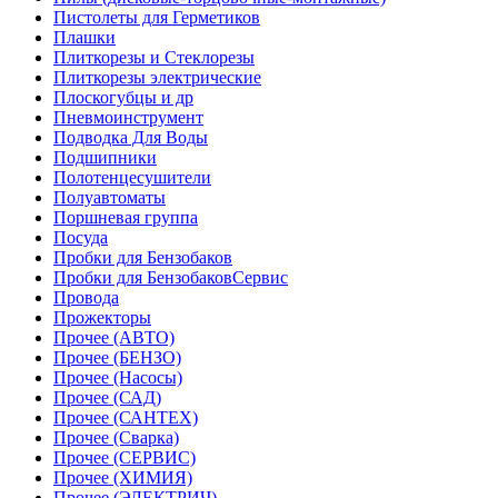
Пистолеты для Герметиков
Плашки
Плиткорезы и Стеклорезы
Плиткорезы электрические
Плоскогубцы и др
Пневмоинструмент
Подводка Для Воды
Подшипники
Полотенцесушители
Полуавтоматы
Поршневая группа
Посуда
Пробки для Бензобаков
Пробки для БензобаковСервис
Провода
Прожекторы
Прочее (АВТО)
Прочее (БЕНЗО)
Прочее (Насосы)
Прочее (САД)
Прочее (САНТЕХ)
Прочее (Сварка)
Прочее (СЕРВИС)
Прочее (ХИМИЯ)
Прочее (ЭЛЕКТРИЧ)