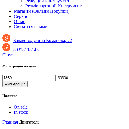
Режущий Инструмент
Резьбонарезной Инструмент
Магазин (Онлайн Покупки)
Сервис
О нас
Связаться с нами
Балаково, улица Комарова, 72
89378118143
Close
Фильтрация по цене
Минимальная
Максимальная
цена
цена
Фильтрация
Наличие
On sale
In stock
Главная
Двигатель