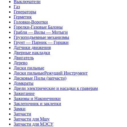
Выключатели
Газ
Генераторы
Герметик
Головки-Воротки
Горелки-Газовые Балоны
Грабли — Вилы — Мотыги
Грузоподъемные механизмы
Грунт — Парник — Горшки
Датчики движения
Дверные накладки
Двигатель
Дерево
Диски пильные
Диски пильныеРежущий Инструмент
Дисковые Пилы (запчасти)
Домкраты
Дрели электрические и насадки к граверам
Зажигание
Зажимы и Наконечники
Заклепочник и заклепки
Замки
Запчасти
Запчасти для Мшу
Запчасти для МЭСУ