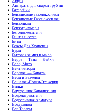
Акция
Аппараты для сварки труб пп
Батарейки
Бензиновые газонокосилки
Бензиновые Газонокосилки
Бензопилы
Бензотриммеры
Бетоносмесители
Бинты и сетка
Биты
Боксы Для Хранения
Буры
Бытовая химия и мыло
Ведра — Тазы — Лейки
Вело, Мото
Вентиляторы
Верёвки — Канаты
Весы и Безмены
Вешалки-Полки-Этажерки
Вилки
Внутренняя Канализация
Водонагреватели
Водосливная Арматура
Воздуховод
Все Товары