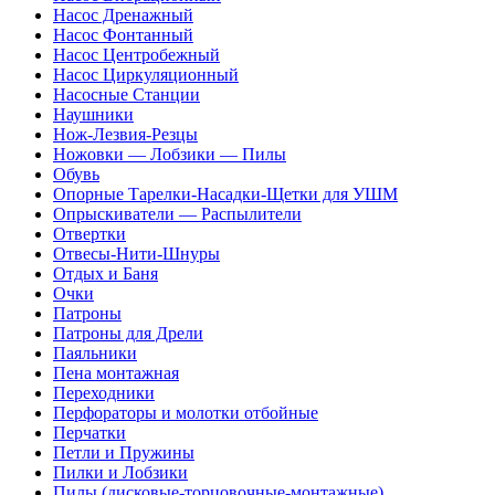
Насос Дренажный
Насос Фонтанный
Насос Центробежный
Насос Циркуляционный
Насосные Станции
Наушники
Нож-Лезвия-Резцы
Ножовки — Лобзики — Пилы
Обувь
Опорные Тарелки-Насадки-Щетки для УШМ
Опрыскиватели — Распылители
Отвертки
Отвесы-Нити-Шнуры
Отдых и Баня
Очки
Патроны
Патроны для Дрели
Паяльники
Пена монтажная
Переходники
Перфораторы и молотки отбойные
Перчатки
Петли и Пружины
Пилки и Лобзики
Пилы (дисковые-торцовочные-монтажные)