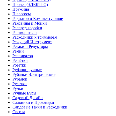
Прочее (ЭЛЕКТРО)
Пружина
Пылесосы
Радиатор и Комплектующие
Раковины и Мойки
Распред коробки
Растворители
Расходники к триммерам
Режущий Инструмент
Резаки и Редукторы
Ремни
Респиратор
Решётки
Розетки
Рубанки ручные
Рубанки Электрические
Рубанок
Рулетки
Ручки
Ручные Буры
Садовый Дизайн
Сальники и Прокладки
Сапдовые Тачки и Расходники
Сверла