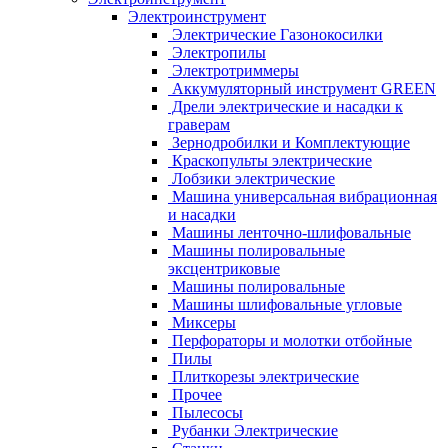
Электроинструмент
Электрические Газонокосилки
Электропилы
Электротриммеры
Аккумуляторный инструмент GREEN
Дрели электрические и насадки к
граверам
Зернодробилки и Комплектующие
Краскопульты электрические
Лобзики электрические
Машина универсальная вибрационная
и насадки
Машины ленточно-шлифовальные
Машины полировальные
эксцентриковые
Машины полировальные
Машины шлифовальные угловые
Миксеры
Перфораторы и молотки отбойные
Пилы
Плиткорезы электрические
Прочее
Пылесосы
Рубанки Электрические