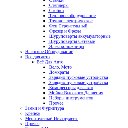
Станки
Степлеры
Стойки
Тепловое оборудование
Точило электрическое
Фен Строительный
Фрезер и Фрезы
Шуруповерты аккумуляторные
Шуруповерты Сетевые
Электроножницы
Насосное Оборудование
Все для авто
Всё Для Авто
Вело, Мото
Домкраты
Зврядно-пусковые устройства
Зврядно-пусковые устройства
Компрессоры для авто
Мойки Высокого Давления
Наборы инструментов
Прочее
Замки и Фурнитура
Крепеж
Мерительный Инструмент
Прочее