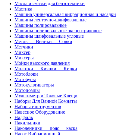
Масла и смазки для бензотехники
Мастика
Машина универсальная вибрационная и насадки
Машины ленточно-шлифовальные
Машины полировальные
Машины полировальные эксцентриковые
Машины шлифовальные угловые
Метлы — Веники — Совки
Метчики
Миксер
Миксеры
Мойки высокого давления
Молотки — Киянки — Кирки
Мотоблоки
Мотобуры
Мотокультиваторы
Мотопомпы
Мультиметр и Токовые Клещи
Наборы Для Ванной Комнаты
Наборы инструментов
Навесное Оборудование
Надфиль
Накильники
Наколенники — пояс — каска
Насос Вибрационный