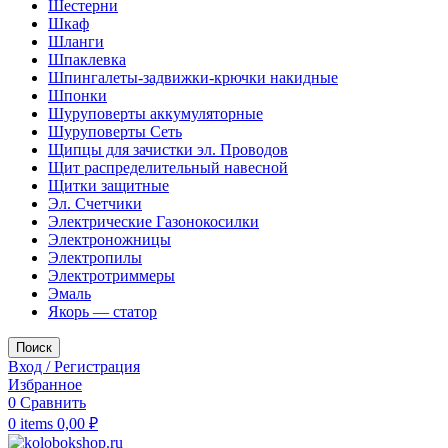
Шестерни
Шкаф
Шланги
Шпаклевка
Шпингалеты-задвижки-крючки накидные
Шпонки
Шуруповерты аккумуляторные
Шуруповерты Сеть
Щипцы для зачистки эл. Проводов
Щит распределительный навесной
Щитки защитные
Эл. Счетчики
Электрические Газонокосилки
Электроножницы
Электропилы
Электротриммеры
Эмаль
Якорь — статор
Поиск
Вход / Регистрация
Избранное
0
Сравнить
0
items
0,00
₽