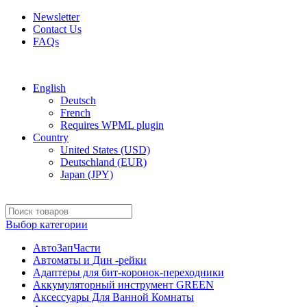
Newsletter
Contact Us
FAQs
Free shipping for all orders of $150
English
Deutsch
French
Requires WPML plugin
Country
United States (USD)
Deutschland (EUR)
Japan (JPY)
Выбор категории
АвтоЗапЧасти
Автоматы и Дин -рейки
Адаптеры для бит-коронок-переходники
Аккумуляторный инструмент GREEN
Аксессуары Для Ванной Комнаты