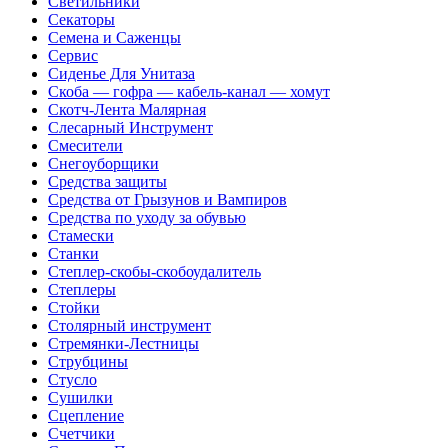
Светильники
Секаторы
Семена и Саженцы
Сервис
Сиденье Для Унитаза
Скоба — гофра — кабель-канал — хомут
Скотч-Лента Малярная
Слесарный Инструмент
Смесители
Снегоуборщики
Средства защиты
Средства от Грызунов и Вампиров
Средства по уходу за обувью
Стамески
Станки
Степлер-скобы-скобоудалитель
Степлеры
Стойки
Столярный инструмент
Стремянки-Лестницы
Струбцины
Стусло
Сушилки
Сцепление
Счетчики