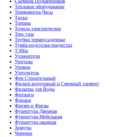
Съемник Подшипников
Тепловое оборудование
Термомерты-Часы
Тиски
Топоры
Точило электрическое
Трос газа
Трубки термоусадочные
Тумба-подстолье-пьедестал
ТЭНы
Удлинители
Унитазы
Уровни
Утеплитель
Фен Строительный
Фильтр воздушный и Сменный элемент
Фильтры для Воды
Фитинги
Фонари
Фрезер и Фрезы
Фурнитура Дверная
Фурнитура Мебельная
Фурнитура оконная
Хомуты
Черенки