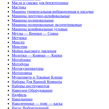
Масла и смазки для бензотехники
Мастика
Машина универсальная вибрационная и насадки
Машины ленточно-шлифовальные
Машины полировальные
Машины полировальные эксцентриковые
Машины шлифовальные угловые
Метлы — Веники — Совки
Метчики
Миксер
Миксеры
Мойки высокого давления
Молотки — Киянки — Кирки
Мотоблоки
Мотобуры
Мотокультиваторы
Мотопомпы
Мультиметр и Токовые Клещи
Наборы Для Ванной Комнаты
Наборы инструментов
Навесное Оборудование
Надфиль
Накильники
Наколенники — пояс — каска
Насос Вибрационный