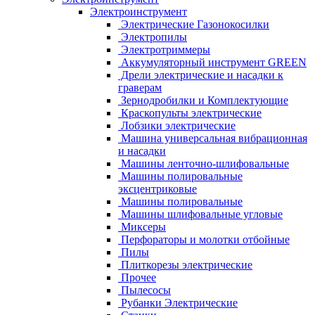
Электроинструмент
Электрические Газонокосилки
Электропилы
Электротриммеры
Аккумуляторный инструмент GREEN
Дрели электрические и насадки к
граверам
Зернодробилки и Комплектующие
Краскопульты электрические
Лобзики электрические
Машина универсальная вибрационная
и насадки
Машины ленточно-шлифовальные
Машины полировальные
эксцентриковые
Машины полировальные
Машины шлифовальные угловые
Миксеры
Перфораторы и молотки отбойные
Пилы
Плиткорезы электрические
Прочее
Пылесосы
Рубанки Электрические