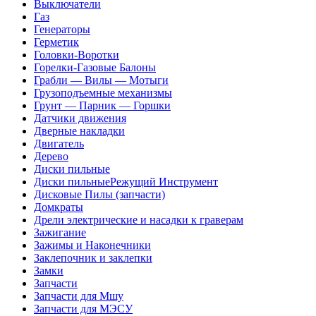
Выключатели
Газ
Генераторы
Герметик
Головки-Воротки
Горелки-Газовые Балоны
Грабли — Вилы — Мотыги
Грузоподъемные механизмы
Грунт — Парник — Горшки
Датчики движения
Дверные накладки
Двигатель
Дерево
Диски пильные
Диски пильныеРежущий Инструмент
Дисковые Пилы (запчасти)
Домкраты
Дрели электрические и насадки к граверам
Зажигание
Зажимы и Наконечники
Заклепочник и заклепки
Замки
Запчасти
Запчасти для Мшу
Запчасти для МЭСУ