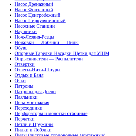
Насос Дренажный
Насос Фонтанный
Насос Центробежный
Насос Циркуляционный
Насосные Станции
Наушники
Нож-Лезвия-Резцы
Ножовки — Лобзики — Пилы
Обувь
Опорные Тарелки-Насадки-Щетки для УШМ
Опрыскиватели — Распылители
Отвертки
Отвесы-Нити-Шнуры
Отдых и Баня
Очки
Патроны
Патроны для Дрели
Паяльники
Пена монтажная
Переходники
Перфораторы и молотки отбойные
Перчатки
Петли и Пружины
Пилки и Лобзики
Пилы (дисковые-торцовочные-монтажные)