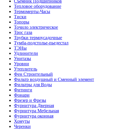
Съемник Подшипников
Тепловое оборудование
Термомерты-Часы
Тиски
Топоры
Точило электрическое
Трос газа
Трубки термоусадочные
Тумба-подстолье-пьедестал
ТЭНы
Удлинители
Унитазы
Уровни
Утеплитель
Фен Строительный
Фильтр воздушный и Сменный элемент
Фильтры для Воды
Фитинги
Фонари
Фрезер и Фрезы
Фурнитура Дверная
Фурнитура Мебельная
Фурнитура оконная
Хомуты
Черенки