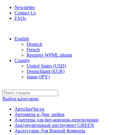
Newsletter
Contact Us
FAQs
Free shipping for all orders of $150
English
Deutsch
French
Requires WPML plugin
Country
United States (USD)
Deutschland (EUR)
Japan (JPY)
Выбор категории
АвтоЗапЧасти
Автоматы и Дин -рейки
Адаптеры для бит-коронок-переходники
Аккумуляторный инструмент GREEN
Аксессуары Для Ванной Комнаты