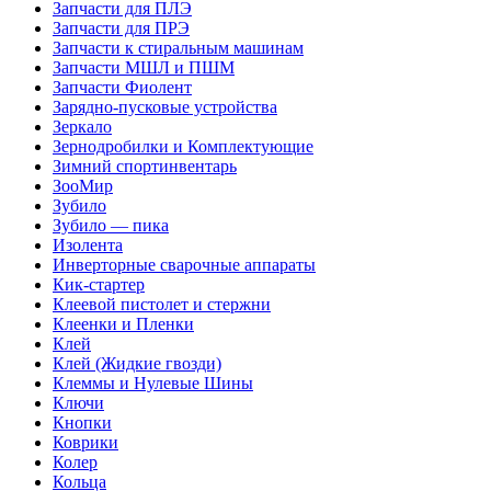
Запчасти для ПЛЭ
Запчасти для ПРЭ
Запчасти к стиральным машинам
Запчасти МШЛ и ПШМ
Запчасти Фиолент
Зарядно-пусковые устройства
Зеркало
Зернодробилки и Комплектующие
Зимний спортинвентарь
ЗооМир
Зубило
Зубило — пика
Изолента
Инверторные сварочные аппараты
Кик-стартер
Клеевой пистолет и стержни
Клеенки и Пленки
Клей
Клей (Жидкие гвозди)
Клеммы и Нулевые Шины
Ключи
Кнопки
Коврики
Колер
Кольца