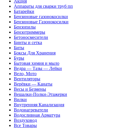
Акция
Аппараты для сварки труб пп
Батарейки
Бензиновые газонокосилки
Бензиновые Газонокосилки
Бензопилы
Бензотриммеры
Бетоносмесители
Бинты и сетка
Биты
Боксы Для Хранения
Буры
Бытовая химия и мыло
Ведра — Тазы — Лейки
Вело, Мото
Вентиляторы
Верёвки — Канаты
Весы и Безмены
Вешалки-Полки-Этажерки
Вилки
Внутренняя Канализация
Водонагреватели
Водосливная Арматура
Воздуховод
Все Товары