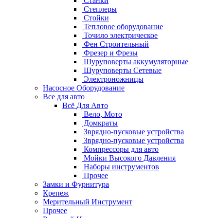
Станки
Степлеры
Стойки
Тепловое оборудование
Точило электрическое
Фен Строительный
Фрезер и Фрезы
Шуруповерты аккумуляторные
Шуруповерты Сетевые
Электроножницы
Насосное Оборудование
Все для авто
Всё Для Авто
Вело, Мото
Домкраты
Зврядно-пусковые устройства
Зврядно-пусковые устройства
Компрессоры для авто
Мойки Высокого Давления
Наборы инструментов
Прочее
Замки и Фурнитура
Крепеж
Мерительный Инструмент
Прочее