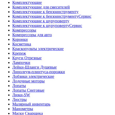
Комплектующие
Комплектующие для смесителей
Комплектующие к бензоинструменту
Комплектующие к бензоинструментуСервис
Комплектующие к шуруповерту
Комплектующие к шуруповертуСервис
Компрессоры
Компрессоры для авто
Коронки
Косметика
Краскопульты электрические
Крепеж
Круги Отрезные
Лампочки
Лейки-Шланги Душевые
Линолеум-плинтуса-порожки
Лобзики электрические
Лодочные моторы
Лопаты
Лопаты Снеговые
Люки-SW
Люстры
Малярный инвентарь
Манометры
Маски Сварщика