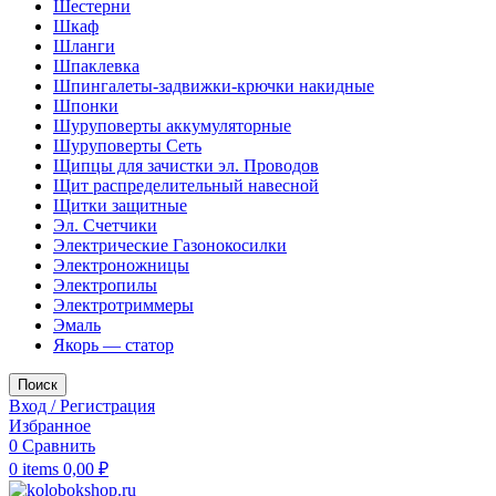
Шестерни
Шкаф
Шланги
Шпаклевка
Шпингалеты-задвижки-крючки накидные
Шпонки
Шуруповерты аккумуляторные
Шуруповерты Сеть
Щипцы для зачистки эл. Проводов
Щит распределительный навесной
Щитки защитные
Эл. Счетчики
Электрические Газонокосилки
Электроножницы
Электропилы
Электротриммеры
Эмаль
Якорь — статор
Поиск
Вход / Регистрация
Избранное
0
Сравнить
0
items
0,00
₽