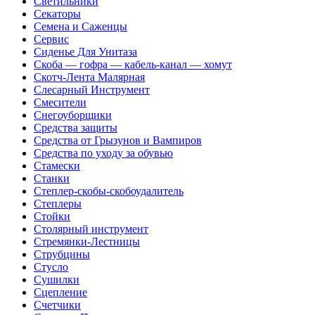
Светильники
Секаторы
Семена и Саженцы
Сервис
Сиденье Для Унитаза
Скоба — гофра — кабель-канал — хомут
Скотч-Лента Малярная
Слесарный Инструмент
Смесители
Снегоуборщики
Средства защиты
Средства от Грызунов и Вампиров
Средства по уходу за обувью
Стамески
Станки
Степлер-скобы-скобоудалитель
Степлеры
Стойки
Столярный инструмент
Стремянки-Лестницы
Струбцины
Стусло
Сушилки
Сцепление
Счетчики