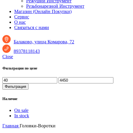
Режущий Инструмент
Резьбонарезной Инструмент
Магазин (Онлайн Покупки)
Сервис
О нас
Связаться с нами
Балаково, улица Комарова, 72
89378118143
Close
Фильтрация по цене
Минимальная
Максимальная
цена
цена
Фильтрация
Наличие
On sale
In stock
Главная
Головки-Воротки