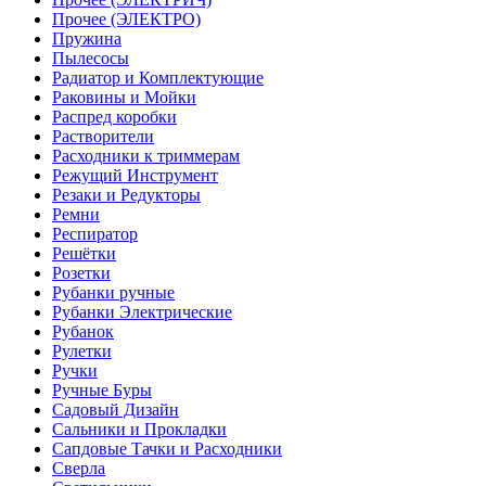
Прочее (ЭЛЕКТРО)
Пружина
Пылесосы
Радиатор и Комплектующие
Раковины и Мойки
Распред коробки
Растворители
Расходники к триммерам
Режущий Инструмент
Резаки и Редукторы
Ремни
Респиратор
Решётки
Розетки
Рубанки ручные
Рубанки Электрические
Рубанок
Рулетки
Ручки
Ручные Буры
Садовый Дизайн
Сальники и Прокладки
Сапдовые Тачки и Расходники
Сверла