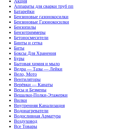
Акция
Аппараты для сварки труб пп
Батарейки
Бензиновые газонокосилки
Бензиновые Газонокосилки
Бензопилы
Бензотриммеры
Бетоносмесители
Бинты и сетка
Биты
Боксы Для Хранения
Буры
Бытовая химия и мыло
Ведра — Тазы — Лейки
Вело, Мото
Вентиляторы
Верёвки — Канаты
Весы и Безмены
Вешалки-Полки-Этажерки
Вилки
Внутренняя Канализация
Водонагреватели
Водосливная Арматура
Воздуховод
Все Товары