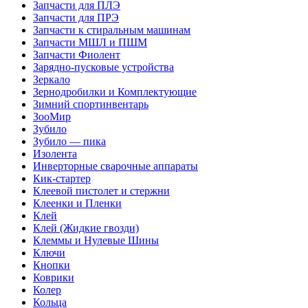
Запчасти для ПЛЭ
Запчасти для ПРЭ
Запчасти к стиральным машинам
Запчасти МШЛ и ПШМ
Запчасти Фиолент
Зарядно-пусковые устройства
Зеркало
Зернодробилки и Комплектующие
Зимний спортинвентарь
ЗооМир
Зубило
Зубило — пика
Изолента
Инверторные сварочные аппараты
Кик-стартер
Клеевой пистолет и стержни
Клеенки и Пленки
Клей
Клей (Жидкие гвозди)
Клеммы и Нулевые Шины
Ключи
Кнопки
Коврики
Колер
Кольца