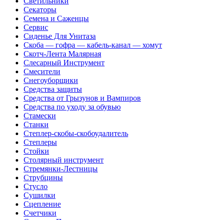
Светильники
Секаторы
Семена и Саженцы
Сервис
Сиденье Для Унитаза
Скоба — гофра — кабель-канал — хомут
Скотч-Лента Малярная
Слесарный Инструмент
Смесители
Снегоуборщики
Средства защиты
Средства от Грызунов и Вампиров
Средства по уходу за обувью
Стамески
Станки
Степлер-скобы-скобоудалитель
Степлеры
Стойки
Столярный инструмент
Стремянки-Лестницы
Струбцины
Стусло
Сушилки
Сцепление
Счетчики