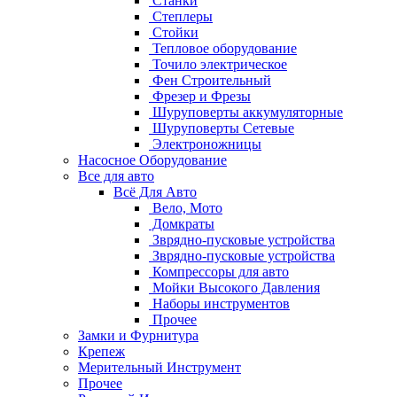
Станки
Степлеры
Стойки
Тепловое оборудование
Точило электрическое
Фен Строительный
Фрезер и Фрезы
Шуруповерты аккумуляторные
Шуруповерты Сетевые
Электроножницы
Насосное Оборудование
Все для авто
Всё Для Авто
Вело, Мото
Домкраты
Зврядно-пусковые устройства
Зврядно-пусковые устройства
Компрессоры для авто
Мойки Высокого Давления
Наборы инструментов
Прочее
Замки и Фурнитура
Крепеж
Мерительный Инструмент
Прочее