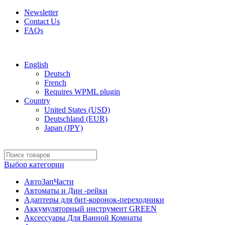
Newsletter
Contact Us
FAQs
Free shipping for all orders of $150
English
Deutsch
French
Requires WPML plugin
Country
United States (USD)
Deutschland (EUR)
Japan (JPY)
Выбор категории
АвтоЗапЧасти
Автоматы и Дин -рейки
Адаптеры для бит-коронок-переходники
Аккумуляторный инструмент GREEN
Аксессуары Для Ванной Комнаты