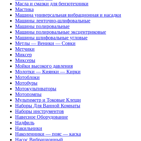
Масла и смазки для бензотехники
Мастика
Машина универсальная вибрационная и насадки
Машины ленточно-шлифовальные
Машины полировальные
Машины полировальные эксцентриковые
Машины шлифовальные угловые
Метлы — Веники — Совки
Метчики
Миксер
Миксеры
Мойки высокого давления
Молотки — Киянки — Кирки
Мотоблоки
Мотобуры
Мотокультиваторы
Мотопомпы
Мультиметр и Токовые Клещи
Наборы Для Ванной Комнаты
Наборы инструментов
Навесное Оборудование
Надфиль
Накильники
Наколенники — пояс — каска
Насос Вибрационный