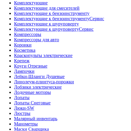
Комплектующие
Комплектующие для смесителей
Комплектующие к бензоинструменту
Комплектующие к бензоинструментуСервис
Комплектующие к шуруповерту
Комплектующие к шуруповертуСервис
Компрессоры
Компрессоры для авто
Коронки
Косметика
Краскопульты электрические
Крепеж
Круги Отрезные
Лампочки
Лейки-Шланги Душевые
Линолеум-плинтуса-порожки
Лобзики электрические
Лодочные моторы
Лопаты
Лопаты Снеговые
Люки-SW
Люстры
Малярный инвентарь
Манометры
Маски Сварщика