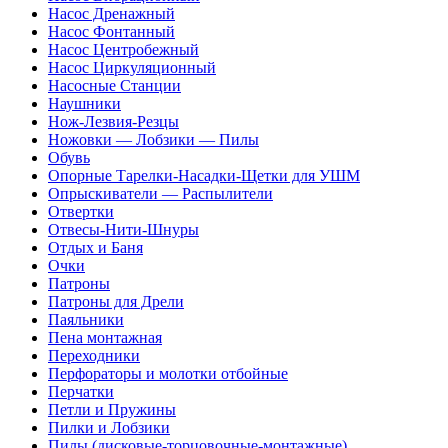
Насос Дренажный
Насос Фонтанный
Насос Центробежный
Насос Циркуляционный
Насосные Станции
Наушники
Нож-Лезвия-Резцы
Ножовки — Лобзики — Пилы
Обувь
Опорные Тарелки-Насадки-Щетки для УШМ
Опрыскиватели — Распылители
Отвертки
Отвесы-Нити-Шнуры
Отдых и Баня
Очки
Патроны
Патроны для Дрели
Паяльники
Пена монтажная
Переходники
Перфораторы и молотки отбойные
Перчатки
Петли и Пружины
Пилки и Лобзики
Пилы (дисковые-торцовочные-монтажные)