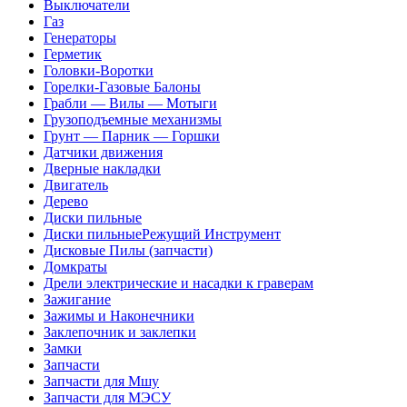
Выключатели
Газ
Генераторы
Герметик
Головки-Воротки
Горелки-Газовые Балоны
Грабли — Вилы — Мотыги
Грузоподъемные механизмы
Грунт — Парник — Горшки
Датчики движения
Дверные накладки
Двигатель
Дерево
Диски пильные
Диски пильныеРежущий Инструмент
Дисковые Пилы (запчасти)
Домкраты
Дрели электрические и насадки к граверам
Зажигание
Зажимы и Наконечники
Заклепочник и заклепки
Замки
Запчасти
Запчасти для Мшу
Запчасти для МЭСУ