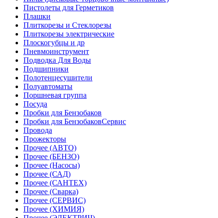
Пистолеты для Герметиков
Плашки
Плиткорезы и Стеклорезы
Плиткорезы электрические
Плоскогубцы и др
Пневмоинструмент
Подводка Для Воды
Подшипники
Полотенцесушители
Полуавтоматы
Поршневая группа
Посуда
Пробки для Бензобаков
Пробки для БензобаковСервис
Провода
Прожекторы
Прочее (АВТО)
Прочее (БЕНЗО)
Прочее (Насосы)
Прочее (САД)
Прочее (САНТЕХ)
Прочее (Сварка)
Прочее (СЕРВИС)
Прочее (ХИМИЯ)
Прочее (ЭЛЕКТРИЧ)