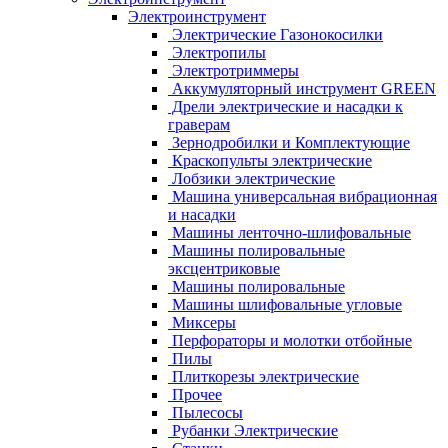
Электроинструмент
Электрические Газонокосилки
Электропилы
Электротриммеры
Аккумуляторный инструмент GREEN
Дрели электрические и насадки к
граверам
Зернодробилки и Комплектующие
Краскопульты электрические
Лобзики электрические
Машина универсальная вибрационная
и насадки
Машины ленточно-шлифовальные
Машины полировальные
эксцентриковые
Машины полировальные
Машины шлифовальные угловые
Миксеры
Перфораторы и молотки отбойные
Пилы
Плиткорезы электрические
Прочее
Пылесосы
Рубанки Электрические