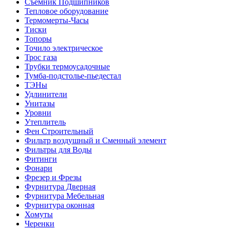
Съемник Подшипников
Тепловое оборудование
Термомерты-Часы
Тиски
Топоры
Точило электрическое
Трос газа
Трубки термоусадочные
Тумба-подстолье-пьедестал
ТЭНы
Удлинители
Унитазы
Уровни
Утеплитель
Фен Строительный
Фильтр воздушный и Сменный элемент
Фильтры для Воды
Фитинги
Фонари
Фрезер и Фрезы
Фурнитура Дверная
Фурнитура Мебельная
Фурнитура оконная
Хомуты
Черенки