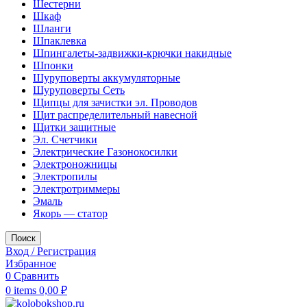
Шестерни
Шкаф
Шланги
Шпаклевка
Шпингалеты-задвижки-крючки накидные
Шпонки
Шуруповерты аккумуляторные
Шуруповерты Сеть
Щипцы для зачистки эл. Проводов
Щит распределительный навесной
Щитки защитные
Эл. Счетчики
Электрические Газонокосилки
Электроножницы
Электропилы
Электротриммеры
Эмаль
Якорь — статор
Поиск
Вход / Регистрация
Избранное
0
Сравнить
0
items
0,00
₽