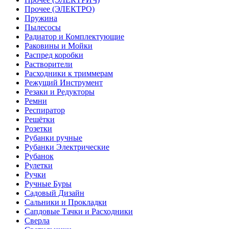
Прочее (ЭЛЕКТРО)
Пружина
Пылесосы
Радиатор и Комплектующие
Раковины и Мойки
Распред коробки
Растворители
Расходники к триммерам
Режущий Инструмент
Резаки и Редукторы
Ремни
Респиратор
Решётки
Розетки
Рубанки ручные
Рубанки Электрические
Рубанок
Рулетки
Ручки
Ручные Буры
Садовый Дизайн
Сальники и Прокладки
Сапдовые Тачки и Расходники
Сверла