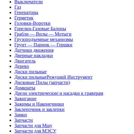
Выключатели
Газ
Генераторы
Герметик
Головки-Воротки
Горелки-Газовые Балоны
Грабли — Вилы — Мотыги
Грузоподъемные механизмы
Грунт — Парник — Горшки
Датчики движения
Дверные накладки
Двигатель
Дерево
Диски пильные
Диски пильныеРежущий Инструмент
Дисковые Пилы (запчасти)
Домкраты
Дрели электрические и насадки к граверам
Зажигание
Зажимы и Наконечники
Заклепочник и заклепки
Замки
Запчасти
Запчасти для Мшу
Запчасти для МЭСУ