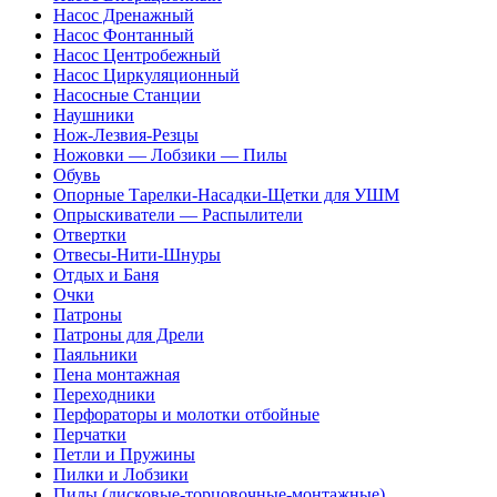
Насос Дренажный
Насос Фонтанный
Насос Центробежный
Насос Циркуляционный
Насосные Станции
Наушники
Нож-Лезвия-Резцы
Ножовки — Лобзики — Пилы
Обувь
Опорные Тарелки-Насадки-Щетки для УШМ
Опрыскиватели — Распылители
Отвертки
Отвесы-Нити-Шнуры
Отдых и Баня
Очки
Патроны
Патроны для Дрели
Паяльники
Пена монтажная
Переходники
Перфораторы и молотки отбойные
Перчатки
Петли и Пружины
Пилки и Лобзики
Пилы (дисковые-торцовочные-монтажные)