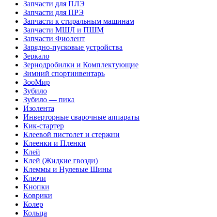
Запчасти для ПЛЭ
Запчасти для ПРЭ
Запчасти к стиральным машинам
Запчасти МШЛ и ПШМ
Запчасти Фиолент
Зарядно-пусковые устройства
Зеркало
Зернодробилки и Комплектующие
Зимний спортинвентарь
ЗооМир
Зубило
Зубило — пика
Изолента
Инверторные сварочные аппараты
Кик-стартер
Клеевой пистолет и стержни
Клеенки и Пленки
Клей
Клей (Жидкие гвозди)
Клеммы и Нулевые Шины
Ключи
Кнопки
Коврики
Колер
Кольца