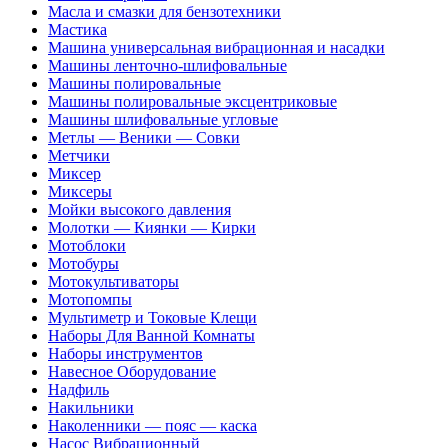
Масла и смазки для бензотехники
Мастика
Машина универсальная вибрационная и насадки
Машины ленточно-шлифовальные
Машины полировальные
Машины полировальные эксцентриковые
Машины шлифовальные угловые
Метлы — Веники — Совки
Метчики
Миксер
Миксеры
Мойки высокого давления
Молотки — Киянки — Кирки
Мотоблоки
Мотобуры
Мотокультиваторы
Мотопомпы
Мультиметр и Токовые Клещи
Наборы Для Ванной Комнаты
Наборы инструментов
Навесное Оборудование
Надфиль
Накильники
Наколенники — пояс — каска
Насос Вибрационный