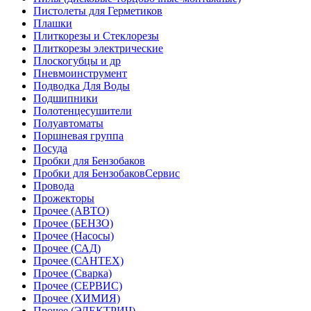
Пистолеты для Герметиков
Плашки
Плиткорезы и Стеклорезы
Плиткорезы электрические
Плоскогубцы и др
Пневмоинструмент
Подводка Для Воды
Подшипники
Полотенцесушители
Полуавтоматы
Поршневая группа
Посуда
Пробки для Бензобаков
Пробки для БензобаковСервис
Провода
Прожекторы
Прочее (АВТО)
Прочее (БЕНЗО)
Прочее (Насосы)
Прочее (САД)
Прочее (САНТЕХ)
Прочее (Сварка)
Прочее (СЕРВИС)
Прочее (ХИМИЯ)
Прочее (ЭЛЕКТРИЧ)