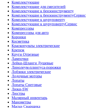
Комплектующие
Комплектующие для смесителей
Комплектующие к бензоинструменту
Комплектующие к бензоинструментуСервис
Комплектующие к шуруповерту
Комплектующие к шуруповертуСервис
Компрессоры
Компрессоры для авто
Коронки
Косметика
Краскопульты электрические
Крепеж
Круги Отрезные
Лампочки
Лейки-Шланги Душевые
Линолеум-плинтуса-порожки
Лобзики электрические
Лодочные моторы
Лопаты
Лопаты Снеговые
Люки-SW
Люстры
Малярный инвентарь
Манометры
Маски Сварщика