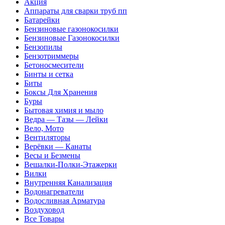
Акция
Аппараты для сварки труб пп
Батарейки
Бензиновые газонокосилки
Бензиновые Газонокосилки
Бензопилы
Бензотриммеры
Бетоносмесители
Бинты и сетка
Биты
Боксы Для Хранения
Буры
Бытовая химия и мыло
Ведра — Тазы — Лейки
Вело, Мото
Вентиляторы
Верёвки — Канаты
Весы и Безмены
Вешалки-Полки-Этажерки
Вилки
Внутренняя Канализация
Водонагреватели
Водосливная Арматура
Воздуховод
Все Товары