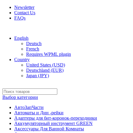
Newsletter
Contact Us
FAQs
Free shipping for all orders of $150
English
Deutsch
French
Requires WPML plugin
Country
United States (USD)
Deutschland (EUR)
Japan (JPY)
Выбор категории
АвтоЗапЧасти
Автоматы и Дин -рейки
Адаптеры для бит-коронок-переходники
Аккумуляторный инструмент GREEN
Аксессуары Для Ванной Комнаты