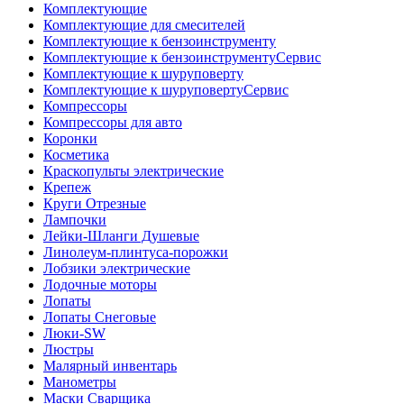
Комплектующие
Комплектующие для смесителей
Комплектующие к бензоинструменту
Комплектующие к бензоинструментуСервис
Комплектующие к шуруповерту
Комплектующие к шуруповертуСервис
Компрессоры
Компрессоры для авто
Коронки
Косметика
Краскопульты электрические
Крепеж
Круги Отрезные
Лампочки
Лейки-Шланги Душевые
Линолеум-плинтуса-порожки
Лобзики электрические
Лодочные моторы
Лопаты
Лопаты Снеговые
Люки-SW
Люстры
Малярный инвентарь
Манометры
Маски Сварщика