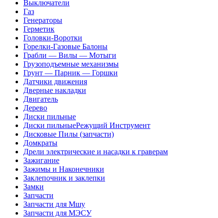
Выключатели
Газ
Генераторы
Герметик
Головки-Воротки
Горелки-Газовые Балоны
Грабли — Вилы — Мотыги
Грузоподъемные механизмы
Грунт — Парник — Горшки
Датчики движения
Дверные накладки
Двигатель
Дерево
Диски пильные
Диски пильныеРежущий Инструмент
Дисковые Пилы (запчасти)
Домкраты
Дрели электрические и насадки к граверам
Зажигание
Зажимы и Наконечники
Заклепочник и заклепки
Замки
Запчасти
Запчасти для Мшу
Запчасти для МЭСУ