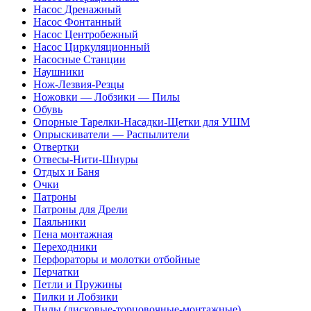
Насос Дренажный
Насос Фонтанный
Насос Центробежный
Насос Циркуляционный
Насосные Станции
Наушники
Нож-Лезвия-Резцы
Ножовки — Лобзики — Пилы
Обувь
Опорные Тарелки-Насадки-Щетки для УШМ
Опрыскиватели — Распылители
Отвертки
Отвесы-Нити-Шнуры
Отдых и Баня
Очки
Патроны
Патроны для Дрели
Паяльники
Пена монтажная
Переходники
Перфораторы и молотки отбойные
Перчатки
Петли и Пружины
Пилки и Лобзики
Пилы (дисковые-торцовочные-монтажные)