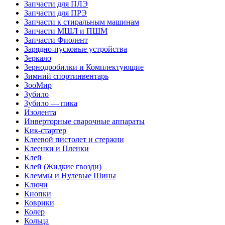
Запчасти для ПЛЭ
Запчасти для ПРЭ
Запчасти к стиральным машинам
Запчасти МШЛ и ПШМ
Запчасти Фиолент
Зарядно-пусковые устройства
Зеркало
Зернодробилки и Комплектующие
Зимний спортинвентарь
ЗооМир
Зубило
Зубило — пика
Изолента
Инверторные сварочные аппараты
Кик-стартер
Клеевой пистолет и стержни
Клеенки и Пленки
Клей
Клей (Жидкие гвозди)
Клеммы и Нулевые Шины
Ключи
Кнопки
Коврики
Колер
Кольца