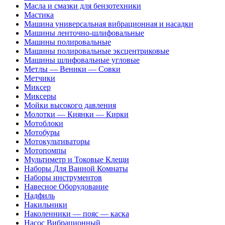
Масла и смазки для бензотехники
Мастика
Машина универсальная вибрационная и насадки
Машины ленточно-шлифовальные
Машины полировальные
Машины полировальные эксцентриковые
Машины шлифовальные угловые
Метлы — Веники — Совки
Метчики
Миксер
Миксеры
Мойки высокого давления
Молотки — Киянки — Кирки
Мотоблоки
Мотобуры
Мотокультиваторы
Мотопомпы
Мультиметр и Токовые Клещи
Наборы Для Ванной Комнаты
Наборы инструментов
Навесное Оборудование
Надфиль
Накильники
Наколенники — пояс — каска
Насос Вибрационный