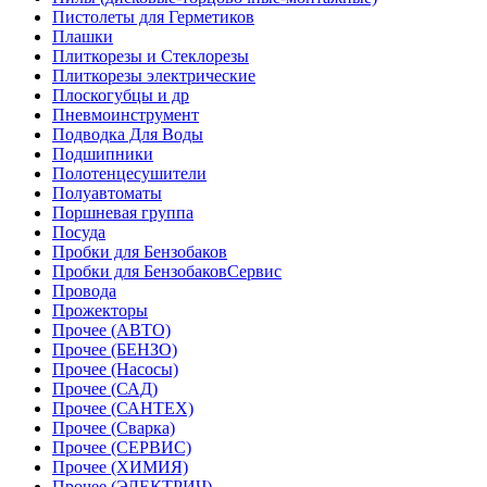
Пистолеты для Герметиков
Плашки
Плиткорезы и Стеклорезы
Плиткорезы электрические
Плоскогубцы и др
Пневмоинструмент
Подводка Для Воды
Подшипники
Полотенцесушители
Полуавтоматы
Поршневая группа
Посуда
Пробки для Бензобаков
Пробки для БензобаковСервис
Провода
Прожекторы
Прочее (АВТО)
Прочее (БЕНЗО)
Прочее (Насосы)
Прочее (САД)
Прочее (САНТЕХ)
Прочее (Сварка)
Прочее (СЕРВИС)
Прочее (ХИМИЯ)
Прочее (ЭЛЕКТРИЧ)