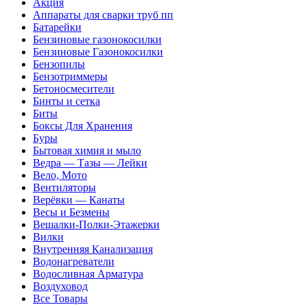
Акция
Аппараты для сварки труб пп
Батарейки
Бензиновые газонокосилки
Бензиновые Газонокосилки
Бензопилы
Бензотриммеры
Бетоносмесители
Бинты и сетка
Биты
Боксы Для Хранения
Буры
Бытовая химия и мыло
Ведра — Тазы — Лейки
Вело, Мото
Вентиляторы
Верёвки — Канаты
Весы и Безмены
Вешалки-Полки-Этажерки
Вилки
Внутренняя Канализация
Водонагреватели
Водосливная Арматура
Воздуховод
Все Товары