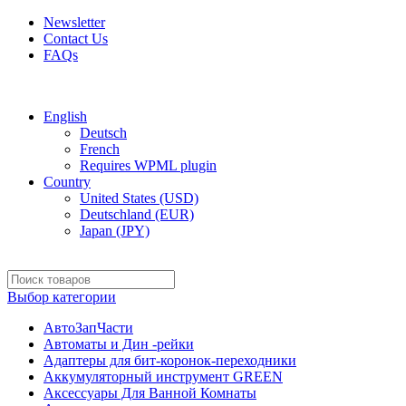
Newsletter
Contact Us
FAQs
Free shipping for all orders of $150
English
Deutsch
French
Requires WPML plugin
Country
United States (USD)
Deutschland (EUR)
Japan (JPY)
Выбор категории
АвтоЗапЧасти
Автоматы и Дин -рейки
Адаптеры для бит-коронок-переходники
Аккумуляторный инструмент GREEN
Аксессуары Для Ванной Комнаты