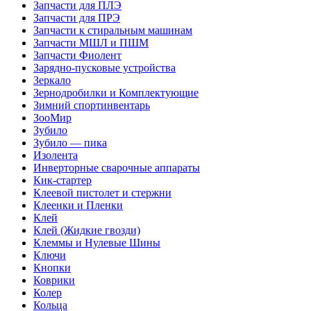
Запчасти для ПЛЭ
Запчасти для ПРЭ
Запчасти к стиральным машинам
Запчасти МШЛ и ПШМ
Запчасти Фиолент
Зарядно-пусковые устройства
Зеркало
Зернодробилки и Комплектующие
Зимний спортинвентарь
ЗооМир
Зубило
Зубило — пика
Изолента
Инверторные сварочные аппараты
Кик-стартер
Клеевой пистолет и стержни
Клеенки и Пленки
Клей
Клей (Жидкие гвозди)
Клеммы и Нулевые Шины
Ключи
Кнопки
Коврики
Колер
Кольца