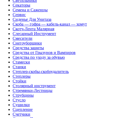
Светильники
Секаторы
Семена и Саженцы
Сервис
Сиденье Для Унитаза
Скоба — гофра — кабель-канал — хомут
Скотч-Лента Малярная
Слесарный Инструмент
Смесители
Снегоуборщики
Средства защиты
Средства от Грызунов и Вампиров
Средства по уходу за обувью
Стамески
Станки
Степлер-скобы-скобоудалитель
Степлеры
Стойки
Столярный инструмент
Стремянки-Лестницы
Струбцины
Стусло
Сушилки
Сцепление
Счетчики