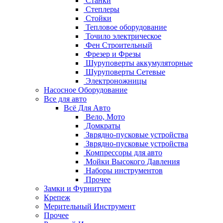
Станки
Степлеры
Стойки
Тепловое оборудование
Точило электрическое
Фен Строительный
Фрезер и Фрезы
Шуруповерты аккумуляторные
Шуруповерты Сетевые
Электроножницы
Насосное Оборудование
Все для авто
Всё Для Авто
Вело, Мото
Домкраты
Зврядно-пусковые устройства
Зврядно-пусковые устройства
Компрессоры для авто
Мойки Высокого Давления
Наборы инструментов
Прочее
Замки и Фурнитура
Крепеж
Мерительный Инструмент
Прочее