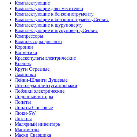
Комплектующие
Комплектующие для смесителей
Комплектующие к бензоинструменту
Комплектующие к бензоинструментуСервис
Комплектующие к шуруповерту
Комплектующие к шуруповертуСервис
Компрессоры
Компрессоры для авто
Коронки
Косметика
Краскопульты электрические
Крепеж
Круги Отрезные
Лампочки
Лейки-Шланги Душевые
Линолеум-плинтуса-порожки
Лобзики электрические
Лодочные моторы
Лопаты
Лопаты Снеговые
Люки-SW
Люстры
Малярный инвентарь
Манометры
Маски Сварщика