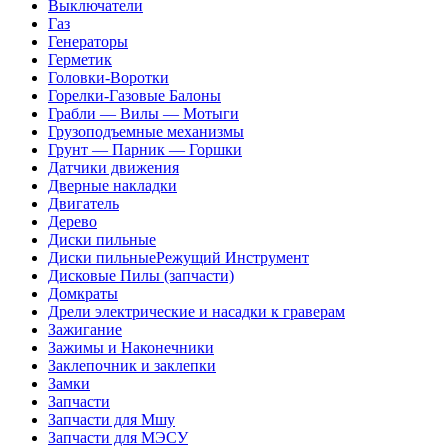
Выключатели
Газ
Генераторы
Герметик
Головки-Воротки
Горелки-Газовые Балоны
Грабли — Вилы — Мотыги
Грузоподъемные механизмы
Грунт — Парник — Горшки
Датчики движения
Дверные накладки
Двигатель
Дерево
Диски пильные
Диски пильныеРежущий Инструмент
Дисковые Пилы (запчасти)
Домкраты
Дрели электрические и насадки к граверам
Зажигание
Зажимы и Наконечники
Заклепочник и заклепки
Замки
Запчасти
Запчасти для Мшу
Запчасти для МЭСУ