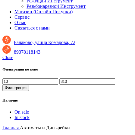
Режущий Инструмент
Резьбонарезной Инструмент
Магазин (Онлайн Покупки)
Сервис
О нас
Связаться с нами
Балаково, улица Комарова, 72
89378118143
Close
Фильтрация по цене
Минимальная
Максимальная
цена
цена
Фильтрация
Наличие
On sale
In stock
Главная
Автоматы и Дин -рейки