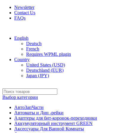
Newsletter
Contact Us
FAQs
Free shipping for all orders of $150
English
Deutsch
French
Requires WPML plugin
Country
United States (USD)
Deutschland (EUR)
Japan (JPY)
Выбор категории
АвтоЗапЧасти
Автоматы и Дин -рейки
Адаптеры для бит-коронок-переходники
Аккумуляторный инструмент GREEN
Аксессуары Для Ванной Комнаты