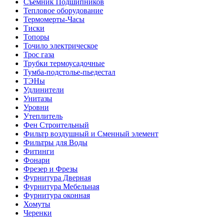
Съемник Подшипников
Тепловое оборудование
Термомерты-Часы
Тиски
Топоры
Точило электрическое
Трос газа
Трубки термоусадочные
Тумба-подстолье-пьедестал
ТЭНы
Удлинители
Унитазы
Уровни
Утеплитель
Фен Строительный
Фильтр воздушный и Сменный элемент
Фильтры для Воды
Фитинги
Фонари
Фрезер и Фрезы
Фурнитура Дверная
Фурнитура Мебельная
Фурнитура оконная
Хомуты
Черенки