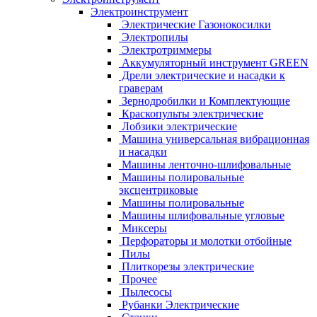
Электроинструмент
Электрические Газонокосилки
Электропилы
Электротриммеры
Аккумуляторный инструмент GREEN
Дрели электрические и насадки к
граверам
Зернодробилки и Комплектующие
Краскопульты электрические
Лобзики электрические
Машина универсальная вибрационная
и насадки
Машины ленточно-шлифовальные
Машины полировальные
эксцентриковые
Машины полировальные
Машины шлифовальные угловые
Миксеры
Перфораторы и молотки отбойные
Пилы
Плиткорезы электрические
Прочее
Пылесосы
Рубанки Электрические