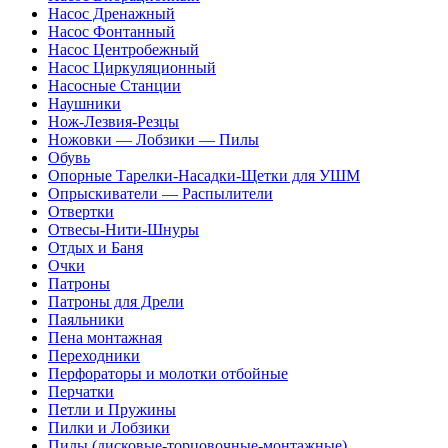
Насос Дренажный
Насос Фонтанный
Насос Центробежный
Насос Циркуляционный
Насосные Станции
Наушники
Нож-Лезвия-Резцы
Ножовки — Лобзики — Пилы
Обувь
Опорные Тарелки-Насадки-Щетки для УШМ
Опрыскиватели — Распылители
Отвертки
Отвесы-Нити-Шнуры
Отдых и Баня
Очки
Патроны
Патроны для Дрели
Паяльники
Пена монтажная
Переходники
Перфораторы и молотки отбойные
Перчатки
Петли и Пружины
Пилки и Лобзики
Пилы (дисковые-торцовочные-монтажные)