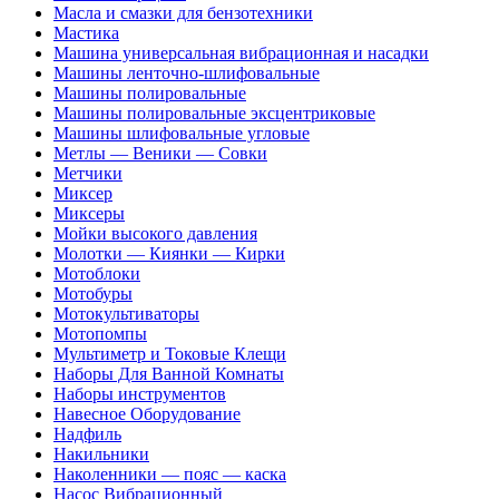
Масла и смазки для бензотехники
Мастика
Машина универсальная вибрационная и насадки
Машины ленточно-шлифовальные
Машины полировальные
Машины полировальные эксцентриковые
Машины шлифовальные угловые
Метлы — Веники — Совки
Метчики
Миксер
Миксеры
Мойки высокого давления
Молотки — Киянки — Кирки
Мотоблоки
Мотобуры
Мотокультиваторы
Мотопомпы
Мультиметр и Токовые Клещи
Наборы Для Ванной Комнаты
Наборы инструментов
Навесное Оборудование
Надфиль
Накильники
Наколенники — пояс — каска
Насос Вибрационный