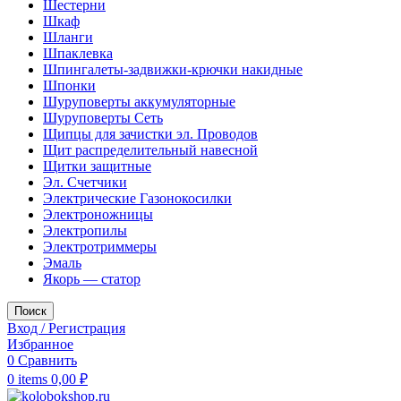
Шестерни
Шкаф
Шланги
Шпаклевка
Шпингалеты-задвижки-крючки накидные
Шпонки
Шуруповерты аккумуляторные
Шуруповерты Сеть
Щипцы для зачистки эл. Проводов
Щит распределительный навесной
Щитки защитные
Эл. Счетчики
Электрические Газонокосилки
Электроножницы
Электропилы
Электротриммеры
Эмаль
Якорь — статор
Поиск
Вход / Регистрация
Избранное
0
Сравнить
0
items
0,00
₽