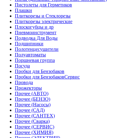
Пистолеты для Герметиков
Плашки
Плиткорезы и Стеклорезы
Плиткорезы электрические
Плоскогубцы и др
Пневмоинструмент
Подводка Для Воды
Подшипники
Полотенцесушители
Полуавтоматы
Поршневая группа
Посуда
Пробки для Бензобаков
Пробки для БензобаковСервис
Провода
Прожекторы
Прочее (АВТО)
Прочее (БЕНЗО)
Прочее (Насосы)
Прочее (САД)
Прочее (САНТЕХ)
Прочее (Сварка)
Прочее (СЕРВИС)
Прочее (ХИМИЯ)
Прочее (ЭЛЕКТРИЧ)