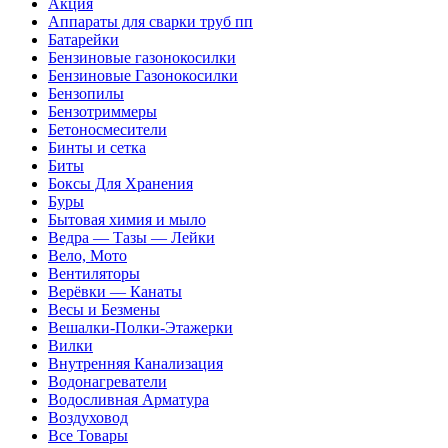
Акция
Аппараты для сварки труб пп
Батарейки
Бензиновые газонокосилки
Бензиновые Газонокосилки
Бензопилы
Бензотриммеры
Бетоносмесители
Бинты и сетка
Биты
Боксы Для Хранения
Буры
Бытовая химия и мыло
Ведра — Тазы — Лейки
Вело, Мото
Вентиляторы
Верёвки — Канаты
Весы и Безмены
Вешалки-Полки-Этажерки
Вилки
Внутренняя Канализация
Водонагреватели
Водосливная Арматура
Воздуховод
Все Товары