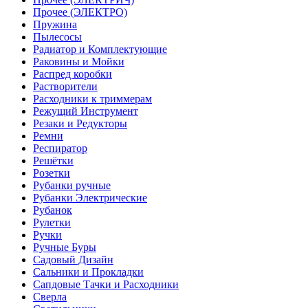
Прочее (ЭЛЕКТРО)
Пружина
Пылесосы
Радиатор и Комплектующие
Раковины и Мойки
Распред коробки
Растворители
Расходники к триммерам
Режущий Инструмент
Резаки и Редукторы
Ремни
Респиратор
Решётки
Розетки
Рубанки ручные
Рубанки Электрические
Рубанок
Рулетки
Ручки
Ручные Буры
Садовый Дизайн
Сальники и Прокладки
Сапдовые Тачки и Расходники
Сверла