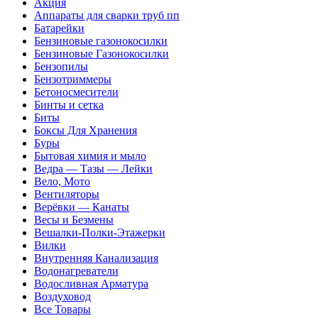
Акция
Аппараты для сварки труб пп
Батарейки
Бензиновые газонокосилки
Бензиновые Газонокосилки
Бензопилы
Бензотриммеры
Бетоносмесители
Бинты и сетка
Биты
Боксы Для Хранения
Буры
Бытовая химия и мыло
Ведра — Тазы — Лейки
Вело, Мото
Вентиляторы
Верёвки — Канаты
Весы и Безмены
Вешалки-Полки-Этажерки
Вилки
Внутренняя Канализация
Водонагреватели
Водосливная Арматура
Воздуховод
Все Товары