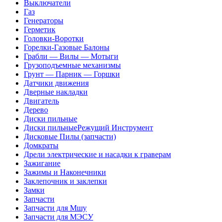
Выключатели
Газ
Генераторы
Герметик
Головки-Воротки
Горелки-Газовые Балоны
Грабли — Вилы — Мотыги
Грузоподъемные механизмы
Грунт — Парник — Горшки
Датчики движения
Дверные накладки
Двигатель
Дерево
Диски пильные
Диски пильныеРежущий Инструмент
Дисковые Пилы (запчасти)
Домкраты
Дрели электрические и насадки к граверам
Зажигание
Зажимы и Наконечники
Заклепочник и заклепки
Замки
Запчасти
Запчасти для Мшу
Запчасти для МЭСУ