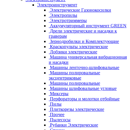
Электроинструмент
Электрические Газонокосилки
Электропилы
Электротриммеры
Аккумуляторный инструмент GREEN
Дрели электрические и насадки к
граверам
Зернодробилки и Комплектующие
Краскопульты электрические
Лобзики электрические
Машина универсальная вибрационная
и насадки
Машины ленточно-шлифовальные
Машины полировальные
эксцентриковые
Машины полировальные
Машины шлифовальные угловые
Миксеры
Перфораторы и молотки отбойные
Пилы
Плиткорезы электрические
Прочее
Пылесосы
Рубанки Электрические