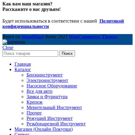
Как вам наш магазин?
Расскажите о нас друзьям!
Будет использоваться в соответствии с нашей
Политикой
конфиденциальности
Based on
WoodMart
theme
2023
WooCommerce Themes
.
Close
Поиск
Главная
Каталог
Бензоинструмент
Электроинструмент
Насосное Оборудование
Все для авто
Замки и Фурнитура
Крепеж
Мерительный Инструмент
Прочее
Режущий Инструмент
Резьбонарезной Инструмент
Магазин (Онлайн Покупки)
Сервис