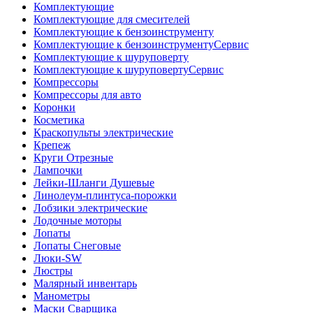
Комплектующие
Комплектующие для смесителей
Комплектующие к бензоинструменту
Комплектующие к бензоинструментуСервис
Комплектующие к шуруповерту
Комплектующие к шуруповертуСервис
Компрессоры
Компрессоры для авто
Коронки
Косметика
Краскопульты электрические
Крепеж
Круги Отрезные
Лампочки
Лейки-Шланги Душевые
Линолеум-плинтуса-порожки
Лобзики электрические
Лодочные моторы
Лопаты
Лопаты Снеговые
Люки-SW
Люстры
Малярный инвентарь
Манометры
Маски Сварщика