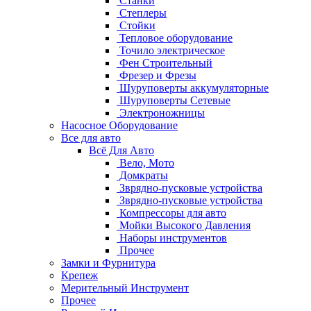
Станки
Степлеры
Стойки
Тепловое оборудование
Точило электрическое
Фен Строительный
Фрезер и Фрезы
Шуруповерты аккумуляторные
Шуруповерты Сетевые
Электроножницы
Насосное Оборудование
Все для авто
Всё Для Авто
Вело, Мото
Домкраты
Зврядно-пусковые устройства
Зврядно-пусковые устройства
Компрессоры для авто
Мойки Высокого Давления
Наборы инструментов
Прочее
Замки и Фурнитура
Крепеж
Мерительный Инструмент
Прочее