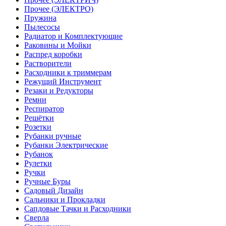
Прочее (ЭЛЕКТРО)
Пружина
Пылесосы
Радиатор и Комплектующие
Раковины и Мойки
Распред коробки
Растворители
Расходники к триммерам
Режущий Инструмент
Резаки и Редукторы
Ремни
Респиратор
Решётки
Розетки
Рубанки ручные
Рубанки Электрические
Рубанок
Рулетки
Ручки
Ручные Буры
Садовый Дизайн
Сальники и Прокладки
Сапдовые Тачки и Расходники
Сверла