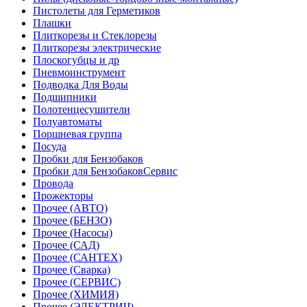
Пистолеты для Герметиков
Плашки
Плиткорезы и Стеклорезы
Плиткорезы электрические
Плоскогубцы и др
Пневмоинструмент
Подводка Для Воды
Подшипники
Полотенцесушители
Полуавтоматы
Поршневая группа
Посуда
Пробки для Бензобаков
Пробки для БензобаковСервис
Провода
Прожекторы
Прочее (АВТО)
Прочее (БЕНЗО)
Прочее (Насосы)
Прочее (САД)
Прочее (САНТЕХ)
Прочее (Сварка)
Прочее (СЕРВИС)
Прочее (ХИМИЯ)
Прочее (ЭЛЕКТРИЧ)