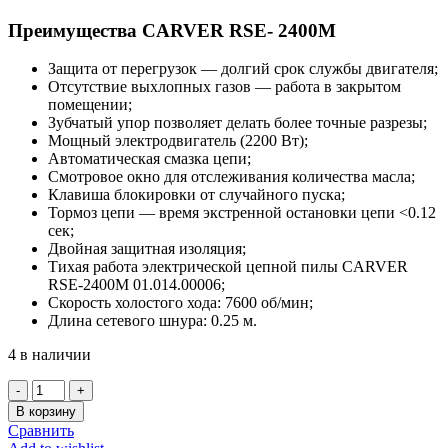
Преимущества CARVER RSE- 2400М
Защита от перегрузок — долгий срок службы двигателя;
Отсутствие выхлопных газов — работа в закрытом
помещении;
Зубчатый упор позволяет делать более точные разрезы;
Мощный электродвигатель (2200 Вт);
Автоматическая смазка цепи;
Смотровое окно для отслеживания количества масла;
Клавиша блокировки от случайного пуска;
Тормоз цепи — время экстренной остановки цепи <0.12
сек;
Двойная защитная изоляция;
Тихая работа электрической цепной пилы CARVER
RSE-2400М 01.014.00006;
Скорость холостого хода: 7600 об/мин;
Длина сетевого шнура: 0.25 м.
4 в наличии
Количество
товара
В корзину
CARVER
Сравнить
RSE-