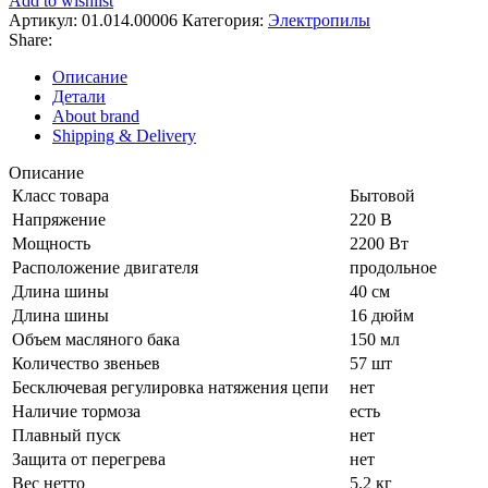
Add to wishlist
2400М
Артикул:
01.014.00006
Категория:
Электропилы
2400
Share:
Вт
40
Описание
см/16"
Детали
9-
About brand
1,3-
Shipping & Delivery
57
зв
Описание
пила
Класс товара
Бытовой
электрическая
Напряжение
220 В
цепная,
Мощность
2200 Вт
01.014.00006,
Расположение двигателя
продольное
Длина шины
40 см
Длина шины
16 дюйм
Объем масляного бака
150 мл
Количество звеньев
57 шт
Бесключевая регулировка натяжения цепи
нет
Наличие тормоза
есть
Плавный пуск
нет
Защита от перегрева
нет
Вес нетто
5.2 кг