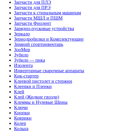
Запчасти для ПЛЭ
Запчасти для ПРЭ
Запчасти к стиральным машинам
Запчасти МШЛ и ПШМ
Запчасти Фиолент
Зарядно-пусковые устройства
Зеркало
Зернодробилки и Комплектующие
Зимний спортинвентарь
ЗооМир
Зубило
Зубило — пика
Изолента
Инверторные сварочные аппараты
Кик-стартер
Клеевой пистолет и стержни
Клеенки и Пленки
Клей
Клей (Жидкие гвозди)
Клеммы и Нулевые Шины
Ключи
Кнопки
Коврики
Колер
Кольца