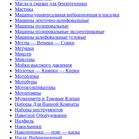
Масла и смазки для бензотехники
Мастика
Машина универсальная вибрационная и насадки
Машины ленточно-шлифовальные
Машины полировальные
Машины полировальные эксцентриковые
Машины шлифовальные угловые
Метлы — Веники — Совки
Метчики
Миксер
Миксеры
Мойки высокого давления
Молотки — Киянки — Кирки
Мотоблоки
Мотобуры
Мотокультиваторы
Мотопомпы
Мультиметр и Токовые Клещи
Наборы Для Ванной Комнаты
Наборы инструментов
Навесное Оборудование
Надфиль
Накильники
Наколенники — пояс — каска
Насос Вибрационный