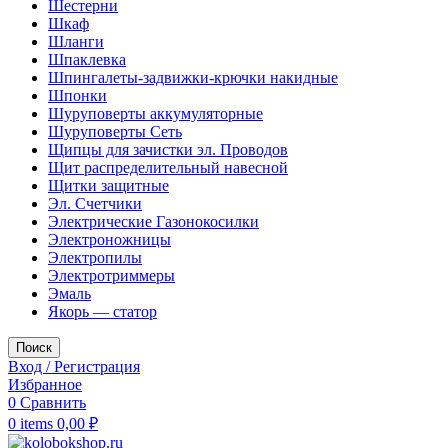
Шестерни
Шкаф
Шланги
Шпаклевка
Шпингалеты-задвижки-крючки накидные
Шпонки
Шуруповерты аккумуляторные
Шуруповерты Сеть
Щипцы для зачистки эл. Проводов
Щит распределительный навесной
Щитки защитные
Эл. Счетчики
Электрические Газонокосилки
Электроножницы
Электропилы
Электротриммеры
Эмаль
Якорь — статор
Поиск
Вход / Регистрация
Избранное
0
Сравнить
0
items
0,00
₽