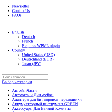
Newsletter
Contact Us
FAQs
Free shipping for all orders of $150
English
Deutsch
French
Requires WPML plugin
Country
United States (USD)
Deutschland (EUR)
Japan (JPY)
Выбор категории
АвтоЗапЧасти
Автоматы и Дин -рейки
Адаптеры для бит-коронок-переходники
Аккумуляторный инструмент GREEN
Аксессуары Для Ванной Комнаты