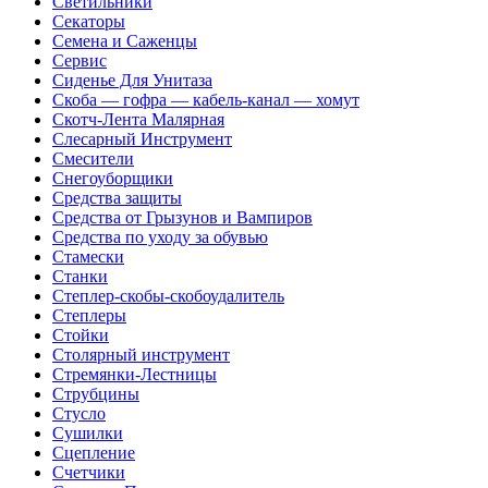
Светильники
Секаторы
Семена и Саженцы
Сервис
Сиденье Для Унитаза
Скоба — гофра — кабель-канал — хомут
Скотч-Лента Малярная
Слесарный Инструмент
Смесители
Снегоуборщики
Средства защиты
Средства от Грызунов и Вампиров
Средства по уходу за обувью
Стамески
Станки
Степлер-скобы-скобоудалитель
Степлеры
Стойки
Столярный инструмент
Стремянки-Лестницы
Струбцины
Стусло
Сушилки
Сцепление
Счетчики