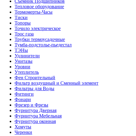
Съемник Подшипников
Тепловое оборудование
Термомерты-Часы
Тиски
Топоры
Точило электрическое
Трос газа
Трубки термоусадочные
Тумба-подстолье-пьедестал
ТЭНы
Удлинители
Унитазы
Уровни
Утеплитель
Фен Строительный
Фильтр воздушный и Сменный элемент
Фильтры для Воды
Фитинги
Фонари
Фрезер и Фрезы
Фурнитура Дверная
Фурнитура Мебельная
Фурнитура оконная
Хомуты
Черенки