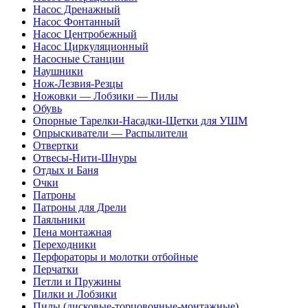
Насос Дренажный
Насос Фонтанный
Насос Центробежный
Насос Циркуляционный
Насосные Станции
Наушники
Нож-Лезвия-Резцы
Ножовки — Лобзики — Пилы
Обувь
Опорные Тарелки-Насадки-Щетки для УШМ
Опрыскиватели — Распылители
Отвертки
Отвесы-Нити-Шнуры
Отдых и Баня
Очки
Патроны
Патроны для Дрели
Паяльники
Пена монтажная
Переходники
Перфораторы и молотки отбойные
Перчатки
Петли и Пружины
Пилки и Лобзики
Пилы (дисковые-торцовочные-монтажные)