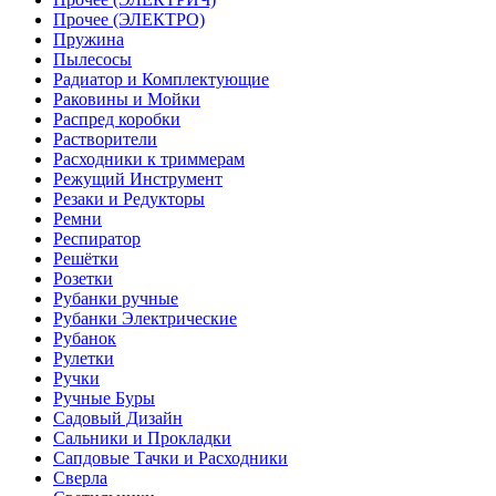
Прочее (ЭЛЕКТРО)
Пружина
Пылесосы
Радиатор и Комплектующие
Раковины и Мойки
Распред коробки
Растворители
Расходники к триммерам
Режущий Инструмент
Резаки и Редукторы
Ремни
Респиратор
Решётки
Розетки
Рубанки ручные
Рубанки Электрические
Рубанок
Рулетки
Ручки
Ручные Буры
Садовый Дизайн
Сальники и Прокладки
Сапдовые Тачки и Расходники
Сверла