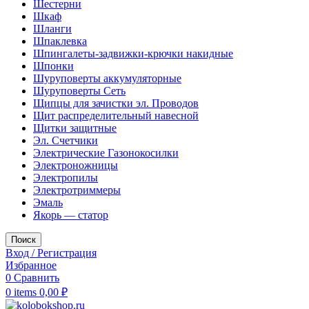
Шестерни
Шкаф
Шланги
Шпаклевка
Шпингалеты-задвижки-крючки накидные
Шпонки
Шуруповерты аккумуляторные
Шуруповерты Сеть
Щипцы для зачистки эл. Проводов
Щит распределительный навесной
Щитки защитные
Эл. Счетчики
Электрические Газонокосилки
Электроножницы
Электропилы
Электротриммеры
Эмаль
Якорь — статор
Поиск
Вход / Регистрация
Избранное
0
Сравнить
0
items
0,00
₽