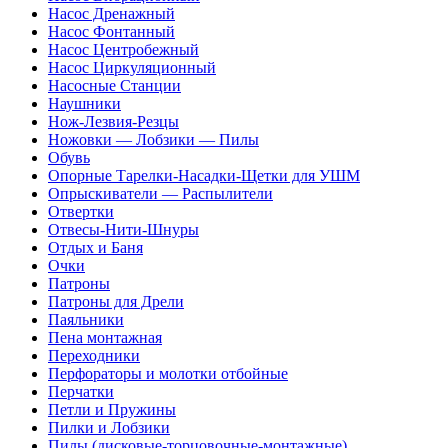
Насос Дренажный
Насос Фонтанный
Насос Центробежный
Насос Циркуляционный
Насосные Станции
Наушники
Нож-Лезвия-Резцы
Ножовки — Лобзики — Пилы
Обувь
Опорные Тарелки-Насадки-Щетки для УШМ
Опрыскиватели — Распылители
Отвертки
Отвесы-Нити-Шнуры
Отдых и Баня
Очки
Патроны
Патроны для Дрели
Паяльники
Пена монтажная
Переходники
Перфораторы и молотки отбойные
Перчатки
Петли и Пружины
Пилки и Лобзики
Пилы (дисковые-торцовочные-монтажные)