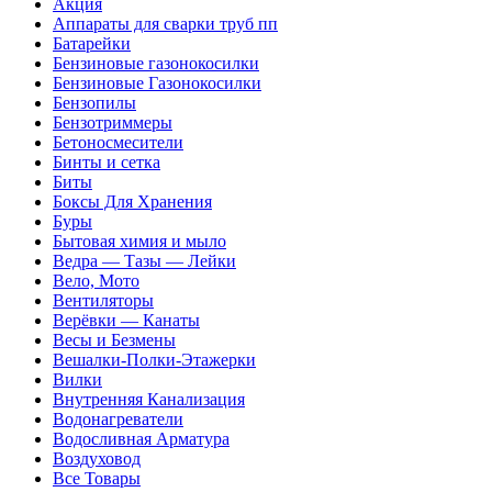
Акция
Аппараты для сварки труб пп
Батарейки
Бензиновые газонокосилки
Бензиновые Газонокосилки
Бензопилы
Бензотриммеры
Бетоносмесители
Бинты и сетка
Биты
Боксы Для Хранения
Буры
Бытовая химия и мыло
Ведра — Тазы — Лейки
Вело, Мото
Вентиляторы
Верёвки — Канаты
Весы и Безмены
Вешалки-Полки-Этажерки
Вилки
Внутренняя Канализация
Водонагреватели
Водосливная Арматура
Воздуховод
Все Товары