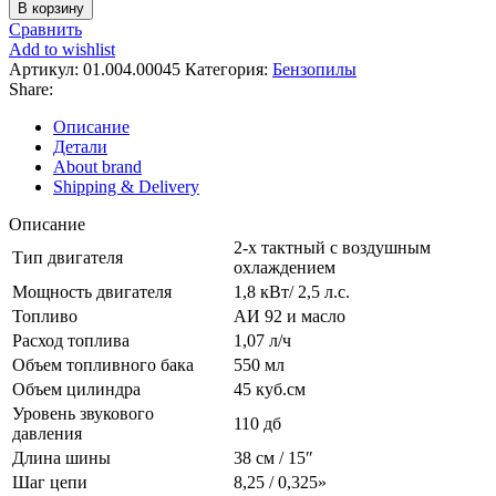
товара
В корзину
CARVER
Сравнить
345
Add to wishlist
пила
Артикул:
01.004.00045
Категория:
Бензопилы
бензиновая
Share:
цепная
15"
Описание
0,325-
Детали
1,5-
About brand
64
Shipping & Delivery
зв,
01.004.00045,
Описание
2-х тактный с воздушным
Тип двигателя
охлаждением
Мощность двигателя
1,8 кВт/ 2,5 л.с.
Топливо
АИ 92 и масло
Расход топлива
1,07 л/ч
Объем топливного бака
550 мл
Объем цилиндра
45 куб.см
Уровень звукового
110 дб
давления
Длина шины
38 см / 15″
Шаг цепи
8,25 / 0,325»