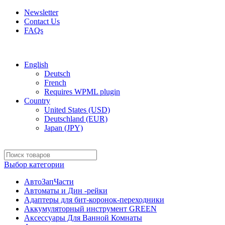
Newsletter
Contact Us
FAQs
Free shipping for all orders of $150
English
Deutsch
French
Requires WPML plugin
Country
United States (USD)
Deutschland (EUR)
Japan (JPY)
Выбор категории
АвтоЗапЧасти
Автоматы и Дин -рейки
Адаптеры для бит-коронок-переходники
Аккумуляторный инструмент GREEN
Аксессуары Для Ванной Комнаты