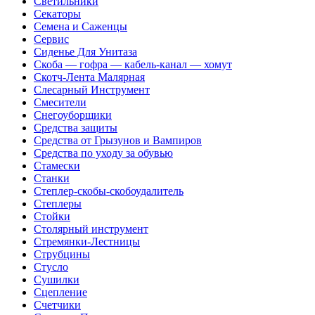
Светильники
Секаторы
Семена и Саженцы
Сервис
Сиденье Для Унитаза
Скоба — гофра — кабель-канал — хомут
Скотч-Лента Малярная
Слесарный Инструмент
Смесители
Снегоуборщики
Средства защиты
Средства от Грызунов и Вампиров
Средства по уходу за обувью
Стамески
Станки
Степлер-скобы-скобоудалитель
Степлеры
Стойки
Столярный инструмент
Стремянки-Лестницы
Струбцины
Стусло
Сушилки
Сцепление
Счетчики