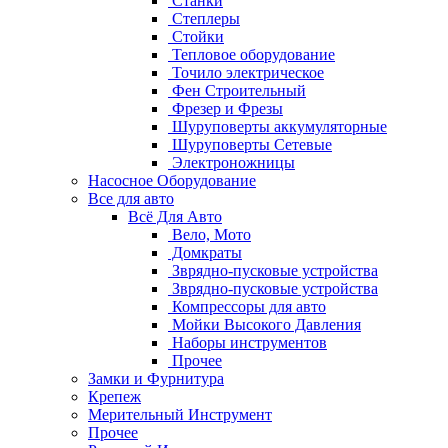
Станки
Степлеры
Стойки
Тепловое оборудование
Точило электрическое
Фен Строительный
Фрезер и Фрезы
Шуруповерты аккумуляторные
Шуруповерты Сетевые
Электроножницы
Насосное Оборудование
Все для авто
Всё Для Авто
Вело, Мото
Домкраты
Зврядно-пусковые устройства
Зврядно-пусковые устройства
Компрессоры для авто
Мойки Высокого Давления
Наборы инструментов
Прочее
Замки и Фурнитура
Крепеж
Мерительный Инструмент
Прочее