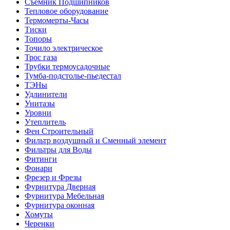
Съемник Подшипников
Тепловое оборудование
Термомерты-Часы
Тиски
Топоры
Точило электрическое
Трос газа
Трубки термоусадочные
Тумба-подстолье-пьедестал
ТЭНы
Удлинители
Унитазы
Уровни
Утеплитель
Фен Строительный
Фильтр воздушный и Сменный элемент
Фильтры для Воды
Фитинги
Фонари
Фрезер и Фрезы
Фурнитура Дверная
Фурнитура Мебельная
Фурнитура оконная
Хомуты
Черенки