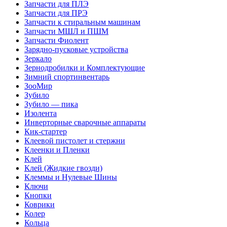
Запчасти для ПЛЭ
Запчасти для ПРЭ
Запчасти к стиральным машинам
Запчасти МШЛ и ПШМ
Запчасти Фиолент
Зарядно-пусковые устройства
Зеркало
Зернодробилки и Комплектующие
Зимний спортинвентарь
ЗооМир
Зубило
Зубило — пика
Изолента
Инверторные сварочные аппараты
Кик-стартер
Клеевой пистолет и стержни
Клеенки и Пленки
Клей
Клей (Жидкие гвозди)
Клеммы и Нулевые Шины
Ключи
Кнопки
Коврики
Колер
Кольца