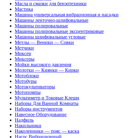
Масла и смазки для бензотехники
Мастика
Машина универсальная вибрационная и насадки
Машины ленточно-шлифовальные
Машины полировальные
Машины полировальные эксцентриковые
Машины шлифовальные угловые
Метлы — Веники — Совки
Метчики
Миксер
Миксеры
Мойки высокого давления
Молотки — Киянки — Кирки
Мотоблоки
Мотобуры
Мотокультиваторы
Мотопомпы
Мультиметр и Токовые Клещи
Наборы Для Ванной Комнаты
Наборы инструментов
Навесное Оборудование
Надфиль
Накильники
Наколенники — пояс — каска
Насос Вибрационный