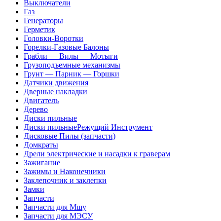
Выключатели
Газ
Генераторы
Герметик
Головки-Воротки
Горелки-Газовые Балоны
Грабли — Вилы — Мотыги
Грузоподъемные механизмы
Грунт — Парник — Горшки
Датчики движения
Дверные накладки
Двигатель
Дерево
Диски пильные
Диски пильныеРежущий Инструмент
Дисковые Пилы (запчасти)
Домкраты
Дрели электрические и насадки к граверам
Зажигание
Зажимы и Наконечники
Заклепочник и заклепки
Замки
Запчасти
Запчасти для Мшу
Запчасти для МЭСУ