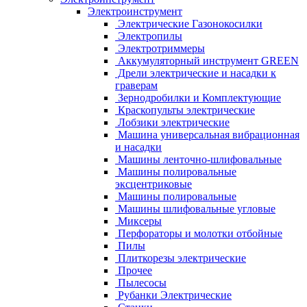
Электроинструмент
Электрические Газонокосилки
Электропилы
Электротриммеры
Аккумуляторный инструмент GREEN
Дрели электрические и насадки к
граверам
Зернодробилки и Комплектующие
Краскопульты электрические
Лобзики электрические
Машина универсальная вибрационная
и насадки
Машины ленточно-шлифовальные
Машины полировальные
эксцентриковые
Машины полировальные
Машины шлифовальные угловые
Миксеры
Перфораторы и молотки отбойные
Пилы
Плиткорезы электрические
Прочее
Пылесосы
Рубанки Электрические