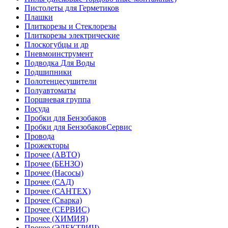
Пистолеты для Герметиков
Плашки
Плиткорезы и Стеклорезы
Плиткорезы электрические
Плоскогубцы и др
Пневмоинструмент
Подводка Для Воды
Подшипники
Полотенцесушители
Полуавтоматы
Поршневая группа
Посуда
Пробки для Бензобаков
Пробки для БензобаковСервис
Провода
Прожекторы
Прочее (АВТО)
Прочее (БЕНЗО)
Прочее (Насосы)
Прочее (САД)
Прочее (САНТЕХ)
Прочее (Сварка)
Прочее (СЕРВИС)
Прочее (ХИМИЯ)
Прочее (ЭЛЕКТРИЧ)