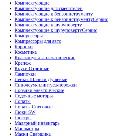
Комплектующие
Комплектующие для смесителей
Комплектующие к бензоинструменту
Комплектующие к бензоинструментуСервис
Комплектующие к шуруповерту
Комплектующие к шуруповертуСервис
Компрессоры
Компрессоры для авто
Коронки
Косметика
Краскопульты электрические
Крепеж
Круги Отрезные
Лампочки
Лейки-Шланги Душевые
Линолеум-плинтуса-порожки
Лобзики электрические
Лодочные моторы
Лопаты
Лопаты Снеговые
Люки-SW
Люстры
Малярный инвентарь
Манометры
Маски Сварщика